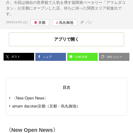
介。今回は独自の世界観で人気を博す福岡発ベーカリー「アマムダコ
タン」が京都にオープンした店。待ちに待った関西エリア初進出で
す。
投稿日:
パン
2024/11/02 (土)
京都
烏丸御池
アプリで開く
ポスト
シェア
LINE共有
URLコピー
目次
〈New Open News〉
amam dacotan京都（京都・烏丸御池）
〈New Open News〉