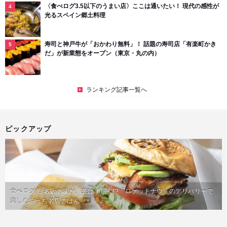
〈食べログ3.5以下のうまい店〉ここは通いたい！ 現代の感性が
光るスペイン郷土料理
寿司と神戸牛が「おかわり無料」！ 話題の寿司店「有楽町かき
だ」が新業態をオープン（東京・丸の内）
ランキング記事一覧へ
ピックアップ
食べログ 百名店の味が、並ばず届く!?「ロケットナウ」のデリバリーで
楽しむおうち名店ごはん
PR