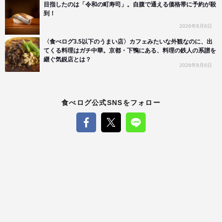
目指したのは「令和の町寿司」。自腹で通える価格帯に予約が殺
到！
2026年8月6日
〈食べログ3.5以下のうまい店〉カフェみたいな外観なのに、出
てくる料理はガチ中華。京都・下鴨にある、料理の鉄人の系譜を
継ぐ気鋭店とは？
2026年8月6日
食べログ公式SNSをフォロー