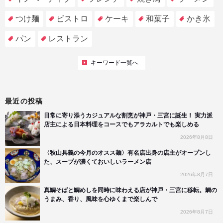
つけ麺
ビストロ
ケーキ
和菓子
かき氷
パン
レストラン
キーワード一覧へ
最近の投稿
日常に寄り添うカジュアルな割烹が神戸・三宮に誕生！ 実力派
店主による日本料理をコースでもアラカルトでも楽しめる
2026年8月8日
〈秋山具義の今月のオスス麺〉有名店出身の店主がオープンし
た、スープが濃くておいしいラーメン店
2026年8月7日
真鯛そばと鯛めしを同時に味わえる店が神戸・三宮に移転。鯛の
うまみ、香り、風味を心ゆくまで楽しんで
2026年8月7日