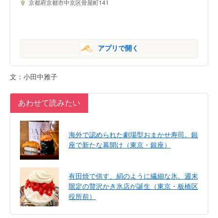
京都府京都市中京区骨屋町141
アプリで開く
文：小田中雅子
あわせて読みたい
海外で認められた劇場型おまかせ寿司。銀
座で新たな幕開け（東京・銀座）
有田焼で供す、絹のように繊細な氷。週末
限定の贅沢かき氷店が誕生（東京・板橋区
役所前）