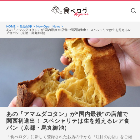
HOME
最新記事
New Open News
あの「アマムダコタン」が“国内最後”の店舗で関西初進出！ スペシャリテは生を超えるレ
ア食パン（京都・烏丸御池）
あの「アマムダコタン」が“国内最後”の店舗で
関西初進出！ スペシャリテは生を超えるレア食
パン（京都・烏丸御池）
「食べログ」に新しく登録されたお店の中から『注目のお店』をご紹