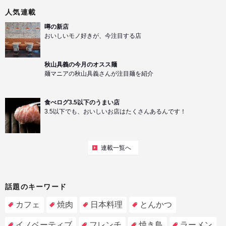
人気連載
噂の新店
おいしいモノ好きが、今注目する店
秋山具義の今月のオスス麺
麺マニアの秋山具義さんが注目麺を紹介
食べログ3.5以下のうまい店
3.5以下でも、おいしいお店はたくさんあるんです！
連載一覧へ
話題のキーワード
カフェ
焼肉
日本料理
とんかつ
イノベーティブ
フレンチ
焼き鳥
ラーメン