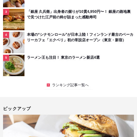
「銀座 久兵衛」出身者の握りが10貫4,950円〜！ 銀座の路地裏
で見つけた江戸前の粋が詰まった感動寿司
本場の“シナモンロール”が日本上陸！フィンランド最古のベーカ
リーカフェ「エクベリ」初の常設店オープン（東京・新宿）
ラーメン王も注目！ 東京のラーメン新店4選
ランキング記事一覧へ
ピックアップ