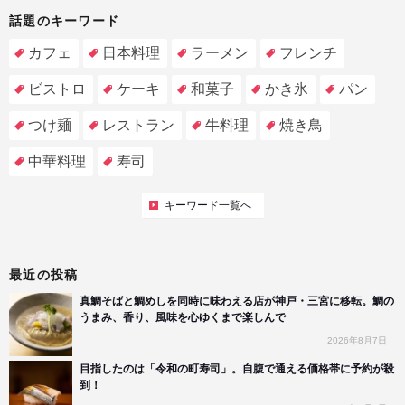
話題のキーワード
カフェ
日本料理
ラーメン
フレンチ
ビストロ
ケーキ
和菓子
かき氷
パン
つけ麺
レストラン
牛料理
焼き鳥
中華料理
寿司
キーワード一覧へ
最近の投稿
真鯛そばと鯛めしを同時に味わえる店が神戸・三宮に移転。鯛の
うまみ、香り、風味を心ゆくまで楽しんで
2026年8月7日
目指したのは「令和の町寿司」。自腹で通える価格帯に予約が殺
到！