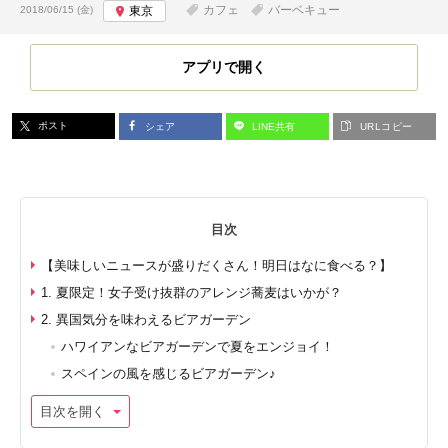
投稿日:
カフェ
バーベキュー
2018/06/15 (金)
東京
アプリで開く
ポスト
シェア
LINE共有
URLコピー
目次
【美味しいニュースが盛りだくさん！明日はなに食べる？】
1. 夏限定！女子受け抜群のアレンジ蕎麦はいかが？
2. 異国気分を味わえるビアガーデン
ハワイアンなビアガーデンで夏をエンジョイ！
スペインの風を感じるビアガーデン♪
目次を開く