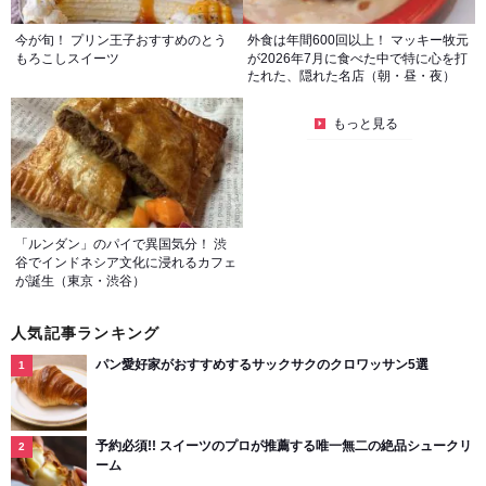
今が旬！ プリン王子おすすめのとう
外食は年間600回以上！ マッキー牧元
もろこしスイーツ
が2026年7月に食べた中で特に心を打
たれた、隠れた名店（朝・昼・夜）
もっと見る
「ルンダン」のパイで異国気分！ 渋
谷でインドネシア文化に浸れるカフェ
が誕生（東京・渋谷）
人気記事ランキング
パン愛好家がおすすめするサックサクのクロワッサン5選
予約必須!! スイーツのプロが推薦する唯一無二の絶品シュークリ
ーム