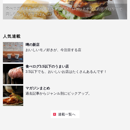
食べログ 百名店の味が、並ばず届く!?「ロケットナウ」のデリバリーで
楽しむおうち名店ごはん
PR
人気連載
噂の新店
おいしいモノ好きが、今注目する店
食べログ3.5以下のうまい店
3.5以下でも、おいしいお店はたくさんあるんです！
マガジンまとめ
過去記事からジャンル別にピックアップ。
連載一覧へ