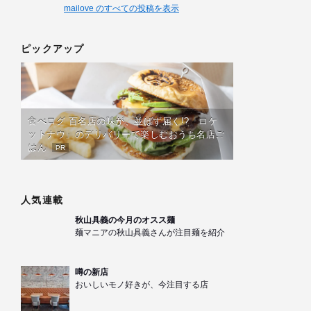
mailove のすべての投稿を表示
ピックアップ
食べログ 百名店の味が、並ばず届く!?「ロケ
ットナウ」のデリバリーで楽しむおうち名店ご
はん
PR
人気連載
秋山具義の今月のオスス麺
麺マニアの秋山具義さんが注目麺を紹介
噂の新店
おいしいモノ好きが、今注目する店