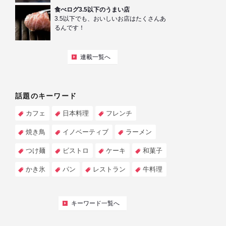
食べログ3.5以下のうまい店
3.5以下でも、おいしいお店はたくさんあ
るんです！
連載一覧へ
話題のキーワード
カフェ
日本料理
フレンチ
焼き鳥
イノベーティブ
ラーメン
つけ麺
ビストロ
ケーキ
和菓子
かき氷
パン
レストラン
牛料理
キーワード一覧へ