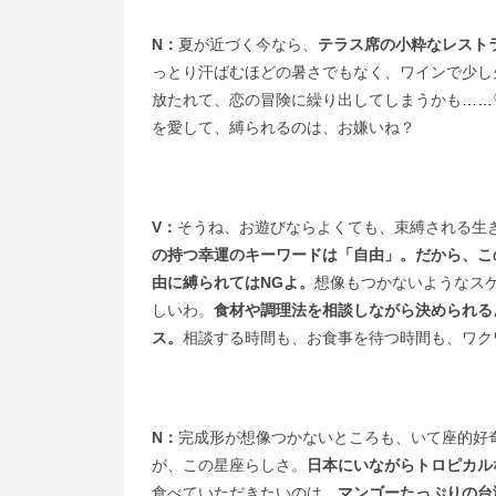
N：
夏が近づく今なら、
テラス席の小粋なレスト
っとり汗ばむほどの暑さでもなく、ワインで少し
放たれて、恋の冒険に繰り出してしまうかも
……
を愛して、縛られるのは、お嫌いね？
V：
そうね、お遊びならよくても、束縛される生
の持つ幸運のキーワードは「自由」。だから、こ
由に縛られてはNGよ。
想像もつかないようなス
しいわ。
食材や調理法を相談しながら決められる
ス。
相談する時間も、お食事を待つ時間も、ワク
N：
完成形が想像つかないところも、いて座的好
が、この星座らしさ。
日本にいながらトロピカル
食べていただきたいのは、
マンゴーたっぷりの台