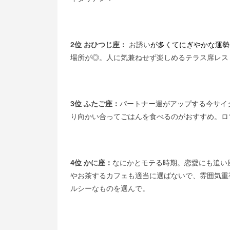
2位 おひつじ座：
お誘い
が多くてにぎやかな運勢
場所が◎。人に気兼ねせず楽しめるテラス席レス
3位 ふたご座：
パートナー運がアップする今サイ
り向かい合ってごはんを食べるのがおすすめ。ロ
4位 かに座：
なにかとモテる時期。恋愛にも追い
やお茶するカフェも適当に選ばないで、雰囲気重
ルシーなものを選んで。