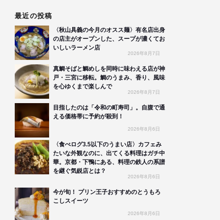
最近の投稿
〈秋山具義の今月のオスス麺〉有名店出身
の店主がオープンした、スープが濃くてお
いしいラーメン店
2026年8月7日
真鯛そばと鯛めしを同時に味わえる店が神
戸・三宮に移転。鯛のうまみ、香り、風味
を心ゆくまで楽しんで
2026年8月7日
目指したのは「令和の町寿司」。自腹で通
える価格帯に予約が殺到！
2026年8月6日
〈食べログ3.5以下のうまい店〉カフェみ
たいな外観なのに、出てくる料理はガチ中
華。京都・下鴨にある、料理の鉄人の系譜
を継ぐ気鋭店とは？
2026年8月6日
今が旬！ プリン王子おすすめのとうもろ
こしスイーツ
2026年8月6日