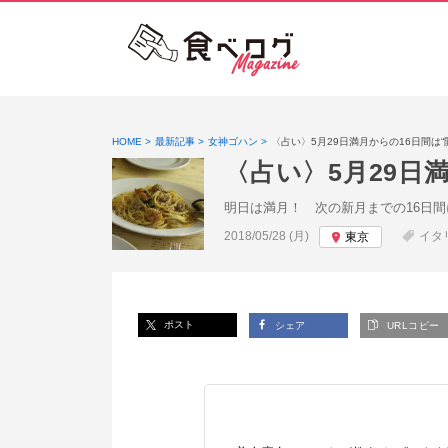
HOME
最新記事
女神ゴハン
〈占い〉5月29日満月からの16日間は
〈占い〉5月29日
明日は満月！ 次の新月までの16日間
投稿日:
2018/05/28 (月)
イタ
東京
ポスト
シェア
URLコピー