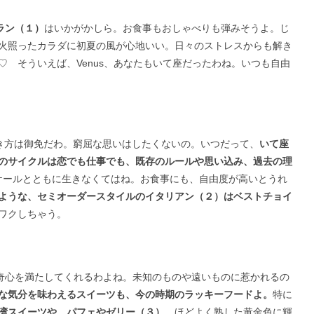
ラン（１）
はいかがかしら。お食事もおしゃべりも弾みそうよ。じ
火照ったカラダに初夏の風が心地いい。日々のストレスからも解き
♡︎ そういえば、Venus、あなたもいて座だったわね。いつも自由
き方は御免だわ。窮屈な思いはしたくないの。いつだって、
いて座
のサイクルは恋でも仕事でも、既存のルールや思い込み、過去の理
ケールとともに生きなくてはね。お食事にも、自由度が高いとうれ
ような、セミオーダースタイルのイタリアン（２）はベストチョイ
ワクしちゃう。
奇心を満たしてくれるわよね。未知のものや遠いものに惹かれるの
な気分を味わえるスイーツも、今の時期のラッキーフードよ。
特に
湾スイーツや、パフェやゼリー（３）
。ほどよく熟した黄金色に輝