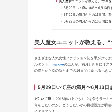
美人魔女ユニットが教える、“ツキを呼
5月29日いて座の満月〜6月13
5月29日の満月からの16日間
5月29日の満月からの16日間に
美人魔女ユニットが教える、“ツ
さまざまな人気女性ファッション誌を手がけてき
ルタント、
mailove
の二人が、満月と新月にオスス
の満月から次の新月までの16日間に食べるべき
5月29日いて座の満月〜6月13
1位 いて座：
2018年の中でも1、2を争うラッ
何をしたいのか、どうしたいかの目標設定は明確
イタリアン！