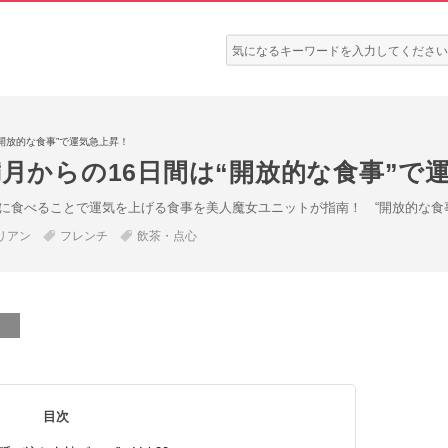
検
索:
“開放的な食事”で運気急上昇！
満月からの16日間は“開放的な食事”で
に食べることで運気を上げる食事を美人魔女ユニットが指南！ “開放的な食事
リアン
フレンチ
飲茶・点心
目次