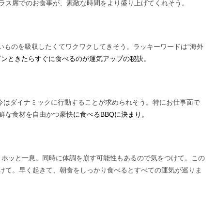
ラス席でのお食事が、素敵な時間をより盛り上げてくれそう。
いものを吸収したくてワクワクしてきそう。ラッキーワードは“海外
ピンときたらすぐに食べるのが運気アップの秘訣。
今はダイナミックに行動することが求められそう。特にお仕事面で
鮮な食材を自由かつ豪快
に食べるBBQに決まり。
、ホッと一息。同時に体調を崩す可能性もあるので気をつけて。この
けて。早く起きて、朝食をしっかり食べるとすべての運気が巡りま