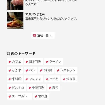
3.5以下でも、おいしいお店はたくさんあ
るんです！
マガジンまとめ
過去記事からジャンル別にピックアップ。
連載一覧へ
話題のキーワード
カフェ
日本料理
ラーメン
かき氷
パン
つけ麺
レストラン
牛料理
フレンチ
ケーキ
焼き鳥
ビストロ
中華料理
寿司
スープカレー
甘味処