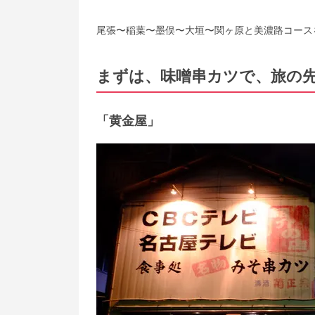
尾張〜稲葉〜墨俣〜大垣〜関ヶ原と美濃路コース
まずは、味噌串カツで、旅の
「黄金
屋」