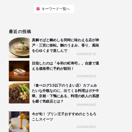
キーワード一覧へ
最近の投稿
真鯛そばと鯛めしを同時に味わえる店が神
戸・三宮に移転。鯛のうまみ、香り、風味
を心ゆくまで楽しんで
2026年8月7日
目指したのは「令和の町寿司」。自腹で通
える価格帯に予約が殺到！
2026年8月6日
〈食べログ3.5以下のうまい店〉カフェみ
たいな外観なのに、出てくる料理はガチ中
華。京都・下鴨にある、料理の鉄人の系譜
を継ぐ気鋭店とは？
2026年8月6日
今が旬！ プリン王子おすすめのとうもろ
こしスイーツ
2026年8月6日