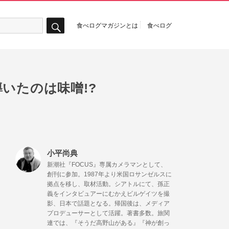
食べログマガジンとは
食べログ
検
索
いたのは味噌!?
小平尚典
新潮社『FOCUS』専属カメラマンとして、
創刊に参加。1987年より米国ロサンゼルスに
拠点を移し、取材活動。シアトルにて、孫正
義をインタビュアーにむかえビルゲイツを撮
影、日本で話題となる。帰国後は、メディア
プロデューサーとして活躍。著書多数。旅関
連では、『そうだ高野山がある』『神が創っ