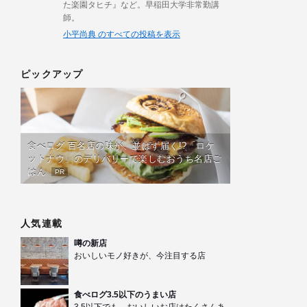
た楽園タヒチ』など。早稲田大学非常勤講
師。
小平尚典 のすべての投稿を表示
ピックアップ
食べログ 百名店の味が、並ばず届く!?「ロケ
ットナウ」のデリバリーで楽しむおうち名店ご
はん
PR
人気連載
噂の新店
おいしいモノ好きが、今注目する店
食べログ3.5以下のうまい店