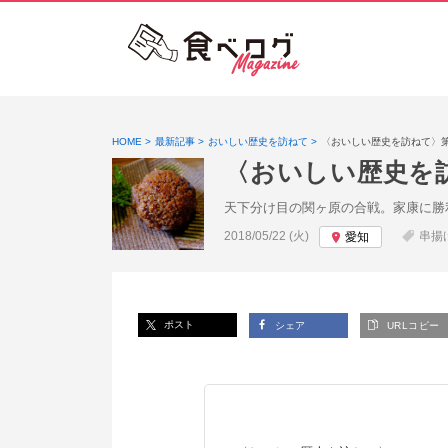
HOME
最新記事
おいしい歴史を訪ねて
〈おいしい歴史を訪ねて〉第
〈おいしい歴史を訪
天下分け目の関ヶ原の合戦。家康に勝
投稿日:
2018/05/22 (火)
串揚
愛知
ポスト
シェア
URLコピー