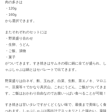
肉の多さは
・120g
・160g
から選択できます。
またそれぞれのセットには
・野菜盛り合わせ
・生卵、うどん
・ご飯、漬物
・菓子
がついてきます。すき焼きはサムネの様に鍋に全てが盛られ、し
ゃぶしゃぶは鍋とはセパレートで出てきます。
野菜盛りは白ネギ、麩、玉ねぎ、白菜、生麩、茶エノキ、マロニ
ー、豆腐等々でかなり具沢山。これにうどん、ご飯がついてきま
す。ご飯はおかわり自由なのでお腹いっぱい食べることが可能！
すき焼きは甘いタレですがくどくない味で、最後まで美味しく食
べれます。しゃぶしゃぶは和出汁でスッキリとした味わい。薬味