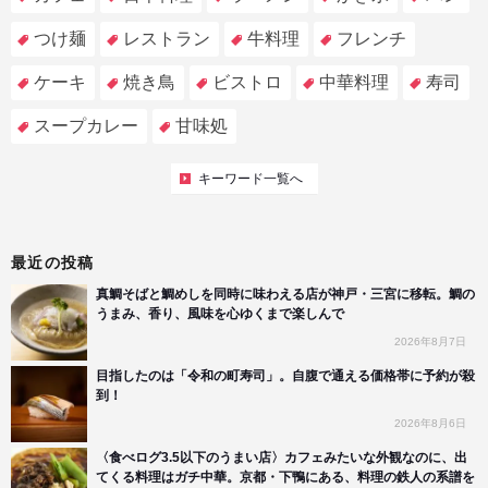
つけ麺
レストラン
牛料理
フレンチ
ケーキ
焼き鳥
ビストロ
中華料理
寿司
スープカレー
甘味処
キーワード一覧へ
最近の投稿
真鯛そばと鯛めしを同時に味わえる店が神戸・三宮に移転。鯛の
うまみ、香り、風味を心ゆくまで楽しんで
2026年8月7日
目指したのは「令和の町寿司」。自腹で通える価格帯に予約が殺
到！
2026年8月6日
〈食べログ3.5以下のうまい店〉カフェみたいな外観なのに、出
てくる料理はガチ中華。京都・下鴨にある、料理の鉄人の系譜を