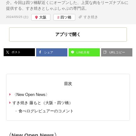
介。今回は四ツ橋駅近くにオープンした、上質な肉をリーズナブルに
提供する、すき焼きとしゃぶしゃぶの専門店。
投稿日:
すき焼き
2024/05/25 (土)
大阪
四ツ橋
アプリで開く
ポスト
シェア
LINE共有
URLコピー
目次
〈New Open News〉
すき焼き 藤もと（大阪・四ツ橋）
食べログレビュアーのコメント
〈New Open News〉