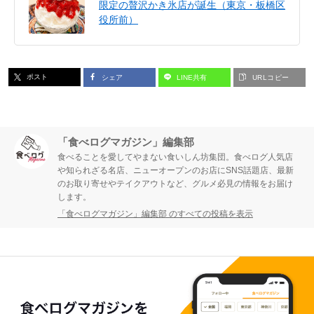
限定の贅沢かき氷店が誕生（東京・板橋区
役所前）
ポスト
シェア
LINE共有
URLコピー
「食べログマガジン」編集部
食べることを愛してやまない食いしん坊集団。食べログ人気店
や知られざる名店、ニューオープンのお店にSNS話題店、最新
のお取り寄せやテイクアウトなど、グルメ必見の情報をお届け
します。
「食べログマガジン」編集部 のすべての投稿を表示