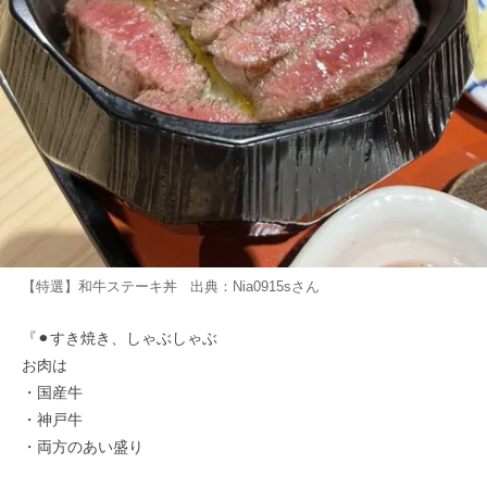
【特選】和牛ステーキ丼 出典：
Nia0915s
さん
『⚫︎すき焼き、しゃぶしゃぶ
お肉は
・国産牛
・神戸牛
・両方のあい盛り