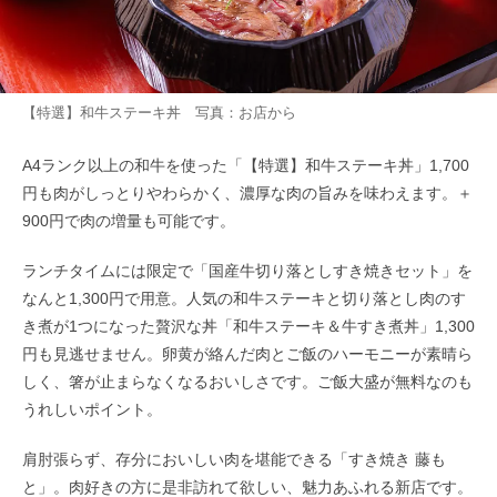
【特選】和牛ステーキ丼 写真：お店から
A4ランク以上の和牛を使った「【特選】和牛ステーキ丼」1,700
円も肉がしっとりやわらかく、濃厚な肉の旨みを味わえます。＋
900円で肉の増量も可能です。
ランチタイムには限定で「国産牛切り落としすき焼きセット」を
なんと1,300円で用意。人気の和牛ステーキと切り落とし肉のす
き煮が1つになった贅沢な丼「和牛ステーキ＆牛すき煮丼」1,300
円も見逃せません。卵黄が絡んだ肉とご飯のハーモニーが素晴ら
しく、箸が止まらなくなるおいしさです。ご飯大盛が無料なのも
うれしいポイント。
肩肘張らず、存分においしい肉を堪能できる「すき焼き 藤も
と」。肉好きの方に是非訪れて欲しい、魅力あふれる新店です。