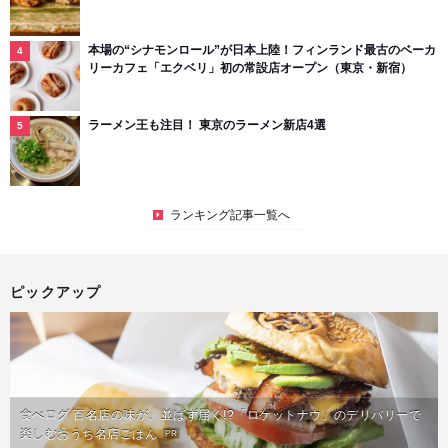
本場の“シナモンロール”が日本上陸！フィンランド最古のベーカ
リーカフェ「エクベリ」初の常設店オープン（東京・新宿）
ラーメン王も注目！ 東京のラーメン新店4選
ランキング記事一覧へ
ピックアップ
食べログ 百名店の味が、並ばず届く!?「ロケットナウ」のデリバリーで
楽しむおうち名店ごはん
PR