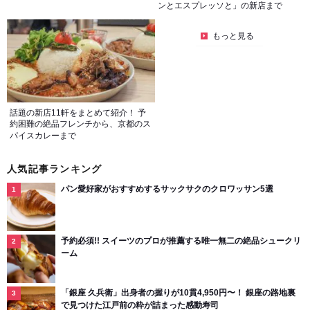
ンとエスプレッソと」の新店まで
もっと見る
話題の新店11軒をまとめて紹介！ 予
約困難の絶品フレンチから、京都のス
パイスカレーまで
人気記事ランキング
パン愛好家がおすすめするサックサクのクロワッサン5選
予約必須!! スイーツのプロが推薦する唯一無二の絶品シュークリ
ーム
「銀座 久兵衛」出身者の握りが10貫4,950円〜！ 銀座の路地裏
で見つけた江戸前の粋が詰まった感動寿司