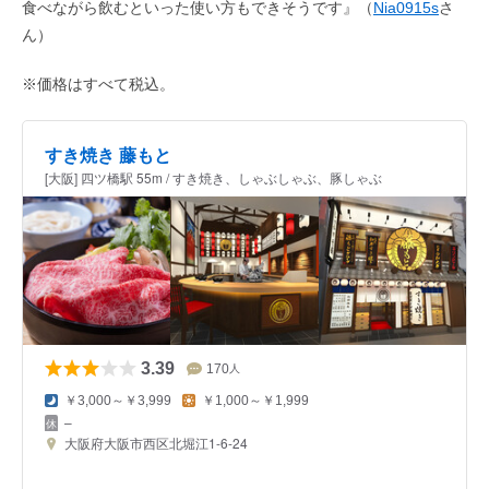
食べながら飲むといった使い方もできそうです』（
Nia0915s
さ
ん）
※価格はすべて税込。
すき焼き 藤もと
[大阪] 四ツ橋駅 55m / すき焼き、しゃぶしゃぶ、豚しゃぶ
3.39
170
人
￥3,000～￥3,999
￥1,000～￥1,999
–
大阪府大阪市西区北堀江1-6-24