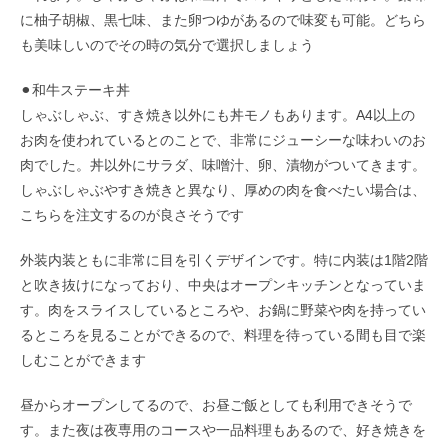
に柚子胡椒、黒七味、また卵つゆがあるので味変も可能。どちら
も美味しいのでその時の気分で選択しましょう
⚫︎和牛ステーキ丼
しゃぶしゃぶ、すき焼き以外にも丼モノもあります。A4以上の
お肉を使われているとのことで、非常にジューシーな味わいのお
肉でした。丼以外にサラダ、味噌汁、卵、漬物がついてきます。
しゃぶしゃぶやすき焼きと異なり、厚めの肉を食べたい場合は、
こちらを注文するのが良さそうです
外装内装ともに非常に目を引くデザインです。特に内装は1階2階
と吹き抜けになっており、中央はオープンキッチンとなっていま
す。肉をスライスしているところや、お鍋に野菜や肉を持ってい
るところを見ることができるので、料理を待っている間も目で楽
しむことができます
昼からオープンしてるので、お昼ご飯としても利用できそうで
す。また夜は夜専用のコースや一品料理もあるので、好き焼きを