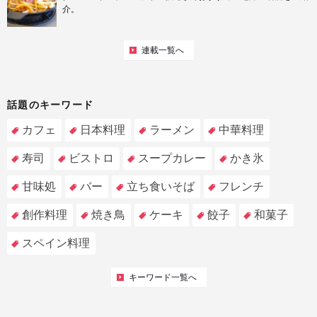
介。
連載一覧へ
話題のキーワード
カフェ
日本料理
ラーメン
中華料理
寿司
ビストロ
スープカレー
かき氷
甘味処
バー
立ち食いそば
フレンチ
創作料理
焼き鳥
ケーキ
餃子
和菓子
スペイン料理
キーワード一覧へ