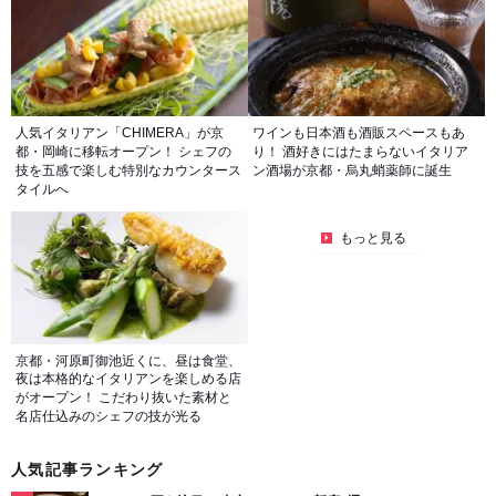
人気イタリアン「CHIMERA」が京
ワインも日本酒も酒販スペースもあ
都・岡崎に移転オープン！ シェフの
り！ 酒好きにはたまらないイタリア
技を五感で楽しむ特別なカウンタース
ン酒場が京都・烏丸蛸薬師に誕生
タイルへ
もっと見る
京都・河原町御池近くに、昼は食堂、
夜は本格的なイタリアンを楽しめる店
がオープン！ こだわり抜いた素材と
名店仕込みのシェフの技が光る
人気記事ランキング