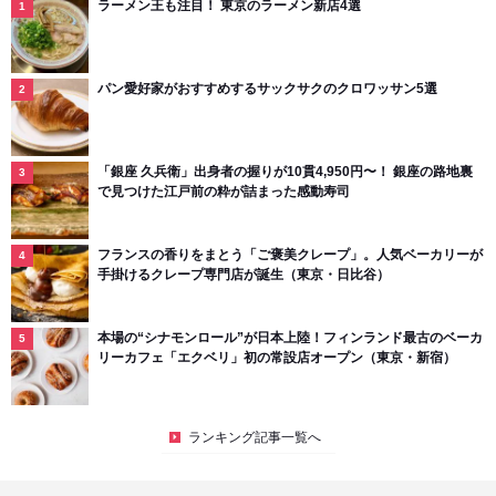
ラーメン王も注目！ 東京のラーメン新店4選
パン愛好家がおすすめするサックサクのクロワッサン5選
「銀座 久兵衛」出身者の握りが10貫4,950円〜！ 銀座の路地裏
で見つけた江戸前の粋が詰まった感動寿司
フランスの香りをまとう「ご褒美クレープ」。人気ベーカリーが
手掛けるクレープ専門店が誕生（東京・日比谷）
本場の“シナモンロール”が日本上陸！フィンランド最古のベーカ
リーカフェ「エクベリ」初の常設店オープン（東京・新宿）
ランキング記事一覧へ