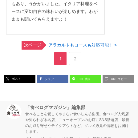
もあり、うかがいました。イタリア料理をベ
ースに変幻自在の味わいが楽しめます。わが
ままも聞いてもらえますよ！
次ページ
アラカルトもコースも対応可能！ >
,
ペ
ペ
1
2
ー
ー
ポスト
シェア
LINE共有
URLコピー
ジ
ジ
「食べログマガジン」編集部
食べることを愛してやまない食いしん坊集団。食べログ人気店
や知られざる名店、ニューオープンのお店にSNS話題店、最新
のお取り寄せやテイクアウトなど、グルメ必見の情報をお届け
します。