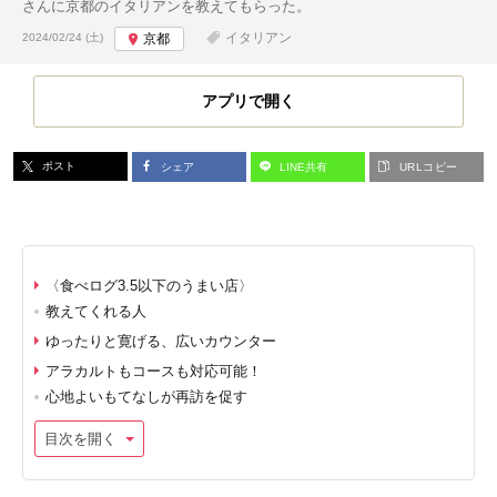
さんに京都のイタリアンを教えてもらった。
投稿日:
イタリアン
2024/02/24 (土)
京都
アプリで開く
ポスト
シェア
LINE共有
URLコピー
〈食べログ3.5以下のうまい店〉
教えてくれる人
ゆったりと寛げる、広いカウンター
アラカルトもコースも対応可能！
心地よいもてなしが再訪を促す
目次を開く