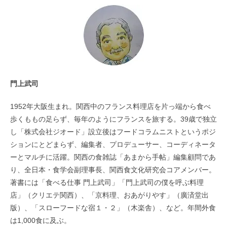
門上武司
1952年大阪生まれ。関西中のフランス料理店を片っ端から食べ
歩くももの足らず、毎年のようにフランスを旅する。39歳で独立
し「株式会社ジオード」設立後はフードコラムニストというポジ
ションにとどまらず、編集者、プロデューサー、コーディネータ
ーとマルチに活躍。関西の食雑誌「あまから手帖」編集顧問であ
り、全日本・食学会副理事長、関西食文化研究会コアメンバー。
著書には「食べる仕事 門上武司」「門上武司の僕を呼ぶ料理
店」（クリエテ関西）、「京料理、おあがりやす」（廣済堂出
版）、「スローフードな宿１・２」（木楽舎）、など。年間外食
は1,000食に及ぶ。