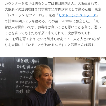
カウンターを取り仕切るシェフは和田康則さん。大阪生まれで、
大阪あべの辻調理師専門学校で11年間講師として勤めた後、東京
「レストラン ゼフィーロ」、京都「
リストランテ ストラーダ
」
で計10年間シェフを務める。その後、2013年に独立した。「京
都は人が面白いです。お客様は良いことも悪いことも言う。悪い
ことを言ってもまた必ず店に来てくれて、次は褒めてくれ
る。“お店を育てよう”という気持ちがあって、人と人とのつなが
りを大切にしていることがわかるんです」と和田さんは話す。