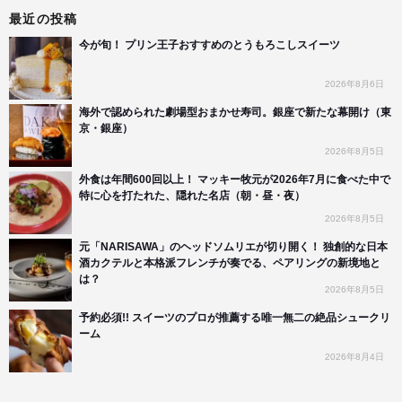
最近の投稿
今が旬！ プリン王子おすすめのとうもろこしスイーツ
2026年8月6日
海外で認められた劇場型おまかせ寿司。銀座で新たな幕開け（東
京・銀座）
2026年8月5日
外食は年間600回以上！ マッキー牧元が2026年7月に食べた中で
特に心を打たれた、隠れた名店（朝・昼・夜）
2026年8月5日
元「NARISAWA」のヘッドソムリエが切り開く！ 独創的な日本
酒カクテルと本格派フレンチが奏でる、ペアリングの新境地と
は？
2026年8月5日
予約必須!! スイーツのプロが推薦する唯一無二の絶品シュークリ
ーム
2026年8月4日