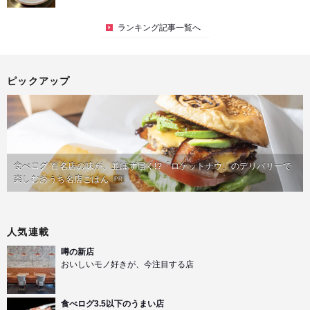
ランキング記事一覧へ
ピックアップ
食べログ 百名店の味が、並ばず届く!?「ロケットナウ」のデリバリーで
楽しむおうち名店ごはん
PR
人気連載
噂の新店
おいしいモノ好きが、今注目する店
食べログ3.5以下のうまい店