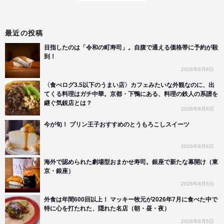
最近の投稿
目指したのは「令和の町寿司」。自腹で通える価格帯に予約が殺
到！
2026年8月6日
〈食べログ3.5以下のうまい店〉カフェみたいな外観なのに、出
てくる料理はガチ中華。京都・下鴨にある、料理の鉄人の系譜を
継ぐ気鋭店とは？
2026年8月6日
今が旬！ プリン王子おすすめのとうもろこしスイーツ
2026年8月6日
海外で認められた劇場型おまかせ寿司。銀座で新たな幕開け（東
京・銀座）
2026年8月5日
外食は年間600回以上！ マッキー牧元が2026年7月に食べた中で
特に心を打たれた、隠れた名店（朝・昼・夜）
2026年8月5日