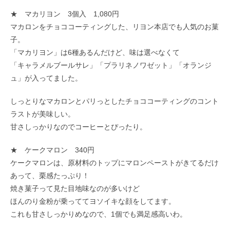
★ マカリヨン 3個入 1,080円
マカロンをチョココーティングした、リヨン本店でも人気のお菓
子。
「マカリヨン」は6種あるんだけど、味は選べなくて
「キャラメルブールサレ」「プラリネノワゼット」「オランジ
ュ」が入ってました。
しっとりなマカロンとパリっとしたチョココーティングのコント
ラストが美味しい。
甘さしっかりなのでコーヒーとぴったり。
★ ケークマロン 340円
ケークマロンは、原材料のトップにマロンペーストがきてるだけ
あって、栗感たっぷり！
焼き菓子って見た目地味なのが多いけど
ほんのり金粉が乗っててヨソイキな顔をしてます。
これも甘さしっかりめなので、1個でも満足感高いわ。