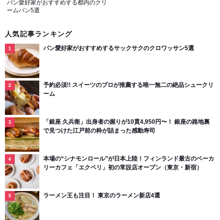
パン愛好家がおすすめする都内のクリ
ームパン5選
人気記事ランキング
パン愛好家がおすすめするサックサクのクロワッサン5選
予約必須!! スイーツのプロが推薦する唯一無二の絶品シュークリ
ーム
「銀座 久兵衛」出身者の握りが10貫4,950円〜！ 銀座の路地裏
で見つけた江戸前の粋が詰まった感動寿司
本場の“シナモンロール”が日本上陸！フィンランド最古のベーカ
リーカフェ「エクベリ」初の常設店オープン（東京・新宿）
ラーメン王も注目！ 東京のラーメン新店4選