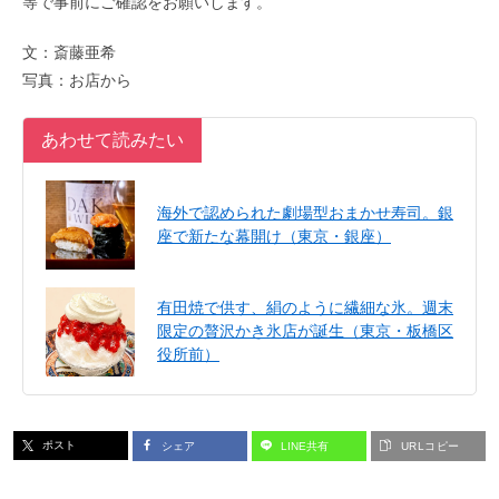
等で事前にご確認をお願いします。
文：斎藤亜希
写真：お店から
あわせて読みたい
海外で認められた劇場型おまかせ寿司。銀
座で新たな幕開け（東京・銀座）
有田焼で供す、絹のように繊細な氷。週末
限定の贅沢かき氷店が誕生（東京・板橋区
役所前）
ポスト
シェア
LINE共有
URLコピー