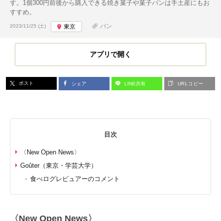
す。1個300円前後から購入できる焼き菓子や菓子パンは手土産にもお
すすめ。
投稿日:
パン
2023/11/25 (土)
東京
アプリで開く
ポスト
シェア
LINE共有
URLコピー
目次
〈New Open News〉
Goûter（東京・学芸大学）
食べログレビュアーのコメント
〈New Open News〉