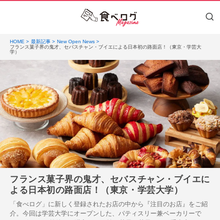
HOME
最新記事
New Open News
フランス菓子界の鬼才、セバスチャン・ブイエによる日本初の路面店！（東京・学芸大
学）
フランス菓子界の鬼才、セバスチャン・ブイエに
よる日本初の路面店！（東京・学芸大学）
「食べログ」に新しく登録されたお店の中から『注目のお店』をご紹
介。今回は学芸大学にオープンした、パティスリー兼ベーカリーで