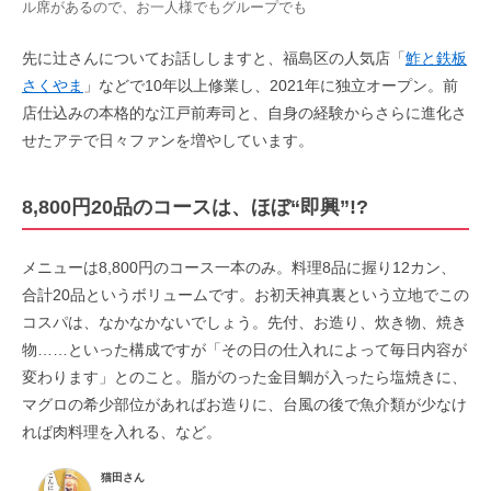
ル席があるので、お一人様でもグループでも
先に辻さんについてお話ししますと、福島区の人気店「
鮓と鉄板
さくやま
」などで10年以上修業し、2021年に独立オープン。前
店仕込みの本格的な江戸前寿司と、自身の経験からさらに進化さ
せたアテで日々ファンを増やしています。
8,800円20品のコースは、ほぼ“即興”!?
メニューは8,800円のコース一本のみ。料理8品に握り12カン、
合計20品というボリュームです。お初天神真裏という立地でこの
コスパは、なかなかないでしょう。先付、お造り、炊き物、焼き
物……といった構成ですが「その日の仕入れによって毎日内容が
変わります」とのこと。脂がのった金目鯛が入ったら塩焼きに、
マグロの希少部位があればお造りに、台風の後で魚介類が少なけ
れば肉料理を入れる、など。
猫田さん