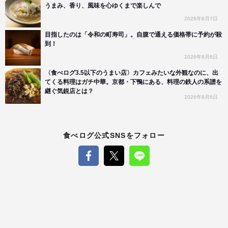
うまみ、香り、風味を心ゆくまで楽しんで
2026年8月7日
目指したのは「令和の町寿司」。自腹で通える価格帯に予約が殺
到！
2026年8月6日
〈食べログ3.5以下のうまい店〉カフェみたいな外観なのに、出
てくる料理はガチ中華。京都・下鴨にある、料理の鉄人の系譜を
継ぐ気鋭店とは？
2026年8月6日
食べログ公式SNSをフォロー