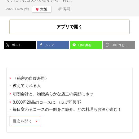
リアに佇むコスパが高すぎる一軒だ。
投稿日:
寿司
2023/11/25 (土)
大阪
アプリで開く
ポスト
シェア
LINE共有
URLコピー
〈秘密の自腹寿司〉
教えてくれる人
明朗会計と、物腰柔らかな店主の笑顔にホッ
8,800円20品のコースは、ほぼ“即興”!?
毎日変わるコースの一例をご紹介。どの料理もお酒が進む！
目次を開く