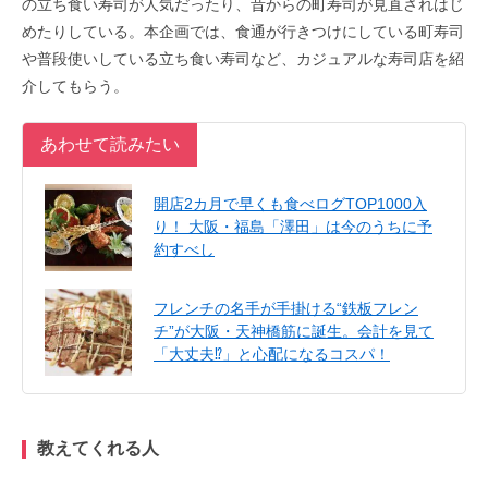
の立ち食い寿司が人気だったり、昔からの町寿司が見直されはじ
めたりしている。本企画では、食通が行きつけにしている町寿司
や普段使いしている立ち食い寿司など、カジュアルな寿司店を紹
介してもらう。
あわせて読みたい
開店2カ月で早くも食べログTOP1000入
り！ 大阪・福島「澤田」は今のうちに予
約すべし
フレンチの名手が手掛ける“鉄板フレン
チ”が大阪・天神橋筋に誕生。会計を見て
「大丈夫⁉」と心配になるコスパ！
教えてくれる人