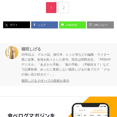
,
ペ
ペ
1
2
ー
ー
ポスト
シェア
LINE共有
URLコピー
ジ
ジ
猫田しげる
20年以上、グルメ誌、旅行本、レシピ本などの編集・ライター
業に従事。各地を転々とした挙句、現在は関西在住。「FRIDAY
デジタル」「あまから手帖」「旅の手帖」（手帖好き？）など
で記事執筆。めったに更新しない猫田しげるの食ブログ 「クセ
の強い店が好きだ！」。
猫田しげる のすべての投稿を表示