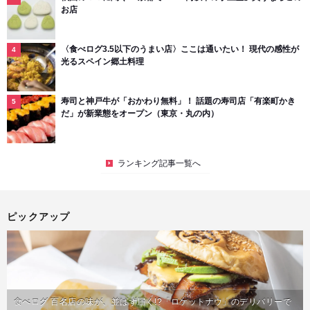
お店
〈食べログ3.5以下のうまい店〉ここは通いたい！ 現代の感性が
光るスペイン郷土料理
寿司と神戸牛が「おかわり無料」！ 話題の寿司店「有楽町かき
だ」が新業態をオープン（東京・丸の内）
ランキング記事一覧へ
ピックアップ
食べログ 百名店の味が、並ばず届く!?「ロケットナウ」のデリバリーで