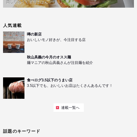
楽しむおうち名店ごはん
PR
人気連載
噂の新店
おいしいモノ好きが、今注目する店
秋山具義の今月のオスス麺
麺マニアの秋山具義さんが注目麺を紹介
食べログ3.5以下のうまい店
3.5以下でも、おいしいお店はたくさんあるんです！
連載一覧へ
話題のキーワード