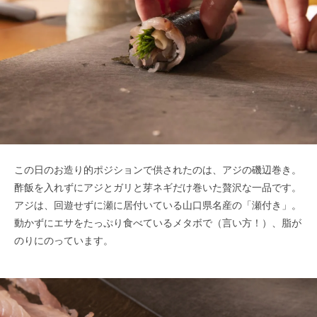
この日のお造り的ポジションで供されたのは、アジの磯辺巻き。
酢飯を入れずにアジとガリと芽ネギだけ巻いた贅沢な一品です。
アジは、回遊せずに瀬に居付いている山口県名産の「瀬付き」。
動かずにエサをたっぷり食べているメタボで（言い方！）、脂が
のりにのっています。