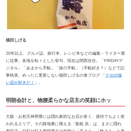
猫田しげる
20年以上、グルメ誌、旅行本、レシピ本などの編集・ライター業
に従事。各地を転々とした挙句、現在は関西在住。「FRIDAYデ
ジタル」「あまから手帖」「旅の手帖」（手帖好き？）などで記
事執筆。めったに更新しない猫田しげるの食ブログ 「
クセの強
い店が好きだ！
」。
明朗会計と、物腰柔らかな店主の笑顔にホッ
大阪・お初天神界隈には隠れ家的なお店が多く、接待でもよく使
われるエリア。その路地裏に構える「鮨処 辰」は、まさに隠れ
寿司店。行灯が灯る風情満点の外観に「高そう」「怖そう」と身