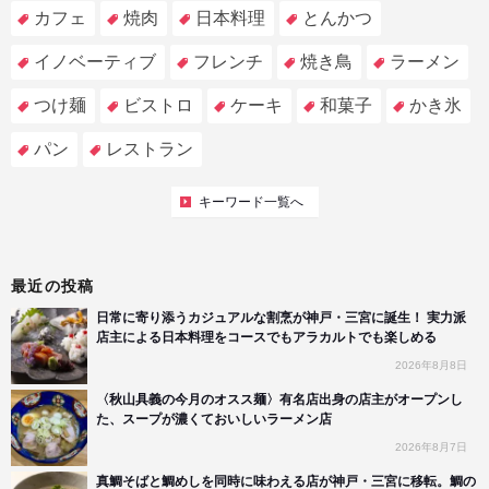
カフェ
焼肉
日本料理
とんかつ
イノベーティブ
フレンチ
焼き鳥
ラーメン
つけ麺
ビストロ
ケーキ
和菓子
かき氷
パン
レストラン
キーワード一覧へ
最近の投稿
日常に寄り添うカジュアルな割烹が神戸・三宮に誕生！ 実力派
店主による日本料理をコースでもアラカルトでも楽しめる
2026年8月8日
〈秋山具義の今月のオスス麺〉有名店出身の店主がオープンし
た、スープが濃くておいしいラーメン店
2026年8月7日
真鯛そばと鯛めしを同時に味わえる店が神戸・三宮に移転。鯛の