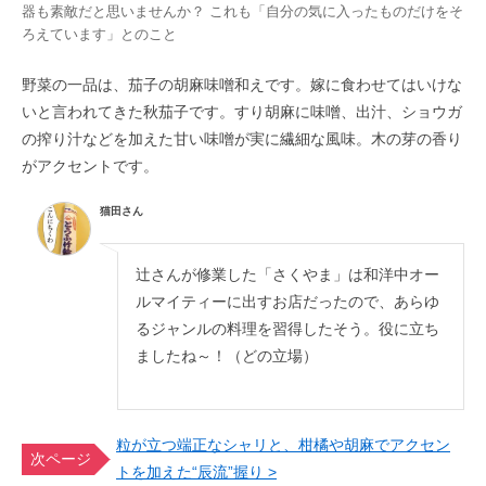
器も素敵だと思いませんか？ これも「自分の気に入ったものだけをそ
ろえています」とのこと
野菜の一品は、茄子の胡麻味噌和えです。嫁に食わせてはいけな
いと言われてきた秋茄子です。すり胡麻に味噌、出汁、ショウガ
の搾り汁などを加えた甘い味噌が実に繊細な風味。木の芽の香り
がアクセントです。
猫田さん
辻さんが修業した「さくやま」は和洋中オー
ルマイティーに出すお店だったので、あらゆ
るジャンルの料理を習得したそう。役に立ち
ましたね～！（どの立場）
粒が立つ端正なシャリと、柑橘や胡麻でアクセン
次ページ
トを加えた“辰流”握り >