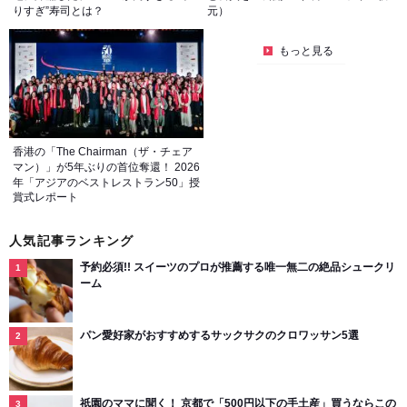
りすぎ”寿司とは？
元）
もっと見る
香港の「The Chairman（ザ・チェア
マン）」が5年ぶりの首位奪還！ 2026
年「アジアのベストレストラン50」授
賞式レポート
人気記事ランキング
予約必須!! スイーツのプロが推薦する唯一無二の絶品シュークリ
ーム
パン愛好家がおすすめするサックサクのクロワッサン5選
祇園のママに聞く！ 京都で「500円以下の手土産」買うならこの