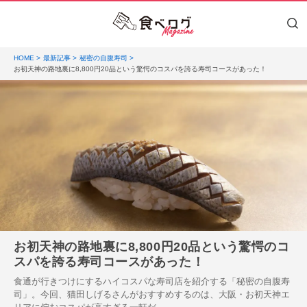
HOME
最新記事
秘密の自腹寿司
お初天神の路地裏に8,800円20品という驚愕のコスパを誇る寿司コースがあった！
お初天神の路地裏に8,800円20品という驚愕のコ
スパを誇る寿司コースがあった！
食通が行きつけにするハイコスパな寿司店を紹介する「秘密の自腹寿
司」。今回、猫田しげるさんがおすすめするのは、大阪・お初天神エ