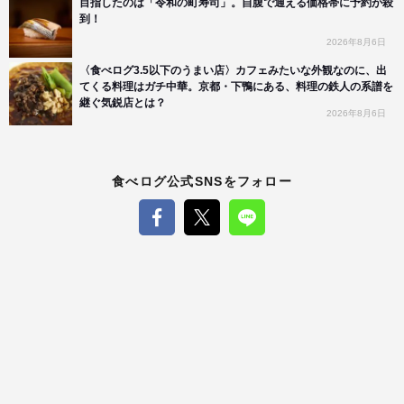
目指したのは「令和の町寿司」。自腹で通える価格帯に予約が殺
到！
2026年8月6日
〈食べログ3.5以下のうまい店〉カフェみたいな外観なのに、出
てくる料理はガチ中華。京都・下鴨にある、料理の鉄人の系譜を
継ぐ気鋭店とは？
2026年8月6日
食べログ公式SNSをフォロー