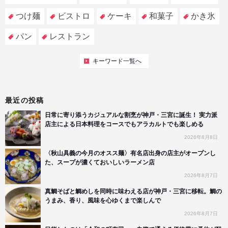
つけ麺
ビストロ
ケーキ
和菓子
かき氷
パン
レストラン
キーワード一覧へ
最近の投稿
日常に寄り添うカジュアルな割烹が神戸・三宮に誕生！ 実力派
店主による日本料理をコースでもアラカルトでも楽しめる
2026年8月8日
〈秋山具義の今月のオスス麺〉有名店出身の店主がオープンし
た、スープが濃くておいしいラーメン店
2026年8月7日
真鯛そばと鯛めしを同時に味わえる店が神戸・三宮に移転。鯛の
うまみ、香り、風味を心ゆくまで楽しんで
2026年8月7日