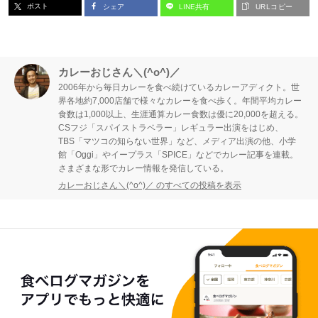
ポスト
シェア
LINE共有
URLコピー
カレーおじさん＼(^o^)／
2006年から毎日カレーを食べ続けているカレーアディクト。世
界各地約7,000店舗で様々なカレーを食べ歩く。年間平均カレー
食数は1,000以上、生涯通算カレー食数は優に20,000を超える。
CSフジ「スパイストラベラー」レギュラー出演をはじめ、
TBS「マツコの知らない世界」など、メディア出演の他、小学
館「Oggi」やイープラス「SPICE」などでカレー記事を連載。
さまざまな形でカレー情報を発信している。
カレーおじさん＼(^o^)／ のすべての投稿を表示