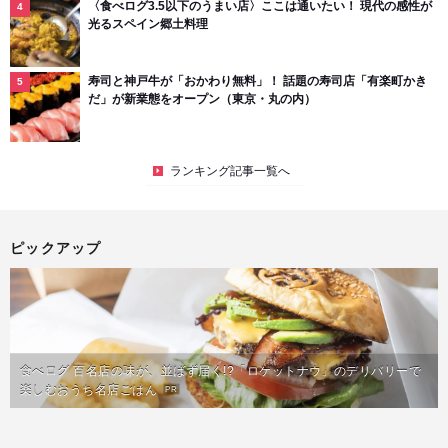
〈食べログ3.5以下のうまい店〉ここは通いたい！ 現代の感性が
光るスペイン郷土料理
寿司と神戸牛が「おかわり無料」！ 話題の寿司店「有楽町かき
だ」が新業態をオープン（東京・丸の内）
ランキング記事一覧へ
ピックアップ
食べログ 百名店の味が、並ばず届く!?「ロケットナウ」のデリバリーで
楽しむおうち名店ごはん
PR