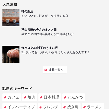
人気連載
噂の新店
おいしいモノ好きが、今注目する店
秋山具義の今月のオスス麺
麺マニアの秋山具義さんが注目麺を紹介
食べログ3.5以下のうまい店
3.5以下でも、おいしいお店はたくさんあるんです！
連載一覧へ
話題のキーワード
カフェ
焼肉
日本料理
とんかつ
イノベーティブ
フレンチ
焼き鳥
ラーメン