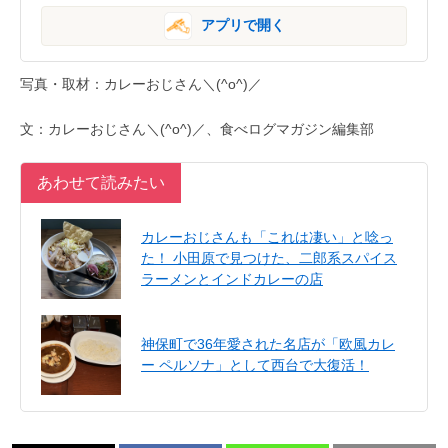
アプリで開く
写真・取材：カレーおじさん＼(^o^)／
文：カレーおじさん＼(^o^)／、食べログマガジン編集部
あわせて読みたい
カレーおじさんも「これは凄い」と唸っ
た！ 小田原で見つけた、二郎系スパイス
ラーメンとインドカレーの店
神保町で36年愛された名店が「欧風カレ
ー ペルソナ」として西台で大復活！