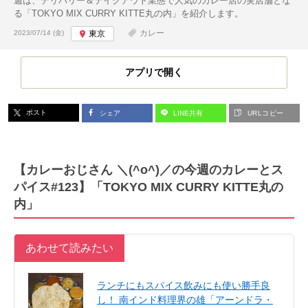
週は、デリバリー＆テイクアウト業態で人気のカレー店の実店舗とな
る「TOKYO MIX CURRY KITTE丸の内」を紹介します。
投稿日:
カレー
2023/07/14 (金)
東京
アプリで開く
ポスト
シェア
LINE共有
URLコピー
【カレーおじさん ＼(^o^)／の今週のカレーとス
パイス#123】「TOKYO MIX CURRY KITTE丸の
内」
あわせて読みたい
ランチにもスパイス飲みにも使い勝手良
し！ 南インド料理界の雄「アーンドラ・