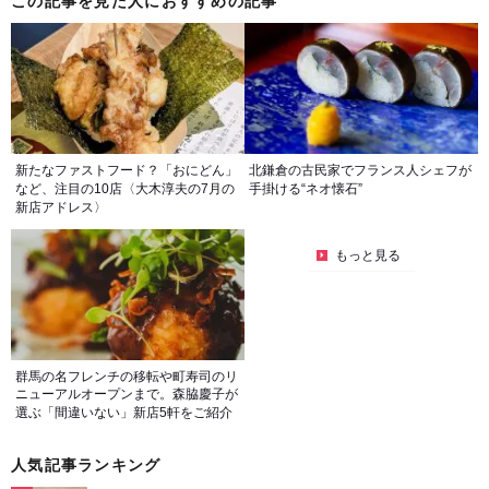
この記事を見た人におすすめの記事
新たなファストフード？「おにどん」
北鎌倉の古民家でフランス人シェフが
など、注目の10店〈大木淳夫の7月の
手掛ける“ネオ懐石”
新店アドレス〉
もっと見る
群馬の名フレンチの移転や町寿司のリ
ニューアルオープンまで。森脇慶子が
選ぶ「間違いない」新店5軒をご紹介
人気記事ランキング