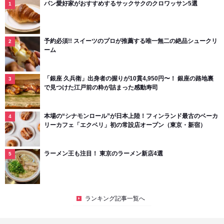
パン愛好家がおすすめするサックサクのクロワッサン5選
予約必須!! スイーツのプロが推薦する唯一無二の絶品シュークリ
ーム
「銀座 久兵衛」出身者の握りが10貫4,950円〜！ 銀座の路地裏
で見つけた江戸前の粋が詰まった感動寿司
本場の“シナモンロール”が日本上陸！フィンランド最古のベーカ
リーカフェ「エクベリ」初の常設店オープン（東京・新宿）
ラーメン王も注目！ 東京のラーメン新店4選
ランキング記事一覧へ