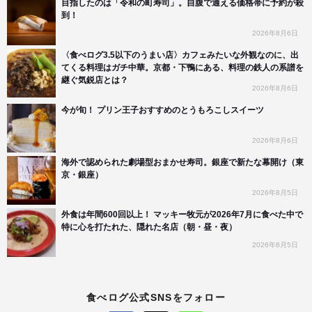
目指したのは「令和の町寿司」。自腹で通える価格帯に予約が殺
到！
2026年8月6日
〈食べログ3.5以下のうまい店〉カフェみたいな外観なのに、出
てくる料理はガチ中華。京都・下鴨にある、料理の鉄人の系譜を
継ぐ気鋭店とは？
2026年8月6日
今が旬！ プリン王子おすすめのとうもろこしスイーツ
2026年8月6日
海外で認められた劇場型おまかせ寿司。銀座で新たな幕開け（東
京・銀座）
2026年8月5日
外食は年間600回以上！ マッキー牧元が2026年7月に食べた中で
特に心を打たれた、隠れた名店（朝・昼・夜）
2026年8月5日
食べログ公式SNSをフォロー