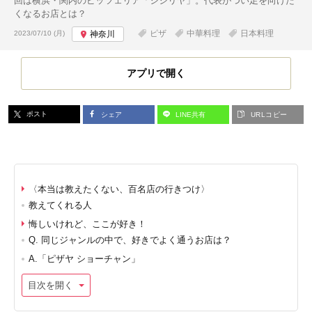
回は横浜・関内のピッツェリア「シシリヤ」。代表がつい足を向けた
くなるお店とは？
投稿日:
ピザ
中華料理
日本料理
2023/07/10 (月)
神奈川
アプリで開く
ポスト
シェア
LINE共有
URLコピー
〈本当は教えたくない、百名店の行きつけ〉
教えてくれる人
悔しいけれど、ここが好き！
Q. 同じジャンルの中で、好きでよく通うお店は？
A.「ピザヤ ショーチャン」
目次を開く