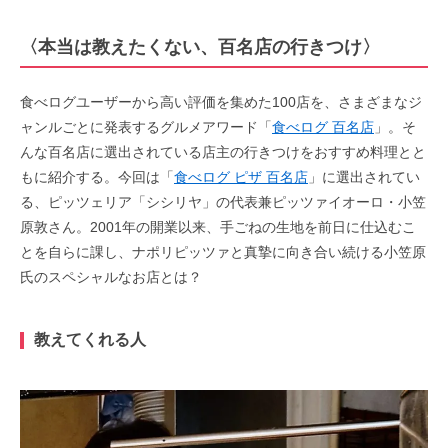
〈
本当は教えたくない、百名店の行きつけ
〉
食べログユーザーから高い評価を集めた100店を、さまざまなジ
ャンルごとに発表するグルメアワード「
食べログ 百名店
」。そ
んな百名店に選出されている店主の行きつけをおすすめ料理とと
もに紹介する。今回は「
食べログ ピザ 百名店
」に選出されてい
る、ピッツェリア「シシリヤ」の代表兼ピッツァイオーロ・小笠
原敦さん。2001年の開業以来、手ごねの生地を前日に仕込むこ
とを自らに課し、ナポリピッツァと真摯に向き合い続ける小笠原
氏のスペシャルなお店とは？
教えてくれる人