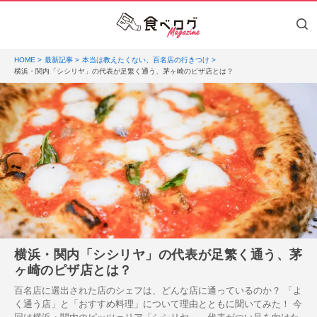
HOME
最新記事
本当は教えたくない、百名店の行きつけ
横浜・関内「シシリヤ」の代表が足繁く通う、茅ヶ崎のピザ店とは？
横浜・関内「シシリヤ」の代表が足繁く通う、茅
ヶ崎のピザ店とは？
百名店に選出された店のシェフは、どんな店に通っているのか？ 「よ
く通う店」と「おすすめ料理」について理由とともに聞いてみた！ 今