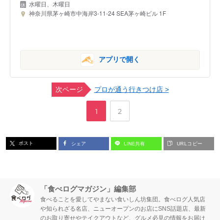
水曜日、木曜日
神奈川県茅ヶ崎市中海岸3-11-24 SEA茅ヶ崎ビル 1F
アプリで開く
次ページ
プロが通う行きつけ店 >
,
ペ
ペ
1
2
ー
ー
ポスト
シェア
LINE共有
URLコピー
ジ
ジ
「食べログマガジン」編集部
食べることを愛してやまない食いしん坊集団。食べログ人気店
や知られざる名店、ニューオープンのお店にSNS話題店、最新
のお取り寄せやテイクアウトなど、グルメ必見の情報をお届け