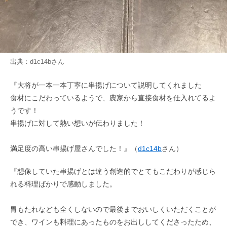
出典：
d1c14b
さん
『大将が一本一本丁寧に串揚げについて説明してくれました
食材にこだわっているようで、農家から直接食材を仕入れてるよ
うです！
串揚げに対して熱い想いが伝わりました！
満足度の高い串揚げ屋さんでした！』（
d1c14b
さん）
『想像していた串揚げとは違う創造的でとてもこだわりが感じら
れる料理ばかりで感動しました。
胃もたれなども全くしないので最後までおいしくいただくことが
でき、ワインも料理にあったものをお出ししてくださったため、