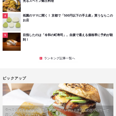
光るスペイン郷土料理
祇園のママに聞く！ 京都で「500円以下の手土産」買うならこの
お店
目指したのは「令和の町寿司」。自腹で通える価格帯に予約が殺
到！
ランキング記事一覧へ
ピックアップ
食べログ 百名店の味が、並ばず届く!?「ロケットナウ」のデリバリーで
楽しむおうち名店ごはん
PR