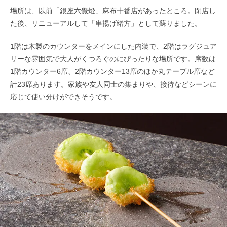
場所は、以前「銀座六覺燈」麻布十番店があったところ。閉店し
た後、リニューアルして「串揚げ緒方」として蘇りました。
1階は木製のカウンターをメインにした内装で、2階はラグジュア
リーな雰囲気で大人がくつろぐのにぴったりな場所です。席数は
1階カウンター6席、2階カウンター13席のほか丸テーブル席など
計23席あります。家族や友人同士の集まりや、接待などシーンに
応じて使い分けができそうです。