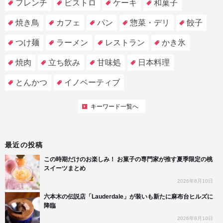
フレンチ
ビストロ
ケーキ
和菓子
焼き鳥
カフェ
パン
惣菜・デリ
餃子
つけ麺
ラーメン
レストラン
かき氷
焼肉
立ち飲み
甘味処
日本料理
とんかつ
イノベーティブ
キーワード一覧へ
最近の投稿
この時期だけのお楽しみ！ お菓子の専門家が推す夏季限定の桃
スイーツまとめ
2026年8月10日
六本木の伝説店「Lauderdale」が装いも新たに麻布台ヒルズに
降臨
2026年8月10日