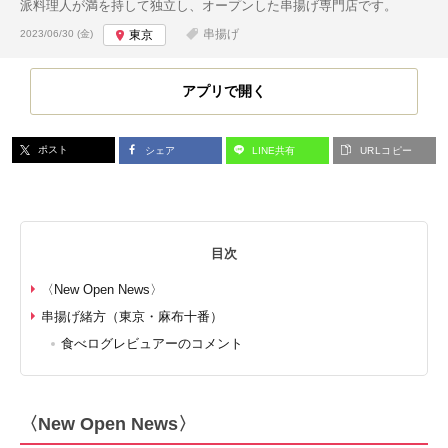
派料理人が満を持して独立し、オープンした串揚げ専門店です。
投稿日:
串揚げ
2023/06/30 (金)
東京
アプリで開く
ポスト
シェア
LINE共有
URLコピー
目次
〈New Open News〉
串揚げ緒方（東京・麻布十番）
食べログレビュアーのコメント
〈New Open News〉