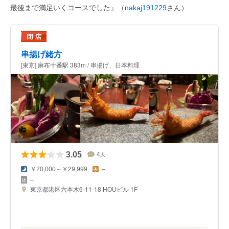
最後まで満足いくコースでした』（
nakaj191229
さん）
串揚げ緒方
[東京] 麻布十番駅 383m / 串揚げ、日本料理
3.05
4
人
￥20,000～￥29,999
–
–
東京都港区六本木6-11-18 HOUビル 1F