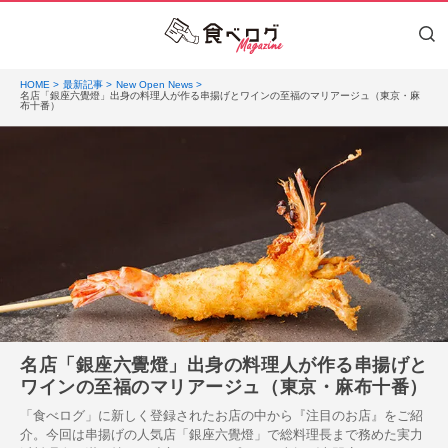
HOME
最新記事
New Open News
名店「銀座六覺燈」出身の料理人が作る串揚げとワインの至福のマリアージュ（東京・麻
布十番）
名店「銀座六覺燈」出身の料理人が作る串揚げと
ワインの至福のマリアージュ（東京・麻布十番）
「食べログ」に新しく登録されたお店の中から『注目のお店』をご紹
介。今回は串揚げの人気店「銀座六覺燈」で総料理長まで務めた実力