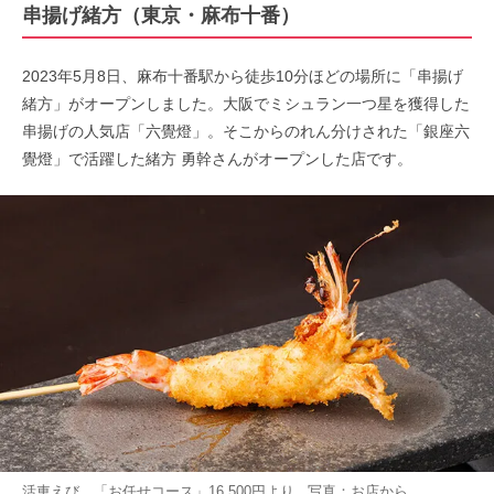
串揚げ緒方（東京・麻布十番）
2023年5月8日、麻布十番駅から徒歩10分ほどの場所に「串揚げ
緒方」がオープンしました。大阪でミシュラン一つ星を獲得した
串揚げの人気店「六覺燈」。そこからのれん分けされた「銀座六
覺燈」で活躍した緒方 勇幹さんがオープンした店です。
活車えび、「お任せコース」16,500円より 写真：お店から