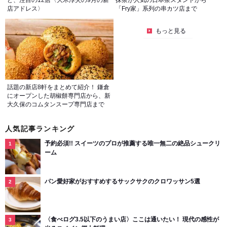
ど、注目の12店〈大木淳夫の9月の新
抹茶が人気の日本茶スタンドから
店アドレス〉
「Fry家」系列の串カツ店まで
もっと見る
話題の新店8軒をまとめて紹介！ 鎌倉
にオープンした胡椒餅専門店から、新
大久保のコムタンスープ専門店まで
人気記事ランキング
予約必須!! スイーツのプロが推薦する唯一無二の絶品シュークリ
ーム
パン愛好家がおすすめするサックサクのクロワッサン5選
〈食べログ3.5以下のうまい店〉ここは通いたい！ 現代の感性が