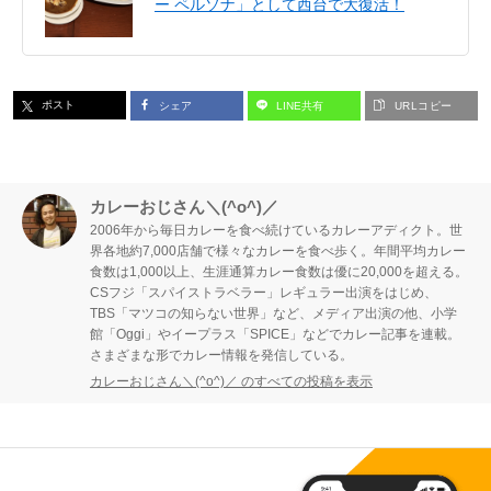
ー ペルソナ」として西台で大復活！
ポスト
シェア
LINE共有
URLコピー
カレーおじさん＼(^o^)／
2006年から毎日カレーを食べ続けているカレーアディクト。世
界各地約7,000店舗で様々なカレーを食べ歩く。年間平均カレー
食数は1,000以上、生涯通算カレー食数は優に20,000を超える。
CSフジ「スパイストラベラー」レギュラー出演をはじめ、
TBS「マツコの知らない世界」など、メディア出演の他、小学
館「Oggi」やイープラス「SPICE」などでカレー記事を連載。
さまざまな形でカレー情報を発信している。
カレーおじさん＼(^o^)／ のすべての投稿を表示