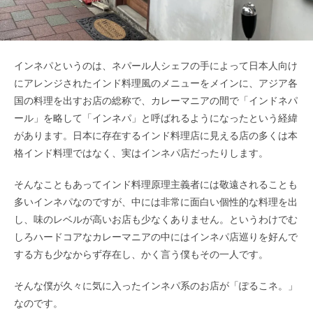
インネパというのは、ネパール人シェフの手によって日本人向け
にアレンジされたインド料理風のメニューをメインに、アジア各
国の料理を出すお店の総称で、カレーマニアの間で「インドネパ
ール」を略して「インネパ」と呼ばれるようになったという経緯
があります。日本に存在するインド料理店に見える店の多くは本
格インド料理ではなく、実はインネパ店だったりします。
そんなこともあってインド料理原理主義者には敬遠されることも
多いインネパなのですが、中には非常に面白い個性的な料理を出
し、味のレベルが高いお店も少なくありません。というわけでむ
しろハードコアなカレーマニアの中にはインネパ店巡りを好んで
する方も少なからず存在し、かく言う僕もその一人です。
そんな僕が久々に気に入ったインネパ系のお店が「ぽるこネ。」
なのです。