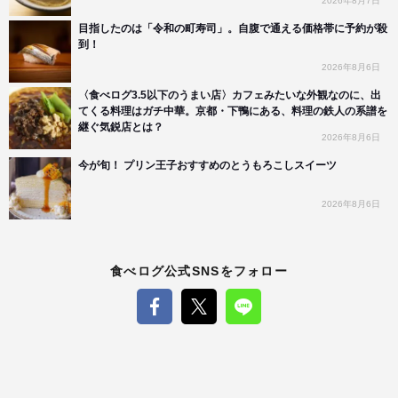
2026年8月7日
目指したのは「令和の町寿司」。自腹で通える価格帯に予約が殺
到！
2026年8月6日
〈食べログ3.5以下のうまい店〉カフェみたいな外観なのに、出
てくる料理はガチ中華。京都・下鴨にある、料理の鉄人の系譜を
継ぐ気鋭店とは？
2026年8月6日
今が旬！ プリン王子おすすめのとうもろこしスイーツ
2026年8月6日
食べログ公式SNSをフォロー