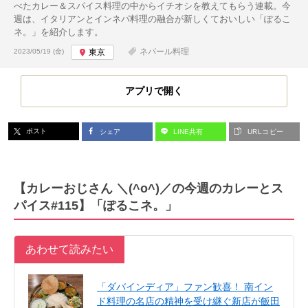
べたカレー＆スパイス料理の中からイチオシを教えてもらう連載。今
週は、イタリアンとインネパ料理の融合が新しくておいしい「ぽるこ
ネ。」を紹介します。
投稿日:
ネパール料理
2023/05/19 (金)
東京
アプリで開く
ポスト
シェア
LINE共有
URLコピー
【カレーおじさん ＼(^o^)／の今週のカレーとス
パイス#115】「ぽるこネ。」
あわせて読みたい
「ダバインディア」ファン歓喜！ 南イン
ド料理の名店の精神を受け継ぐ新店が飯田