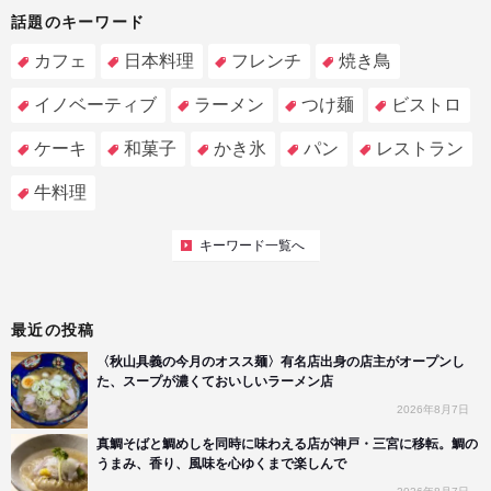
話題のキーワード
カフェ
日本料理
フレンチ
焼き鳥
イノベーティブ
ラーメン
つけ麺
ビストロ
ケーキ
和菓子
かき氷
パン
レストラン
牛料理
キーワード一覧へ
最近の投稿
〈秋山具義の今月のオスス麺〉有名店出身の店主がオープンし
た、スープが濃くておいしいラーメン店
2026年8月7日
真鯛そばと鯛めしを同時に味わえる店が神戸・三宮に移転。鯛の
うまみ、香り、風味を心ゆくまで楽しんで