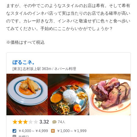
ますが、その中でこのようなスタイルのお店は希有。そして希有
なスタイルのインネパ店って実は当たりのお店である確率が高い
のです。カレー好きな方、インネパと敬遠せずに色々と食べ歩い
てみてください。手始めにここからいかがでしょうか？
※価格はすべて税込
ぽるこネ。
[東京] 志村坂上駅 363m / ネパール料理
3.32
74
人
￥4,000～￥4,999
￥1,000～￥1,999
月曜日