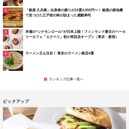
「銀座 久兵衛」出身者の握りが10貫4,950円〜！ 銀座の路地裏
で見つけた江戸前の粋が詰まった感動寿司
本場の“シナモンロール”が日本上陸！フィンランド最古のベーカ
リーカフェ「エクベリ」初の常設店オープン（東京・新宿）
ラーメン王も注目！ 東京のラーメン新店4選
ランキング記事一覧へ
ピックアップ