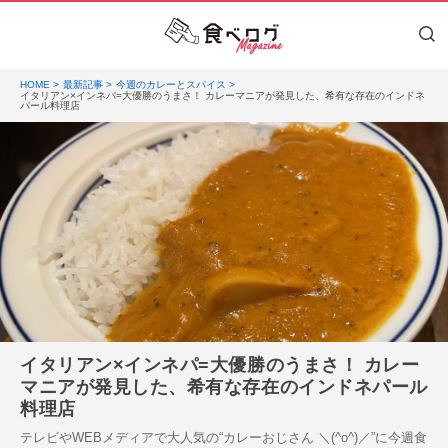
HOME
最新記事
今週のカレーとスパイス
イタリアン×インネパ=大優勝のうまさ！ カレーマニアが発見した、希有な存在のインドネ
パール料理店
イタリアン×インネパ=大優勝のうまさ！ カレー
マニアが発見した、希有な存在のインドネパール
料理店
テレビやWEBメディアで大人気の“カレーおじさん ＼(^o^)／”に今週食