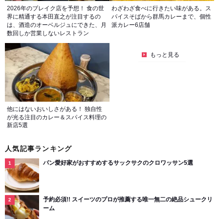
2026年のブレイク店を予想！ 食の世
わざわざ食べに行きたい味がある。ス
界に精通する本田直之が注目するの
パイスそばから群馬カレーまで、個性
は、酒造のオーベルジュにできた、月
派カレー6店舗
数回しか営業しないレストラン
もっと見る
他にはないおいしさがある！ 独自性
が光る注目のカレー＆スパイス料理の
新店5選
人気記事ランキング
パン愛好家がおすすめするサックサクのクロワッサン5選
予約必須!! スイーツのプロが推薦する唯一無二の絶品シュークリ
ーム