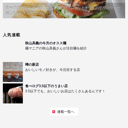
食べログ 百名店の味が、並ばず届く!?「ロケットナウ」のデリバリーで
楽しむおうち名店ごはん
PR
人気連載
秋山具義の今月のオスス麺
麺マニアの秋山具義さんが注目麺を紹介
噂の新店
おいしいモノ好きが、今注目する店
食べログ3.5以下のうまい店
3.5以下でも、おいしいお店はたくさんあるんです！
連載一覧へ