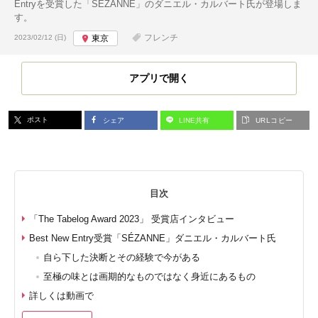
Entryを受賞した「SÉZANNE」のダニエル・カルバート氏が登場しま
す。
投稿日:
フレンチ
2023/02/12 (日)
東京
アプリで開く
ポスト
シェア
LINE共有
URLコピー
目次
「The Tabelog Award 2023」 受賞店インタビュー
Best New Entry受賞「SÉZANNE」ダニエル・カルバート氏
自ら下した決断とその経験で今がある
至極の味とは画期的なものではなく身近にあるもの
詳しくは動画で