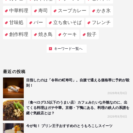
中華料理
寿司
スープカレー
かき氷
甘味処
バー
立ち食いそば
フレンチ
創作料理
焼き鳥
ケーキ
餃子
キーワード一覧へ
最近の投稿
目指したのは「令和の町寿司」。自腹で通える価格帯に予約が殺
到！
2026年8月6日
〈食べログ3.5以下のうまい店〉カフェみたいな外観なのに、出
てくる料理はガチ中華。京都・下鴨にある、料理の鉄人の系譜を
継ぐ気鋭店とは？
2026年8月6日
今が旬！ プリン王子おすすめのとうもろこしスイーツ