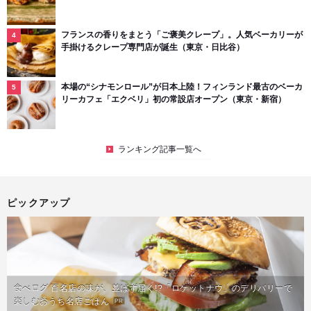
フランスの香りをまとう「ご褒美クレープ」。人気ベーカリーが
手掛けるクレープ専門店が誕生（東京・日比谷）
本場の“シナモンロール”が日本上陸！フィンランド最古のベーカ
リーカフェ「エクベリ」初の常設店オープン（東京・新宿）
ランキング記事一覧へ
ピックアップ
食べログ 百名店の味が、並ばず届く!?「ロケットナウ」のデリバリーで
楽しむおうち名店ごはん
PR