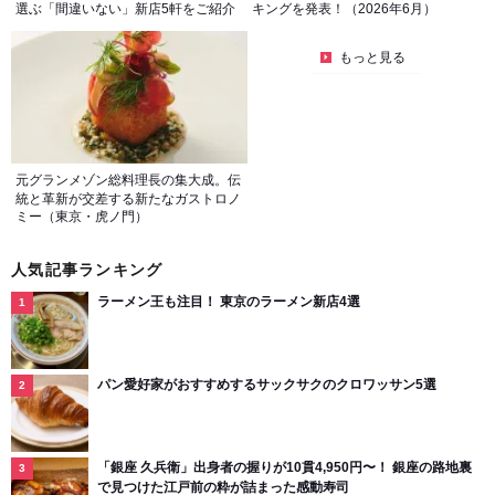
選ぶ「間違いない」新店5軒をご紹介
キングを発表！（2026年6月）
もっと見る
元グランメゾン総料理長の集大成。伝
統と革新が交差する新たなガストロノ
ミー（東京・虎ノ門）
人気記事ランキング
ラーメン王も注目！ 東京のラーメン新店4選
パン愛好家がおすすめするサックサクのクロワッサン5選
「銀座 久兵衛」出身者の握りが10貫4,950円〜！ 銀座の路地裏
で見つけた江戸前の粋が詰まった感動寿司