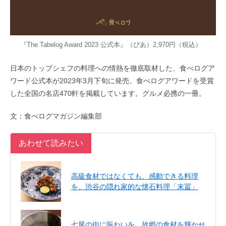
『The Tabelog Award 2023 公式本』（ぴあ）2,970円（税込）
日本のトップシェフの料理への情熱を徹底取材した、食べログア
ワード公式本が2023年3月下旬に発売。食べログアワードを受賞
した全国の名店470軒を掲載しています。グルメ必携の一冊。
文：食べログマガジン編集部
あわせて読みたい
高級食材ではなくても、感動できる料理
を。渋谷の隠れ家的な懐石料理「末冨」
七尾の街に賑わいを。故郷の食材を輝かせ