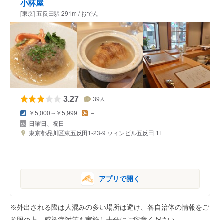
小林屋
[東京] 五反田駅 291m / おでん
3.27
39
人
￥5,000～￥5,999
–
日曜日、祝日
東京都品川区東五反田1-23-9 ウィンビル五反田 1F
アプリで開く
※外出される際は人混みの多い場所は避け、各自治体の情報をご
参照の上、感染症対策を実施し十分にご留意ください。