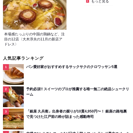
もっと見る
本場感たっぷりの中国の鶏鍋など、注
目の12店〈大木淳夫の11月の新店ア
ドレス〉
人気記事ランキング
パン愛好家がおすすめするサックサクのクロワッサン5選
予約必須!! スイーツのプロが推薦する唯一無二の絶品シュークリ
ーム
「銀座 久兵衛」出身者の握りが10貫4,950円〜！ 銀座の路地裏
で見つけた江戸前の粋が詰まった感動寿司