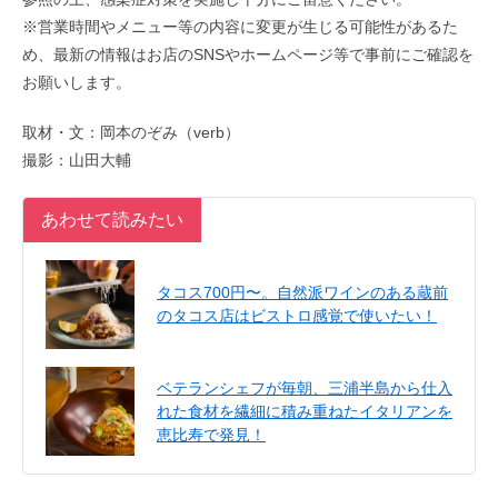
※営業時間やメニュー等の内容に変更が生じる可能性があるた
め、最新の情報はお店のSNSやホームページ等で事前にご確認を
お願いします。
取材・文：岡本のぞみ（verb）
撮影：山田大輔
あわせて読みたい
タコス700円〜。自然派ワインのある蔵前
のタコス店はビストロ感覚で使いたい！
ベテランシェフが毎朝、三浦半島から仕入
れた食材を繊細に積み重ねたイタリアンを
恵比寿で発見！