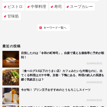
ビストロ
中華料理
寿司
スープカレー
甘味処
キーワード一覧へ
最近の投稿
目指したのは「令和の町寿司」。自腹で通える価格帯に予約が殺
到！
2026年8月6日
〈食べログ3.5以下のうまい店〉カフェみたいな外観なのに、出
てくる料理はガチ中華。京都・下鴨にある、料理の鉄人の系譜を
継ぐ気鋭店とは？
2026年8月6日
今が旬！ プリン王子おすすめのとうもろこしスイーツ
2026年8月6日