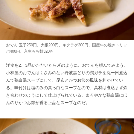
おでん 玉子250円、大根200円、キクラゲ200円、国産牛の焼きトリッ
パ400円、京生もち麩320円
洋食を2、3品いただいたら〆のように、おでんを頼んでみよう。
小林屋のおでんはくさみのない丹波黒どりの鶏ガラを丸一日煮込
んで鶏白湯スープにして、昆布とかつお節の風味を利かせてい
る。味付けは塩のみの真っ白なスープなので、具材は煮込まず炊
き合わせのようにして仕上げられている。まろやかな鶏白湯にほ
んのりかつお節が香る上品なスープなのだ。