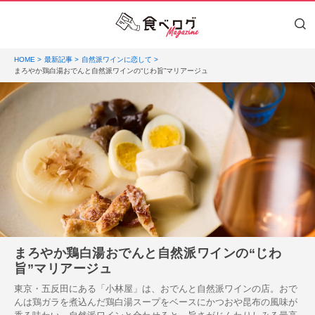
HOME
最新記事
自然派ワインに恋して
まろやか鶏白湯おでんと自然派ワインの“じわ旨”マリアージュ
まろやか鶏白湯おでんと自然派ワインの“じわ
旨”マリアージュ
東京・五反田にある「小林屋」は、おでんと自然派ワインの店。おで
んは鶏ガラを煮込んだ鶏白湯スープをベースにかつおや昆布の風味が