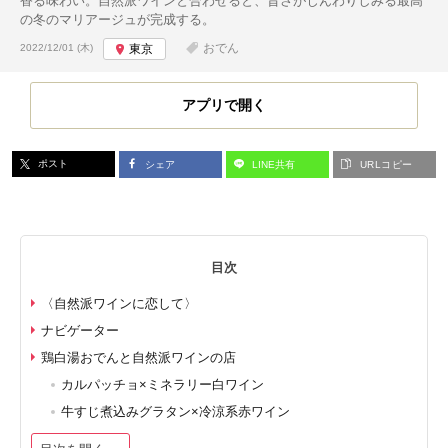
香る味わい。自然派ワインと合わせると、旨さがじんわりしみる最高
の冬のマリアージュが完成する。
投稿日:
おでん
2022/12/01 (木)
東京
アプリで開く
ポスト
シェア
LINE共有
URLコピー
目次
〈自然派ワインに恋して〉
ナビゲーター
鶏白湯おでんと自然派ワインの店
カルパッチョ×ミネラリー白ワイン
牛すじ煮込みグラタン×冷涼系赤ワイン