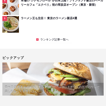
本場の“シナモンロール”が日本上陸！フィンランド最古のベーカ
リーカフェ「エクベリ」初の常設店オープン（東京・新宿）
ラーメン王も注目！ 東京のラーメン新店4選
ランキング記事一覧へ
ピックアップ
食べログ 百名店の味が、並ばず届く!?「ロケットナウ」のデリバリーで
楽しむおうち名店ごはん
PR