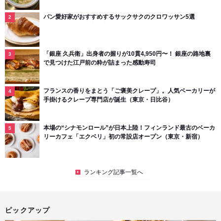
パン愛好家がおすすめするサックサクのクロワッサン5選
「銀座 久兵衛」出身者の握りが10貫4,950円〜！ 銀座の路地裏
で見つけた江戸前の粋が詰まった感動寿司
フランスの香りをまとう「ご褒美クレープ」。人気ベーカリーが
手掛けるクレープ専門店が誕生（東京・日比谷）
本場の“シナモンロール”が日本上陸！フィンランド最古のベーカ
リーカフェ「エクベリ」初の常設店オープン（東京・新宿）
ランキング記事一覧へ
ピックアップ