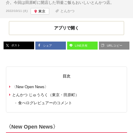
介。今回は田原町に開店した羽釜ご飯もおいしいとんかつ店。
投稿日:
とんかつ
2022/10/11 (火)
東京
アプリで開く
ポスト
シェア
LINE共有
URLコピー
目次
〈New Open News〉
とんかつ じゅうろく（東京・田原町）
食べログレビュアーのコメント
〈New Open News〉