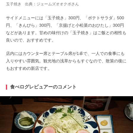
玉子焼き 出典：
ジェームズオオクボ
さん
サイドメニューには「玉子焼き」300円、「ポテトサラダ」500
円、「きんぴら」300円、「京揚げと小松菜のおひたし」300円
などがあります。甘めの味付けの「玉子焼き」はご飯との相性も
良いので、おすすめです。
店内にはカウンター席とテーブル席が1卓で、一人での食事にも
入りやすい雰囲気。観光地の浅草からもすぐなので、散策の後に
もおすすめの新店です。
食べログレビュアーのコメント