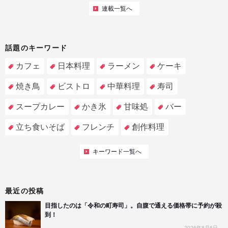
連載一覧へ
話題のキーワード
カフェ
日本料理
ラーメン
ケーキ
焼き鳥
ビストロ
中華料理
寿司
スープカレー
かき氷
甘味処
バー
立ち食いそば
フレンチ
創作料理
キーワード一覧へ
最近の投稿
目指したのは「令和の町寿司」。自腹で通える価格帯に予約が殺
到！
2026年8月6日