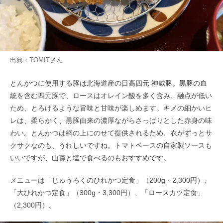
出典：
TOMIT
さん
とんかつに使用する豚は北海道産の日高四元 神威豚。黒豚の血
統を含む四元豚で、ロースはオレイン酸を多く含み、融点が低い
ため、とろけるような旨味と甘味が楽しめます。キメの細かいヒ
レは、柔らかく、黒豚由来の濃厚ながらさっぱりとした赤身の味
わい。とんかつは網の上にのせて提供されるため、衣がずっとサ
クサクなのも、うれしいですね。トマトベースの自家製ソースも
いいですが、山葵と塩で食べるのもおすすめです。
メニューは「じゅうろくのひれかつ定食」（200g・2,300円）、
「大ひれかつ定食」（300g・3,300円）、「ロースカツ定食」
（2,300円）。