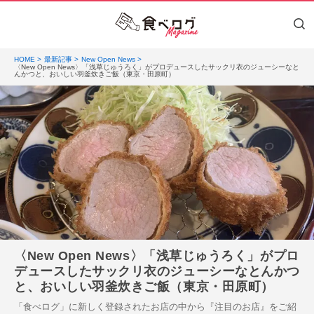
HOME
最新記事
New Open News
〈New Open News〉「浅草じゅうろく」がプロデュースしたサックリ衣のジューシーなと
んかつと、おいしい羽釜炊きご飯（東京・田原町）
〈New Open News〉「浅草じゅうろく」がプロ
デュースしたサックリ衣のジューシーなとんかつ
と、おいしい羽釜炊きご飯（東京・田原町）
「食べログ」に新しく登録されたお店の中から『注目のお店』をご紹