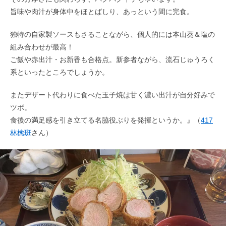
旨味や肉汁が身体中をほとばしり、あっという間に完食。
独特の自家製ソースもさることながら、個人的には本山葵＆塩の
組み合わせが最高！
ご飯や赤出汁・お新香も合格点。新参者ながら、流石じゅうろく
系といったところでしょうか。
またデザート代わりに食べた玉子焼は甘く濃い出汁が自分好みで
ツボ。
食後の満足感を引き立てる名脇役ぶりを発揮というか。』（
417
林檎班
さん）