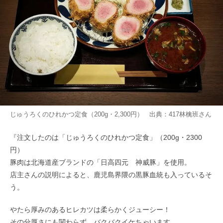
じゅうろくのひれかつ定食（200g・2,300円） 出典：
417林檎班
さん
『注文したのは「じゅうろくのひれかつ定食」（200g・2300
円）
豚肉は北海道産ブランドの「日高四元 神威豚」を使用。
店主さんの説明によると、鹿児島界隈の黒豚血統も入っているそ
う。
やたら厚みのあるヒレカツは柔らかくジューシー！
その分厚さにも関わらず、バクバクイケちゃいます。