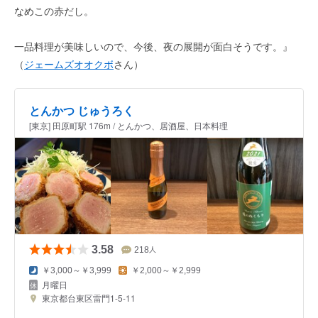
なめこの赤だし。
一品料理が美味しいので、今後、夜の展開が面白そうです。』
（
ジェームズオオクボ
さん）
とんかつ じゅうろく
[東京] 田原町駅 176m / とんかつ、居酒屋、日本料理
3.58
218
人
￥3,000～￥3,999
￥2,000～￥2,999
月曜日
東京都台東区雷門1-5-11