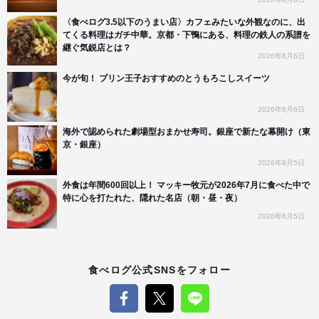
〈食べログ3.5以下のうまい店〉カフェみたいな外観なのに、出
てくる料理はガチ中華。京都・下鴨にある、料理の鉄人の系譜を
継ぐ気鋭店とは？
2026年8月6日
今が旬！ プリン王子おすすめのとうもろこしスイーツ
2026年8月6日
海外で認められた劇場型おまかせ寿司。銀座で新たな幕開け（東
京・銀座）
2026年8月5日
外食は年間600回以上！ マッキー牧元が2026年7月に食べた中で
特に心を打たれた、隠れた名店（朝・昼・夜）
2026年8月5日
食べログ公式SNSをフォロー