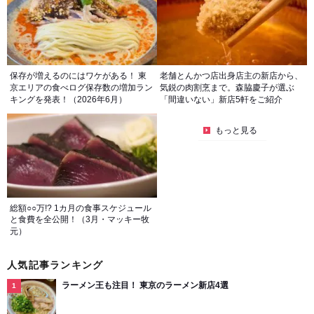
保存が増えるのにはワケがある！ 東
老舗とんかつ店出身店主の新店から、
京エリアの食べログ保存数の増加ラン
気鋭の肉割烹まで。森脇慶子が選ぶ
キングを発表！（2026年6月）
「間違いない」新店5軒をご紹介
もっと見る
総額○○万!? 1カ月の食事スケジュール
と食費を全公開！（3月・マッキー牧
元）
人気記事ランキング
ラーメン王も注目！ 東京のラーメン新店4選