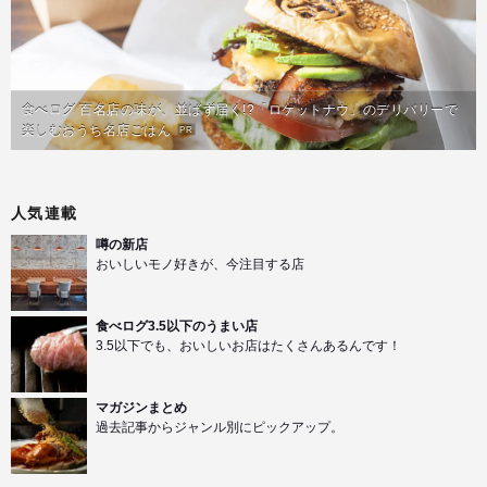
食べログ 百名店の味が、並ばず届く!?「ロケットナウ」のデリバリーで
楽しむおうち名店ごはん
PR
人気連載
噂の新店
おいしいモノ好きが、今注目する店
食べログ3.5以下のうまい店
3.5以下でも、おいしいお店はたくさんあるんです！
マガジンまとめ
過去記事からジャンル別にピックアップ。