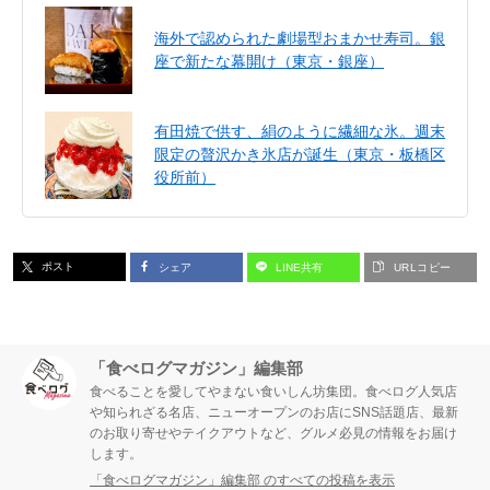
海外で認められた劇場型おまかせ寿司。銀
座で新たな幕開け（東京・銀座）
有田焼で供す、絹のように繊細な氷。週末
限定の贅沢かき氷店が誕生（東京・板橋区
役所前）
ポスト
シェア
LINE共有
URLコピー
「食べログマガジン」編集部
食べることを愛してやまない食いしん坊集団。食べログ人気店
や知られざる名店、ニューオープンのお店にSNS話題店、最新
のお取り寄せやテイクアウトなど、グルメ必見の情報をお届け
します。
「食べログマガジン」編集部 のすべての投稿を表示