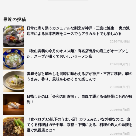
最近の投稿
日常に寄り添うカジュアルな割烹が神戸・三宮に誕生！ 実力派
店主による日本料理をコースでもアラカルトでも楽しめる
2026年8月8日
〈秋山具義の今月のオスス麺〉有名店出身の店主がオープンし
た、スープが濃くておいしいラーメン店
2026年8月7日
真鯛そばと鯛めしを同時に味わえる店が神戸・三宮に移転。鯛の
うまみ、香り、風味を心ゆくまで楽しんで
2026年8月7日
目指したのは「令和の町寿司」。自腹で通える価格帯に予約が殺
到！
2026年8月6日
〈食べログ3.5以下のうまい店〉カフェみたいな外観なのに、出
てくる料理はガチ中華。京都・下鴨にある、料理の鉄人の系譜を
継ぐ気鋭店とは？
2026年8月6日