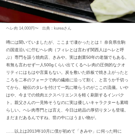
ヘレ肉 14,000円〜 出典：
kurea
さん
噂には聞いていましたが、ここまで凄かったとは！ 奈良県生駒
の国道沿いに佇むヘレ肉（フィレとは言わず関西人はヘレと呼
ぶ）専門を謳う焼肉店、きみや。実は創業50年の老舗でもある。
有無も言わせず一人500gくらい出てくるヘレ肉の圧倒的なクオ
リティにはもはや言葉もない。炭を敷いた鉄板で焼き上がったと
ころを二本のフォークで肉の繊維に沿って割く、と言うか千切っ
てから、秘伝のタレを付けて一気に喰らうのがここの流儀。いや
はや、今までの焼肉エクスペリエンスを軽く刷新するインパク
ト。親父さんの一見怖そうなのに実は優しいキャラクターも素晴
らしい。ヘレ肉専門とは言え、今日は絶品の厚切りタンも登場。
まだまだあるんですね、世の中にはうまい物が。
……以上は2013年10月に僕が初めて「きみや」に伺った時に