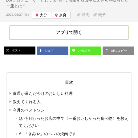
DJ/プロデューサーとして国内外で活躍する田中知之さんを唸らせた
一皿とは？
投稿日:
焼肉
餃子
2022/05/27 (金)
大分
奈良
アプリで開く
ポスト
シェア
LINE共有
URLコピー
目次
食通が選んだ今月のおいしい料理
教えてくれる人
今月のベストワン
Q. 今月行ったお店の中で〈一番おいしかった食べ物〉を教え
てください
A. 「きみや」のヘレの焼肉です