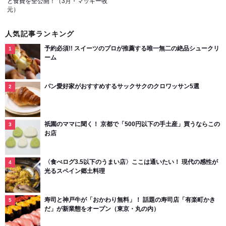
と食費を全公開！（3月・マッキー牧
元）
人気記事ランキング
予約必須!! スイーツのプロが推薦する唯一無二の絶品シュークリ
ーム
パン愛好家がおすすめするサックサクのクロワッサン5選
祇園のママに聞く！ 京都で「500円以下の手土産」買うならこの
お店
〈食べログ3.5以下のうまい店〉ここは通いたい！ 現代の感性が
光るスペイン郷土料理
寿司と神戸牛が「おかわり無料」！ 話題の寿司店「有楽町かき
だ」が新業態をオープン（東京・丸の内）