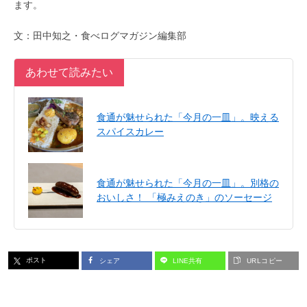
ます。
文：田中知之・食べログマガジン編集部
あわせて読みたい
食通が魅せられた「今月の一皿」。映える
スパイスカレー
食通が魅せられた「今月の一皿」。別格の
おいしさ！ 「極みえのき」のソーセージ
ポスト
シェア
LINE共有
URLコピー