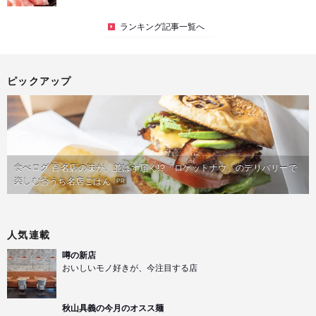
ランキング記事一覧へ
ピックアップ
食べログ 百名店の味が、並ばず届く!?「ロケットナウ」のデリバリーで
楽しむおうち名店ごはん
PR
人気連載
噂の新店
おいしいモノ好きが、今注目する店
秋山具義の今月のオスス麺