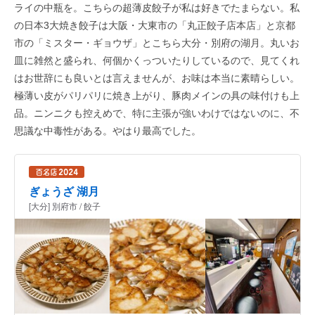
ライの中瓶を。こちらの超薄皮餃子が私は好きでたまらない。私
の日本3大焼き餃子は大阪・大東市の「丸正餃子店本店」と京都
市の「ミスター・ギョウザ」とこちら大分・別府の湖月。丸いお
皿に雑然と盛られ、何個かくっついたりしているので、見てくれ
はお世辞にも良いとは言えませんが、お味は本当に素晴らしい。
極薄い皮がパリパリに焼き上がり、豚肉メインの具の味付けも上
品。ニンニクも控えめで、特に主張が強いわけではないのに、不
思議な中毒性がある。やはり最高でした。
ぎょうざ 湖月
[大分] 別府市 / 餃子