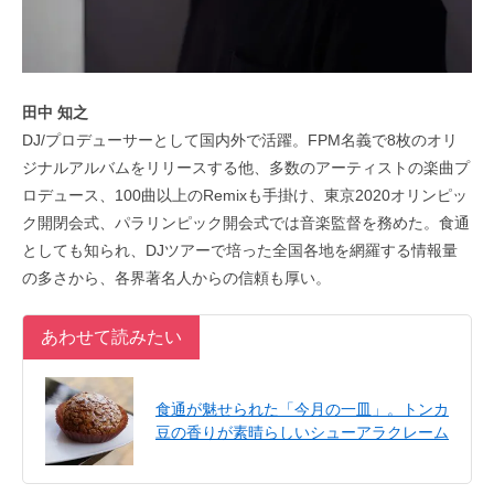
田中 知之
DJ/プロデューサーとして国内外で活躍。FPM名義で8枚のオリ
ジナルアルバムをリリースする他、多数のアーティストの楽曲プ
ロデュース、100曲以上のRemixも手掛け、東京2020オリンピッ
ク開閉会式、パラリンピック開会式では音楽監督を務めた。食通
としても知られ、DJツアーで培った全国各地を網羅する情報量
の多さから、各界著名人からの信頼も厚い。
あわせて読みたい
食通が魅せられた「今月の一皿」。トンカ
豆の香りが素晴らしいシューアラクレーム