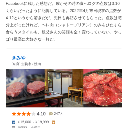
Facebookに残した感想だ。確かその時の食べログの点数は3.10
くらいだったように記憶している。2022年4月末日現在の点数が
4.12というから驚きだが、先日も再訪させてもらった。点数は随
分上がったけれど、ヘレ肉（シャトーブリアン）のみをひたすら
食らうスタイルも、親父さんの笑顔も全く変わっていない。やっ
ぱり最高に大好きな一軒だ。
きみや
[奈良] 生駒市 / 焼肉
4.10
247
人
￥15,000～￥19,999
–
月曜日、火曜日