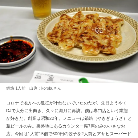
鍋烙 1人前 出典：
korobu
さん
コロナで地方への遠征が叶わないでいたのだが、先日ようやく
DJで大分に出向き、久々に湖月に再訪。僕は専門店という業態
が好きだ。創業は昭和22年。メニューは鍋烙（やきぎょうざ）と
瓶ビールのみ。裏路地にあるカウンター席7席のみの小さなお
店。今回は1人前15個で600円の餃子を2人前とアサヒスーパード