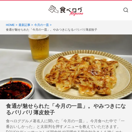
HOME
最新記事
今月の一皿
食通が魅せられた「今月の一皿」。やみつきになるパリパリ薄皮餃子
食通が魅せられた「今月の一皿」。やみつきにな
るパリパリ薄皮餃子
食べロググルメ著名人に聞いた「今月の一皿」。今月食べた中で「一
番おいしかった」と太鼓判を押すメニューを教えていただきます。