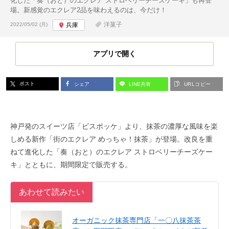
化した「奏（おと）のエクレア ストロベリーチーズケーキ」も再登
場。新感覚のエクレア2品を味わえるのは、今だけ！
投稿日:
洋菓子
2022/05/02 (月)
兵庫
アプリで開く
ポスト
シェア
LINE共有
URLコピー
神戸発のスイーツ店「ビスポッケ」より、抹茶の濃厚な風味を楽
しめる新作「街のエクレア めっちゃ！抹茶」が登場。改良を重
ねて進化した「奏（おと）のエクレア ストロベリーチーズケー
キ」とともに、期間限定で販売する。
あわせて読みたい
オーガニック抹茶専門店「一〇八抹茶茶