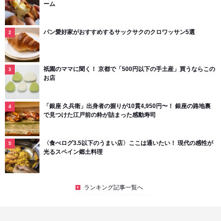
ーム
パン愛好家がおすすめするサックサクのクロワッサン5選
祇園のママに聞く！ 京都で「500円以下の手土産」買うならこの
お店
「銀座 久兵衛」出身者の握りが10貫4,950円〜！ 銀座の路地裏
で見つけた江戸前の粋が詰まった感動寿司
〈食べログ3.5以下のうまい店〉ここは通いたい！ 現代の感性が
光るスペイン郷土料理
ランキング記事一覧へ