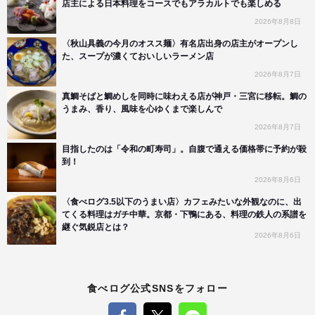
店主による日本料理をコースでもアラカルトでも楽しめる
2026年8月8日
〈秋山具義の今月のオスス麺〉有名店出身の店主がオープンし
た、スープが濃くておいしいラーメン店
2026年8月7日
真鯛そばと鯛めしを同時に味わえる店が神戸・三宮に移転。鯛の
うまみ、香り、風味を心ゆくまで楽しんで
2026年8月7日
目指したのは「令和の町寿司」。自腹で通える価格帯に予約が殺
到！
2026年8月6日
〈食べログ3.5以下のうまい店〉カフェみたいな外観なのに、出
てくる料理はガチ中華。京都・下鴨にある、料理の鉄人の系譜を
継ぐ気鋭店とは？
2026年8月6日
食べログ公式SNSをフォロー