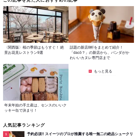
この記事を見た人におすすめの記事
〈関西版〉桜の季節はもうすぐ！ 絶
話題の新店8軒をまとめて紹介！
景お花見レストラン9選
「dacō？」の新店から、パンダがか
わいいカヌレ専門店まで
もっと見る
年末年始の手土産は、センスのいいク
ッキー缶で決まり！
人気記事ランキング
予約必須!! スイーツのプロが推薦する唯一無二の絶品シュークリ