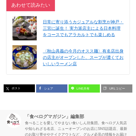
あわせて読みたい
日常に寄り添うカジュアルな割烹が神戸・
三宮に誕生！ 実力派店主による日本料理
をコースでもアラカルトでも楽しめる
〈秋山具義の今月のオスス麺〉有名店出身
の店主がオープンした、スープが濃くてお
いしいラーメン店
ポスト
シェア
LINE共有
URLコピー
「食べログマガジン」編集部
食べることを愛してやまない食いしん坊集団。食べログ人気店
や知られざる名店、ニューオープンのお店にSNS話題店、最新
のお取り寄せやテイクアウトなど、グルメ必見の情報をお届け