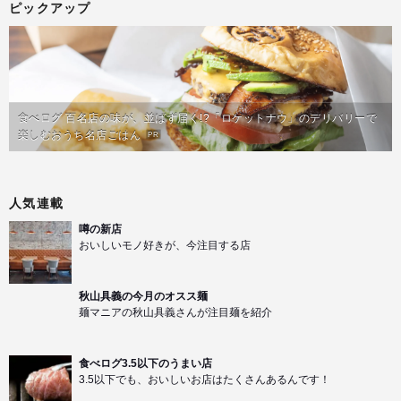
ピックアップ
食べログ 百名店の味が、並ばず届く!?「ロケットナウ」のデリバリーで
楽しむおうち名店ごはん
PR
人気連載
噂の新店
おいしいモノ好きが、今注目する店
秋山具義の今月のオスス麺
麺マニアの秋山具義さんが注目麺を紹介
食べログ3.5以下のうまい店
3.5以下でも、おいしいお店はたくさんあるんです！