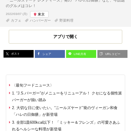
「ニールズヤード レメディーズ」発の「ハレの日御膳」など、今話題
のグルメはコレ！
投稿日:
2022/03/07 (月)
東京
カフェ
ハンバーガー
野菜料理
アプリで開く
ポスト
シェア
LINE共有
URLコピー
〈最旬フードニュース〉
1. “J.S.バーガー”がメニューをリニューアル！ クセになる個性派
バーガーが揃い踏み
2. 大切な日に使いたい。“ニールズヤード”発のヴィーガン和食
「ハレの日御膳」が新登場
3. 全部1皿600kcal以下！ 「ミッキー＆フレンズ」の可愛さあふ
れるヘルシーな料理が新登場