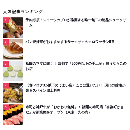
人気記事ランキング
予約必須!! スイーツのプロが推薦する唯一無二の絶品シュークリ
ーム
パン愛好家がおすすめするサックサクのクロワッサン5選
祇園のママに聞く！ 京都で「500円以下の手土産」買うならこの
お店
〈食べログ3.5以下のうまい店〉ここは通いたい！ 現代の感性が
光るスペイン郷土料理
寿司と神戸牛が「おかわり無料」！ 話題の寿司店「有楽町かき
だ」が新業態をオープン（東京・丸の内）