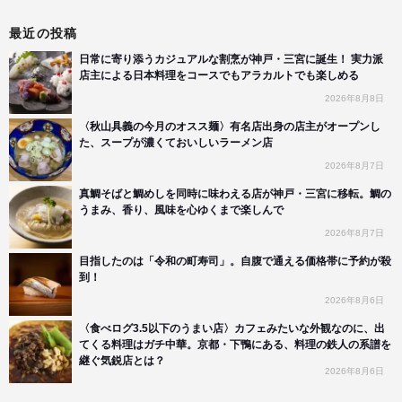
最近の投稿
日常に寄り添うカジュアルな割烹が神戸・三宮に誕生！ 実力派
店主による日本料理をコースでもアラカルトでも楽しめる
2026年8月8日
〈秋山具義の今月のオスス麺〉有名店出身の店主がオープンし
た、スープが濃くておいしいラーメン店
2026年8月7日
真鯛そばと鯛めしを同時に味わえる店が神戸・三宮に移転。鯛の
うまみ、香り、風味を心ゆくまで楽しんで
2026年8月7日
目指したのは「令和の町寿司」。自腹で通える価格帯に予約が殺
到！
2026年8月6日
〈食べログ3.5以下のうまい店〉カフェみたいな外観なのに、出
てくる料理はガチ中華。京都・下鴨にある、料理の鉄人の系譜を
継ぐ気鋭店とは？
2026年8月6日