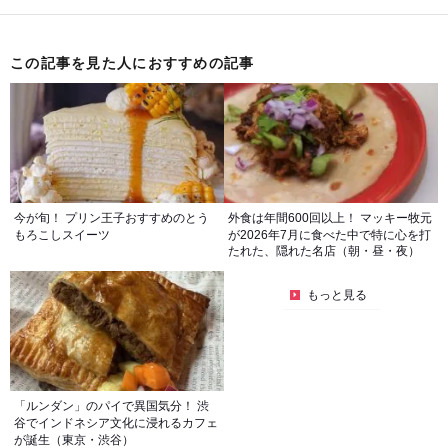
この記事を見た人におすすめの記事
今が旬！ プリン王子おすすめのとう
外食は年間600回以上！ マッキー牧元
もろこしスイーツ
が2026年7月に食べた中で特に心を打
たれた、隠れた名店（朝・昼・夜）
もっと見る
「ルンダン」のパイで異国気分！ 渋
谷でインドネシア文化に浸れるカフェ
が誕生（東京・渋谷）