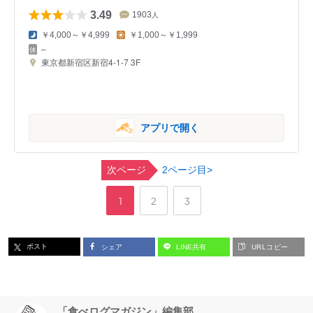
3.49
1903
人
￥4,000～￥4,999
￥1,000～￥1,999
–
東京都新宿区新宿4-1-7 3F
アプリで開く
次ページ
2ページ目>
,
,
ペ
ペ
ペ
1
2
3
ー
ー
ー
ポスト
シェア
LINE共有
URLコピー
ジ
ジ
ジ
「食べログマガジン」編集部