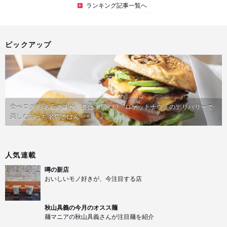
ランキング記事一覧へ
ピックアップ
食べログ 百名店の味が、並ばず届く!?「ロケットナウ」のデリバリーで
楽しむおうち名店ごはん
PR
人気連載
噂の新店
おいしいモノ好きが、今注目する店
秋山具義の今月のオスス麺
麺マニアの秋山具義さんが注目麺を紹介