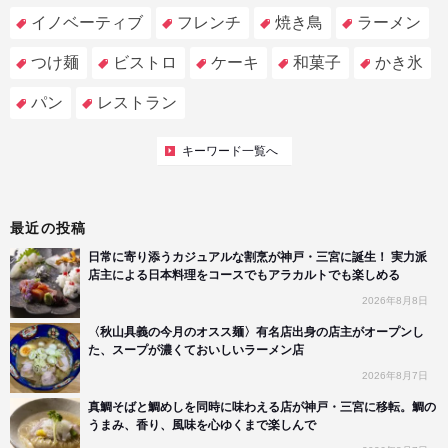
イノベーティブ
フレンチ
焼き鳥
ラーメン
つけ麺
ビストロ
ケーキ
和菓子
かき氷
パン
レストラン
キーワード一覧へ
最近の投稿
日常に寄り添うカジュアルな割烹が神戸・三宮に誕生！ 実力派
店主による日本料理をコースでもアラカルトでも楽しめる
2026年8月8日
〈秋山具義の今月のオスス麺〉有名店出身の店主がオープンし
た、スープが濃くておいしいラーメン店
2026年8月7日
真鯛そばと鯛めしを同時に味わえる店が神戸・三宮に移転。鯛の
うまみ、香り、風味を心ゆくまで楽しんで