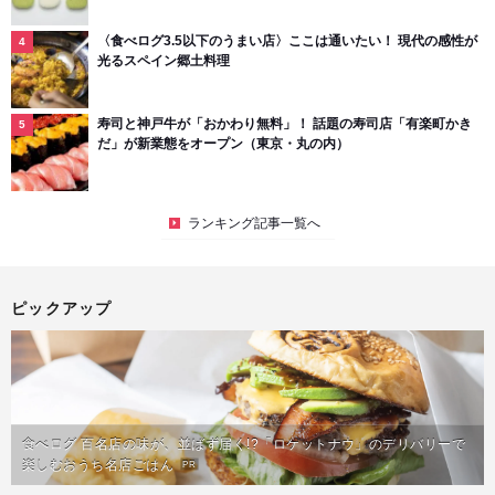
〈食べログ3.5以下のうまい店〉ここは通いたい！ 現代の感性が
光るスペイン郷土料理
寿司と神戸牛が「おかわり無料」！ 話題の寿司店「有楽町かき
だ」が新業態をオープン（東京・丸の内）
ランキング記事一覧へ
ピックアップ
食べログ 百名店の味が、並ばず届く!?「ロケットナウ」のデリバリーで
楽しむおうち名店ごはん
PR