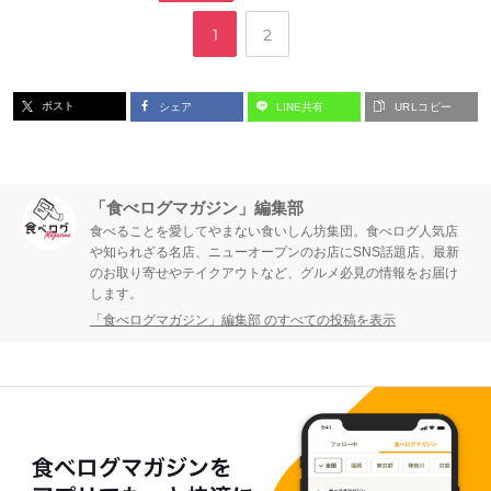
,
ペ
ペ
1
2
ー
ー
ポスト
シェア
LINE共有
URLコピー
ジ
ジ
「食べログマガジン」編集部
食べることを愛してやまない食いしん坊集団。食べログ人気店
や知られざる名店、ニューオープンのお店にSNS話題店、最新
のお取り寄せやテイクアウトなど、グルメ必見の情報をお届け
します。
「食べログマガジン」編集部 のすべての投稿を表示