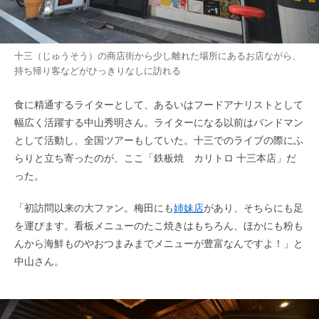
十三（じゅうそう）の商店街から少し離れた場所にあるお店ながら、
持ち帰り客などがひっきりなしに訪れる
食に精通するライターとして、あるいはフードアナリストとして
幅広く活躍する中山秀明さん。ライターになる以前はバンドマン
として活動し、全国ツアーもしていた。十三でのライブの際にふ
らりと立ち寄ったのが、ここ「鉄板焼 カリトロ 十三本店」だ
った。
「初訪問以来の大ファン。梅田にも
姉妹店
があり、そちらにも足
を運びます。看板メニューのたこ焼きはもちろん、ほかにも粉も
んから海鮮ものやおつまみまでメニューが豊富なんですよ！」と
中山さん。