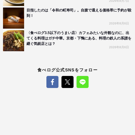
2026年8月7日
目指したのは「令和の町寿司」。自腹で通える価格帯に予約が殺
到！
2026年8月6日
〈食べログ3.5以下のうまい店〉カフェみたいな外観なのに、出
てくる料理はガチ中華。京都・下鴨にある、料理の鉄人の系譜を
継ぐ気鋭店とは？
2026年8月6日
食べログ公式SNSをフォロー