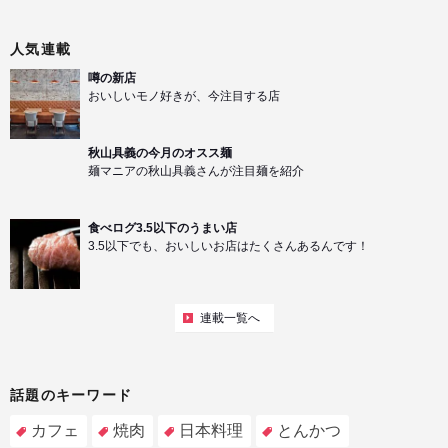
人気連載
噂の新店
おいしいモノ好きが、今注目する店
秋山具義の今月のオスス麺
麺マニアの秋山具義さんが注目麺を紹介
食べログ3.5以下のうまい店
3.5以下でも、おいしいお店はたくさんあるんです！
連載一覧へ
話題のキーワード
カフェ
焼肉
日本料理
とんかつ