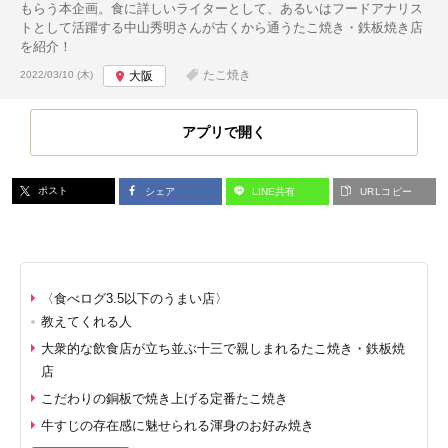
もらう本企画。食に詳しいライターとして、あるいはフードアナリス
トとして活躍する中山秀明さんが古くから通うたこ焼き・鉄板焼き店
を紹介！
投稿日:
たこ焼き
2022/03/10 (木)
大阪
アプリで開く
ポスト
シェア
LINE共有
URLコピー
〈食べログ3.5以下のうまい店〉
教えてくれる人
大衆的な飲食店が立ち並ぶ十三で親しまれるたこ焼き・鉄板焼
店
こだわりの銅板で焼き上げる定番たこ焼き
牛すじの存在感に魅せられる渾身のお好み焼き