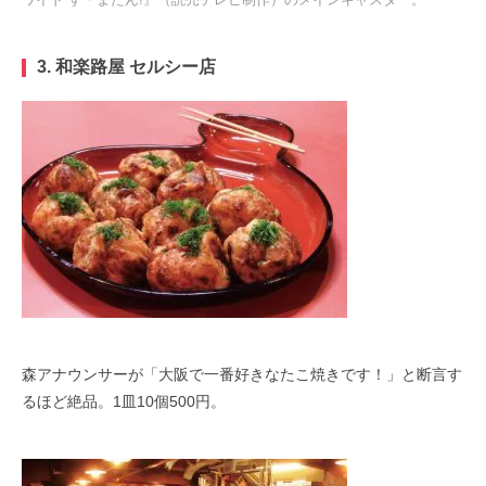
3.
和楽路屋 セルシー店
森アナウンサーが「大阪で一番好きなたこ焼きです！」と断言す
るほど絶品。
1
皿
10
個
500
円。