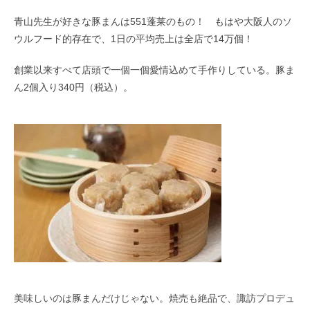
青山先生が好きな豚まんは
551
蓬莱のもの！ もはや大阪人のソ
ウルフード的存在で、
1
日の平均売上は全店で
14
万個！
創業以来すべて店頭で一個一個愛情込めて手作りしている。豚ま
ん
2
個入り
340
円（税込）。
美味しいのは豚まんだけじゃない。焼売も絶品で、諏訪プロデュ