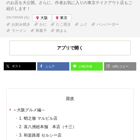
のお店を大公開。さらに、作者お気に入りの東京テイクアウト店もご
紹介します！
投稿日:
2017/05/09 (火)
大阪
東京
お好み焼き
かに
たこ焼き
ふぐ
ハンバーガー
ラーメン
和菓子
肉まん
アプリで開く
ポスト
シェア
LINE共有
URLコピー
目次
～大阪グルメ編～
1. 蛸之徹 マルビル店
2. 喜八洲総本舗 本店（十三）
3. 和楽路屋 セルシー店