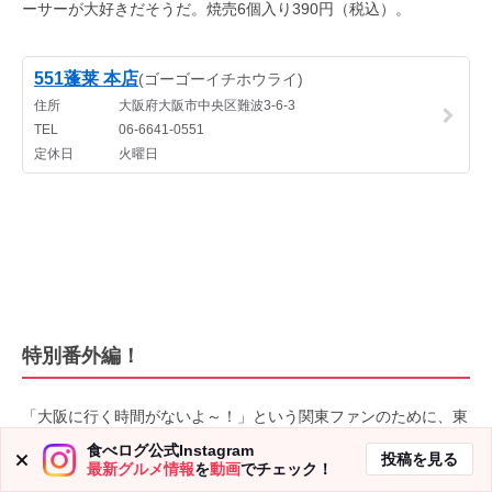
ーサーが大好きだそうだ。焼売
6
個入り
390
円（税込）。
特別番外編！
「大阪に行く時間がないよ～！」という関東ファンのために、東
京で青山先生が大好きなお店も聞いちゃいました！
食べログ公式Instagram
投稿を見る
最新グルメ情報
を
動画
でチェック！