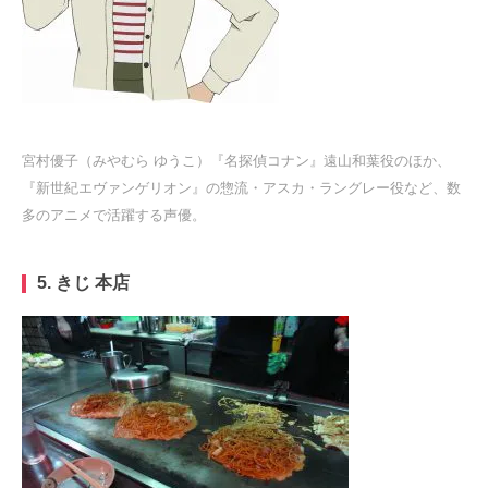
宮村優子（みやむら ゆうこ）『名探偵コナン』遠山和葉役のほか、
『新世紀エヴァンゲリオン』の惣流・アスカ・ラングレー役など、数
多のアニメで活躍する声優。
5.
きじ 本店