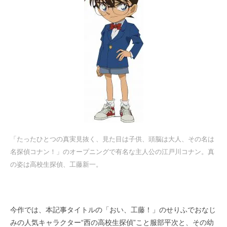
「たったひとつの真実見抜く、見た目は子供、頭脳は大人、その名は
名探偵コナン！」のオープニングで有名な主人公の江戸川コナン。真
の姿は高校生探偵、工藤新一。
今作では、本記事タイトルの「おい、工藤！」のせりふでおなじ
みの人気キャラクター“西の高校生探偵”こと服部平次と、その幼