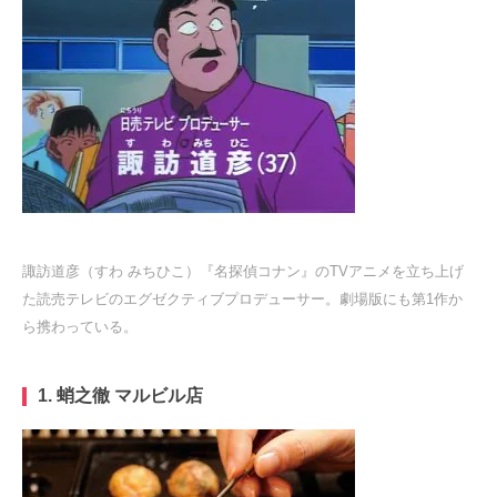
諏訪道彦（すわ みちひこ）『名探偵コナン』のTVアニメを立ち上げ
た読売テレビのエグゼクティブプロデューサー。劇場版にも第1作か
ら携わっている。
1.
蛸之徹 マルビル店