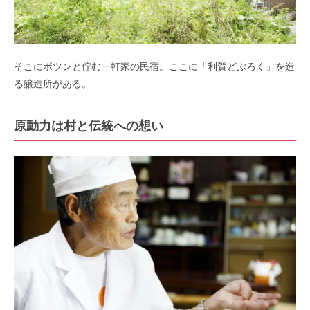
そこにポツンと佇む一軒家の民宿。ここに「利賀どぶろく」を造
る醸造所がある。
原動力は村と伝統への想い