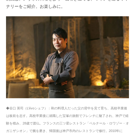
ナリーをご紹介。お楽しみに。
◆谷口 英司（L’évoシェフ）：和の料理人だった父の背中を見て育ち、高校卒業後
は板前を志す。高校卒業後に就職した宝塚の旅館でフレンチに魅了され、神戸で経
験を積み、28歳で渡仏。フランスの三ツ星レストラン「ベルナール・ロワゾー・オ
ガニザシオン」で腕を磨き、帰国後は神戸市内のレストランで修行。2010年に