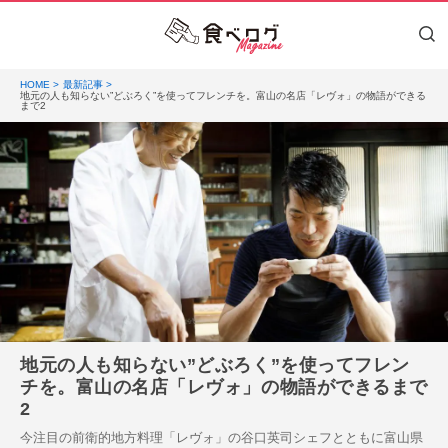
HOME
最新記事
地元の人も知らない”どぶろく”を使ってフレンチを。富山の名店「レヴォ」の物語ができる
まで2
地元の人も知らない”どぶろく”を使ってフレン
チを。富山の名店「レヴォ」の物語ができるまで
2
今注目の前衛的地方料理「レヴォ」の谷口英司シェフとともに富山県