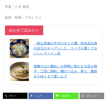
写真：八木 竜馬
取材・執筆：アキレウス
あわせて読みたい
〈秋山具義の今月のオスス麺〉有名店出身
の店主がオープンした、スープが濃くてお
いしいラーメン店
真鯛そばと鯛めしを同時に味わえる店が神
戸・三宮に移転。鯛のうまみ、香り、風味
を心ゆくまで楽しんで
ポスト
シェア
LINE共有
URLコピー