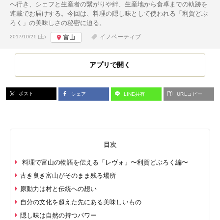
へ行き、シェフと生産者の繋がりや絆、生産地から食卓までの軌跡を
連載でお届けする。今回は、料理の隠し味として使われる「利賀どぶ
ろく」の美味しさの秘密に迫る。
投稿日:
イノベーティブ
2017/10/21 (土)
富山
アプリで開く
ポスト
シェア
LINE共有
URLコピー
目次
料理で富山の物語を伝える「レヴォ」〜利賀どぶろく編〜
古き良き富山がそのまま残る場所
原動力は村と伝統への想い
自分の文化を超えた先にある美味しいもの
隠し味は自然の持つパワー