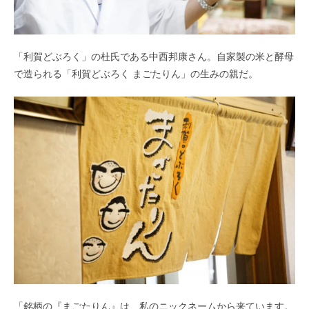
「利賀どぶろく」の杜氏である中西邦康さん。自家製の米と酵母
で造られる「利賀どぶろく まごたりん」の生みの親だ。
「銘柄の『まごたりん』は、私のニックネームから来ています。