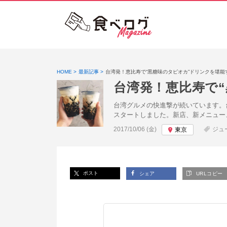
HOME
最新記事
台湾発！恵比寿で“黒糖味のタピオカ”ドリンクを堪能
台湾発！恵比寿で
台湾グルメの快進撃が続いています。台
スタートしました。新店、新メニュー
投稿日:
2017/10/06 (金)
ジュ
東京
ポスト
シェア
URLコピー