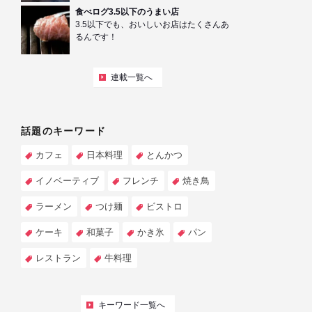
食べログ3.5以下のうまい店
3.5以下でも、おいしいお店はたくさんあ
るんです！
連載一覧へ
話題のキーワード
カフェ
日本料理
とんかつ
イノベーティブ
フレンチ
焼き鳥
ラーメン
つけ麺
ビストロ
ケーキ
和菓子
かき氷
パン
レストラン
牛料理
キーワード一覧へ