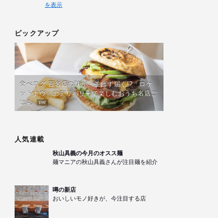
を表示
ピックアップ
食べログ 百名店の味が、並ばず届く!?「ロケ
ットナウ」のデリバリーで楽しむおうち名店ご
はん
PR
人気連載
秋山具義の今月のオスス麺
麺マニアの秋山具義さんが注目麺を紹介
噂の新店
おいしいモノ好きが、今注目する店