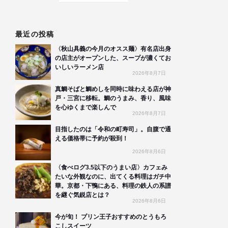
最近の投稿
〈秋山具義の今月のオスス麺〉有名店出身
の店主がオープンした、スープが濃くてお
いしいラーメン店
2026年8月7日
真鯛そばと鯛めしを同時に味わえる店が神
戸・三宮に移転。鯛のうまみ、香り、風味
を心ゆくまで楽しんで
2026年8月7日
目指したのは「令和の町寿司」。自腹で通
える価格帯に予約が殺到！
2026年8月6日
〈食べログ3.5以下のうまい店〉カフェみ
たいな外観なのに、出てくる料理はガチ中
華。京都・下鴨にある、料理の鉄人の系譜
を継ぐ気鋭店とは？
2026年8月6日
今が旬！ プリン王子おすすめのとうもろ
こしスイーツ