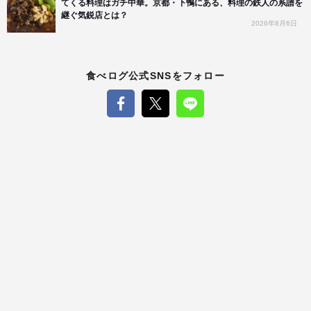
てくる料理はガチ中華。京都・下鴨にある、料理の鉄人の系譜を
継ぐ気鋭店とは？
2026年8月6日
食べログ公式SNSをフォロー