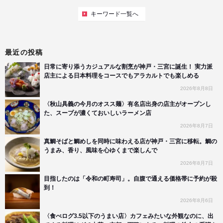
キーワード一覧へ
最近の投稿
日常に寄り添うカジュアルな割烹が神戸・三宮に誕生！ 実力派
店主による日本料理をコースでもアラカルトでも楽しめる
2026年8月8日
〈秋山具義の今月のオスス麺〉有名店出身の店主がオープンし
た、スープが濃くておいしいラーメン店
2026年8月7日
真鯛そばと鯛めしを同時に味わえる店が神戸・三宮に移転。鯛の
うまみ、香り、風味を心ゆくまで楽しんで
2026年8月7日
目指したのは「令和の町寿司」。自腹で通える価格帯に予約が殺
到！
2026年8月6日
〈食べログ3.5以下のうまい店〉カフェみたいな外観なのに、出