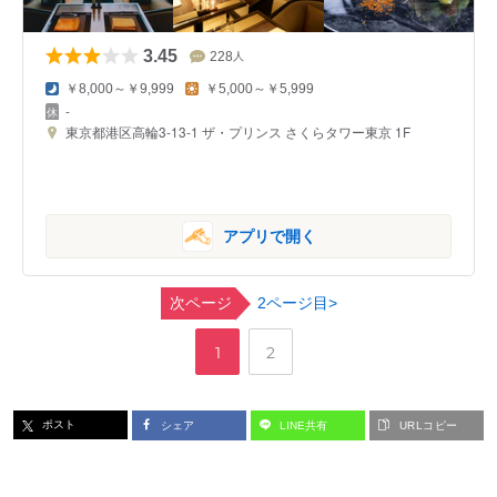
3.45
228
人
￥8,000～￥9,999
￥5,000～￥5,999
-
東京都港区高輪3-13-1 ザ・プリンス さくらタワー東京 1F
アプリで開く
次ページ
2ページ目>
,
ペ
ペ
1
2
ー
ー
ポスト
シェア
LINE共有
URLコピー
ジ
ジ