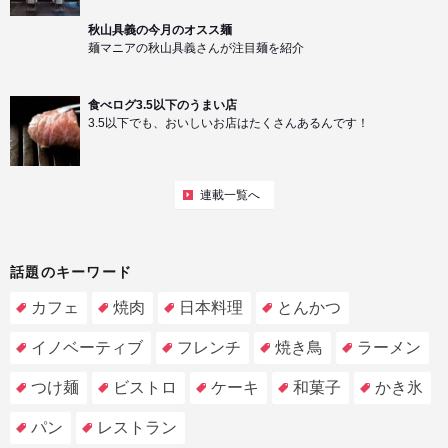
秋山具義の今月のオスス麺
麺マニアの秋山具義さんが注目麺を紹介
食べログ3.5以下のうまい店
3.5以下でも、おいしいお店はたくさんあるんです！
連載一覧へ
話題のキーワード
カフェ
焼肉
日本料理
とんかつ
イノベーティブ
フレンチ
焼き鳥
ラーメン
つけ麺
ビストロ
ケーキ
和菓子
かき氷
パン
レストラン