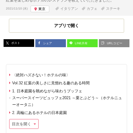
紅葉を楽しめるホテルのレストランを教えていただきました。
投稿日:
イタリアン
カフェ
ステーキ
2021/11/10 (水)
東京
アプリで開く
ポスト
シェア
LINE共有
URLコピー
〈絶対ハズさない！ホテルの味〉
Vol.32 紅葉の美しさに見惚れる趣のある時間
1. 日本庭園を眺めながら味わうブッフェ
スーパースイーツビュッフェ2021 ～栗とぶどう～（ホテルニュ
ーオータニ）
2. 高輪にあるホテルの日本庭園
目次を開く