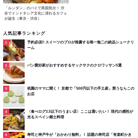
「ルンダン」のパイで異国気分！ 渋
谷でインドネシア文化に浸れるカフェ
が誕生（東京・渋谷）
人気記事ランキング
予約必須!! スイーツのプロが推薦する唯一無二の絶品シュークリ
ーム
パン愛好家がおすすめするサックサクのクロワッサン5選
祇園のママに聞く！ 京都で「500円以下の手土産」買うならこの
お店
〈食べログ3.5以下のうまい店〉ここは通いたい！ 現代の感性が
光るスペイン郷土料理
寿司と神戸牛が「おかわり無料」！ 話題の寿司店「有楽町かき