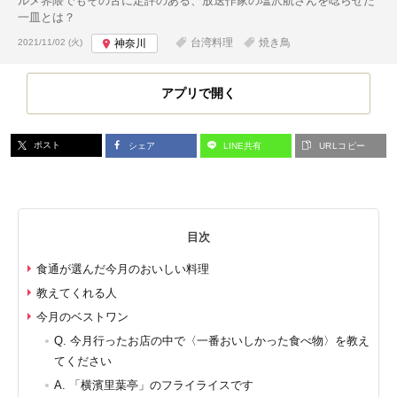
ルメ界隈でもその舌に定評のある、放送作家の塩沢航さんを唸らせた
一皿とは？
投稿日:
台湾料理
焼き鳥
2021/11/02 (火)
神奈川
アプリで開く
ポスト
シェア
LINE共有
URLコピー
目次
食通が選んだ今月のおいしい料理
教えてくれる人
今月のベストワン
Q. 今月行ったお店の中で〈一番おいしかった食べ物〉を教え
てください
A. 「横濱里葉亭」のフライライスです