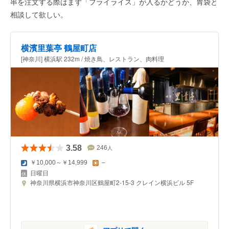
串を注文する際はまず「フライライス」が入るかどうか、胃袋と
相談して欲しい。
横濱里葉亭 鶴屋町店
[神奈川] 横浜駅 232m / 焼き鳥、レストラン、肉料理
3.58
246
人
￥10,000～￥14,999
–
日曜日
神奈川県横浜市神奈川区鶴屋町2-15-3 クレイン横浜ビル 5F