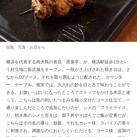
焼鳥 写真：お店から
横浜を代表する焼き鳥の名店「里葉亭」が、横浜駅徒歩1分とい
う好立地に新店舗をオープン。一段かさ上げされた焼き台は、さ
ながらDJブース。それを取り囲むように配された、カウンタ
ー、テーブル、個室では、火入れの妙を目と舌で味わうことがで
きる。お腹いっぱいになったところでストップをかける本店と違
って、こちらは気の利いたつまみを織り交ぜたコース仕立て。一
通り楽しんだところで追加したいのが、シメの「フライライス」
だ。焼き鳥のシメと言えば、親子丼やそぼろごご飯が定番だが、
こちらはその名の通り、炒飯。それもカレー味。スパイスの香り
に刺激され、満腹なのにおいしくいただける。コース後、追加の