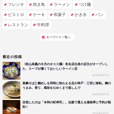
フレンチ
焼き鳥
ラーメン
つけ麺
ビストロ
ケーキ
和菓子
かき氷
パン
レストラン
牛料理
キーワード一覧へ
最近の投稿
〈秋山具義の今月のオスス麺〉有名店出身の店主がオープンし
た、スープが濃くておいしいラーメン店
2026年8月7日
真鯛そばと鯛めしを同時に味わえる店が神戸・三宮に移転。鯛の
うまみ、香り、風味を心ゆくまで楽しんで
2026年8月7日
目指したのは「令和の町寿司」。自腹で通える価格帯に予約が殺
到！
2026年8月6日