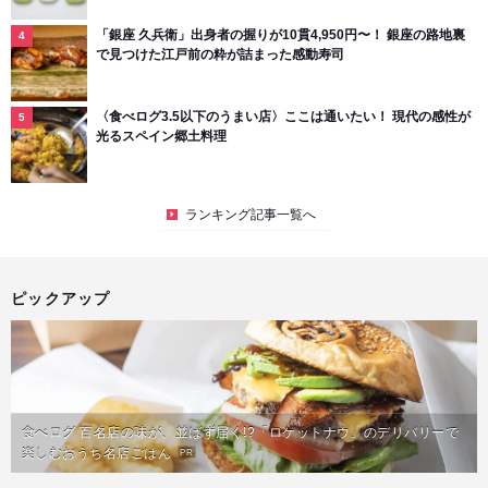
「銀座 久兵衛」出身者の握りが10貫4,950円〜！ 銀座の路地裏
で見つけた江戸前の粋が詰まった感動寿司
〈食べログ3.5以下のうまい店〉ここは通いたい！ 現代の感性が
光るスペイン郷土料理
ランキング記事一覧へ
ピックアップ
食べログ 百名店の味が、並ばず届く!?「ロケットナウ」のデリバリーで
楽しむおうち名店ごはん
PR