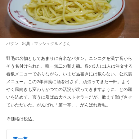
パタン 出典：
マッシュグルメ
さん
野毛の名物としてあまりに有名なパタン。ニンニクを潰す音から
そう名付けられた、唯一無二の和え麺。客の3人に1人は注文する
看板メニューでありながら、いまだ品書きには載らない、公式裏
メニュー。この2年律義に酒を出さず、頑張ってきた一軒。よう
やく風向きも変わりかつての活況が戻ってきますように、との願
いを込めて、言うに及ばぬ大ベストセラーだが、敢えて挙げさせ
ていただいた。がんばれ「第一亭」。がんばれ野毛。
※価格は税込。
第一亭