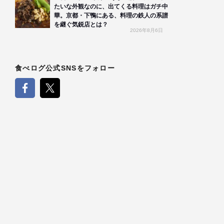
たいな外観なのに、出てくる料理はガチ中
華。京都・下鴨にある、料理の鉄人の系譜
を継ぐ気鋭店とは？
2026年8月6日
食べログ公式SNSをフォロー