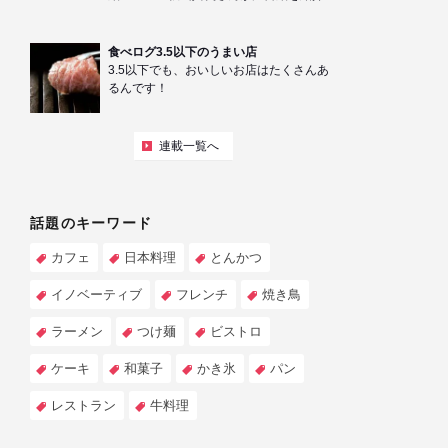
食べログ3.5以下のうまい店
3.5以下でも、おいしいお店はたくさんあ
るんです！
連載一覧へ
話題のキーワード
カフェ
日本料理
とんかつ
イノベーティブ
フレンチ
焼き鳥
ラーメン
つけ麺
ビストロ
ケーキ
和菓子
かき氷
パン
レストラン
牛料理