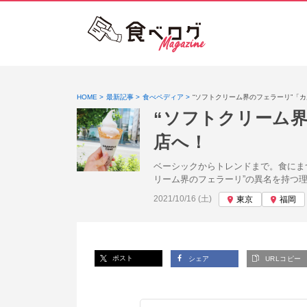
HOME
最新記事
食べペディア
“ソフトクリーム界のフェラーリ”「
“ソフトクリーム
店へ！
ベーシックからトレンドまで。食にま
リーム界のフェラーリ”の異名を持つ
投稿日:
2021/10/16 (土)
東京
福岡
ポスト
シェア
URLコピー