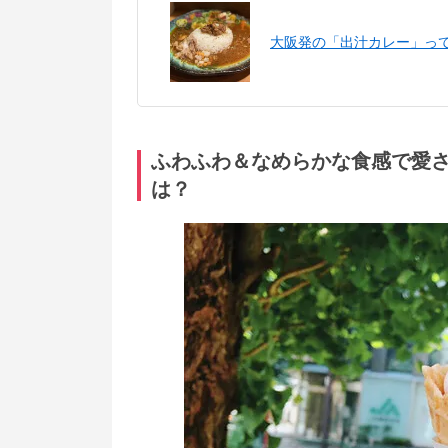
大阪発の「出汁カレー」っ
ふわふわ＆なめらかな食感で愛
は？