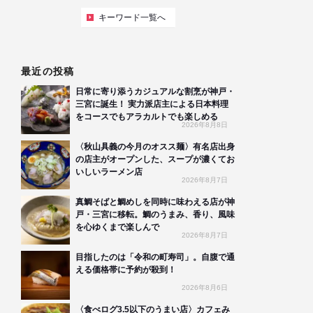
キーワード一覧へ
最近の投稿
日常に寄り添うカジュアルな割烹が神戸・
三宮に誕生！ 実力派店主による日本料理
をコースでもアラカルトでも楽しめる
2026年8月8日
〈秋山具義の今月のオスス麺〉有名店出身
の店主がオープンした、スープが濃くてお
いしいラーメン店
2026年8月7日
真鯛そばと鯛めしを同時に味わえる店が神
戸・三宮に移転。鯛のうまみ、香り、風味
を心ゆくまで楽しんで
2026年8月7日
目指したのは「令和の町寿司」。自腹で通
える価格帯に予約が殺到！
2026年8月6日
〈食べログ3.5以下のうまい店〉カフェみ