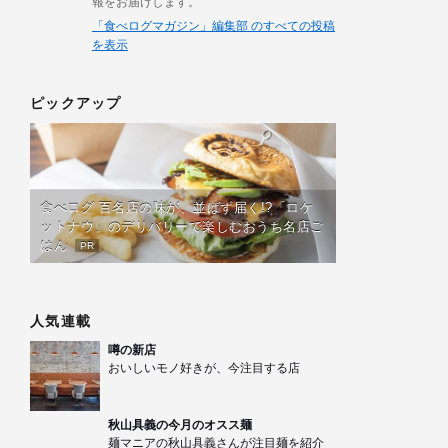
報をお届けします。
「食べログマガジン」編集部 のすべての投稿
を表示
ピックアップ
食べログ 百名店の味が、並ばず届く!?「ロケ
ットナウ」のデリバリーで楽しむおうち名店ご
はん
PR
人気連載
噂の新店
おいしいモノ好きが、今注目する店
秋山具義の今月のオスス麺
麺マニアの秋山具義さんが注目麺を紹介