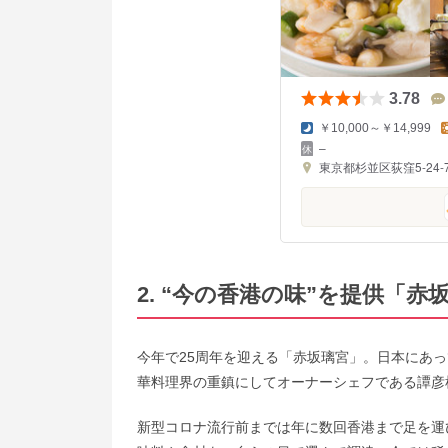
3.78
￥10,000～￥14,999
–
東京都杉並区荻窪5-24-
2. “今の香港の味”を提供「
今年で25周年を迎える「赤坂璃宮」。日本にあ
華料理界の重鎮にしてオーナーシェフである譚彦
新型コロナ流行前までは年に数回香港まで足を運