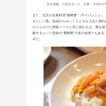
「北京遊膳」の北京ダック 出典：
K-BIGS
また、北京の古典料理“賽螃蟹”（サイパンシェ
きたい一皿。低温からゆっくりと火を入れた卵白
ロリとかけた卵黄ソースと共に味わえば、蟹を使
敵するという意味の“賽螃蟹”の名の由来でもあ
みだ。