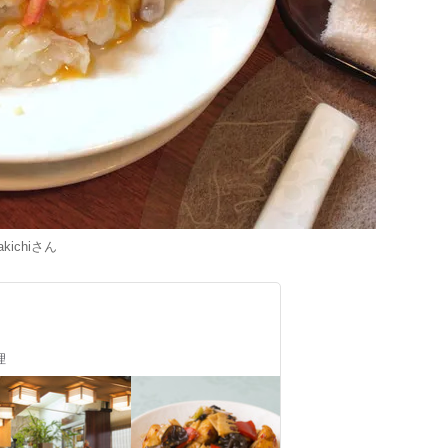
kichi
さん
理