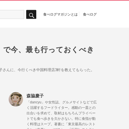
食べログマガジンとは
食べログ
検
索
1」で今、最も行っておくべき
慶子さんに、今行くべき中国料理店3軒を教えてもらった。
森脇慶子
「dancyu」や女性誌、グルメサイトなどで広
く活躍するフードライター。感動の一皿との
出合いを求めて、取材はもちろんプライベー
トでも食べ歩きを欠かさない。特に食指が動
く料理はスープ。著書に「東京最高のレスト