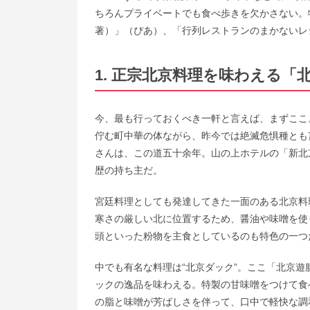
ちろんプライベートでも食べ歩きを欠かさない。
著）」（ぴあ）、「行列レストランのまかないレ
1. 正宗北京料理を味わえる「
今、最も行っておくべき一軒と言えば、まずここ
佇む町中華の体ながら、昨今では絶滅危惧種とも
さんは、この道五十余年。山の上ホテルの「新北
歴の持ち主だ。
宮廷料理としても発達してきた一面のある北京料
寒さの厳しい北に位置するため、醤油や味噌を使
頭といった粉物を主食としているのも特色の一つ
中でも有名な料理は“北京ダック”。ここ「北京
ックの逸品を味わえる。特製の甘味噌をつけて食
の脂と味噌が芳ばしさを伴って、口中で軽快な調