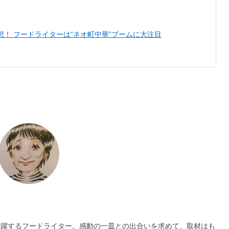
想！ フードライターは“ネオ町中華”ブームに大注目
く活躍するフードライター。感動の一皿との出合いを求めて、取材はも