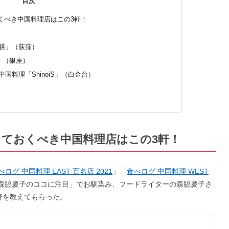
目次
くべき中国料理店はこの3軒！
遊膳」（荻窪）
宮」（銀座）
国料理「ShinoiS」（白金台）
ておくべき中国料理店はこの3軒！
べログ 中国料理 EAST 百名店 2021
」「
食べログ 中国料理 WEST
「森脇慶子のココに注目」でお馴染み、フードライターの森脇慶子さ
軒を教えてもらった。