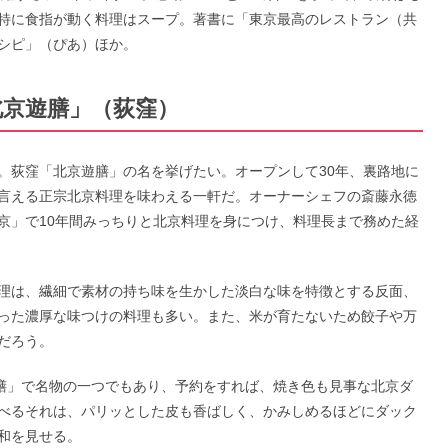
特に食指が動く料理はスープ。著書に「東京最高のレストラン（共
シピ」（ぴあ）ほか。
北京遊膳」（荻窪）
。荻窪「北京遊膳」の名を挙げたい。オープンして30年、裏路地に
言える正宗北京料理を味わえる一軒だ。オーナーシェフの斎藤永徳
京」で10年間みっちりと北京料理を身につけ、料理長まで務めた経
理は、繊細で素材の持ち味を生かした淡白な味を特徴とする反面、
った濃厚な味つけの料理も多い。また、米が育たないため餃子や万
だろう。
遊膳」で名物の一つでもあり、予約をすれば、焼き色も見事な北京ダ
べるそれは、パリッとした皮も香ばしく、かみしめるほどにダック
和を見せる。