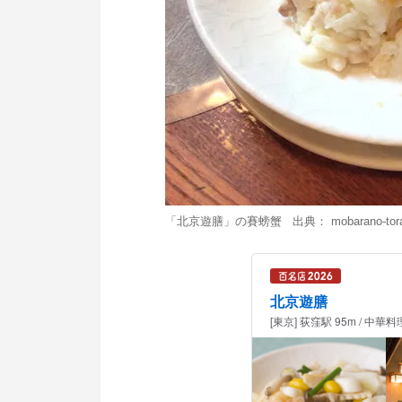
「北京遊膳」の賽螃蟹 出典：
mobarano-tora
北京遊膳
[東京] 荻窪駅 95m / 中華料