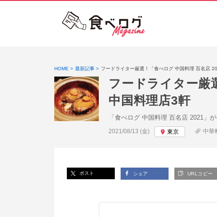
HOME
最新記事
フードライター厳選！「食べログ 中国料理 百名店 2
フードライター厳選
中国料理店3軒
「食べログ 中国料理 百名店 202
投稿日:
2021/08/13 (金)
中華
東京
ポスト
シェア
URLコピー