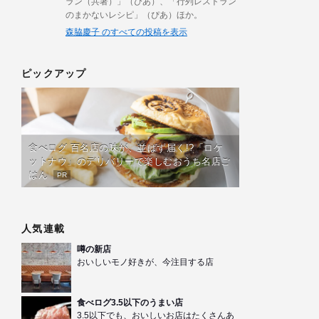
ラン（共著）」（ぴあ）、「行列レストラン
のまかないレシピ」（ぴあ）ほか。
森脇慶子 のすべての投稿を表示
ピックアップ
食べログ 百名店の味が、並ばず届く!?「ロケ
ットナウ」のデリバリーで楽しむおうち名店ご
はん
PR
人気連載
噂の新店
おいしいモノ好きが、今注目する店
食べログ3.5以下のうまい店
3.5以下でも、おいしいお店はたくさんあ