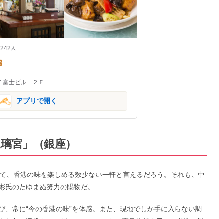
242
人
–
7 富士ビル ２Ｆ
アプリで開く
赤坂璃宮」（銀座）
って、香港の味を楽しめる数少ない一軒と言えるだろう。それも、中
彬氏のたゆまぬ努力の賜物だ。
び、常に“今の香港の味”を体感。また、現地でしか手に入らない調