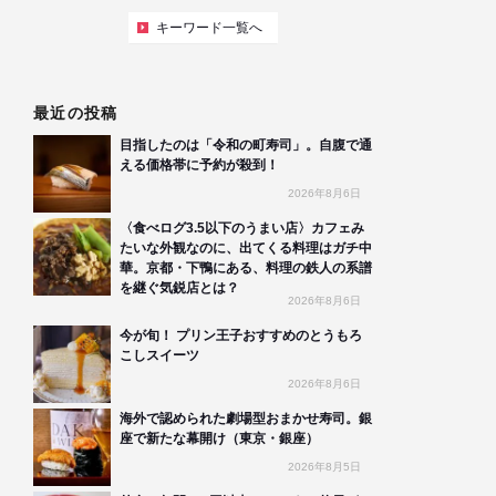
キーワード一覧へ
最近の投稿
目指したのは「令和の町寿司」。自腹で通
える価格帯に予約が殺到！
2026年8月6日
〈食べログ3.5以下のうまい店〉カフェみ
たいな外観なのに、出てくる料理はガチ中
華。京都・下鴨にある、料理の鉄人の系譜
を継ぐ気鋭店とは？
2026年8月6日
今が旬！ プリン王子おすすめのとうもろ
こしスイーツ
2026年8月6日
海外で認められた劇場型おまかせ寿司。銀
座で新たな幕開け（東京・銀座）
2026年8月5日