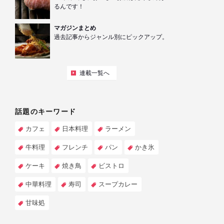
るんです！
マガジンまとめ
過去記事からジャンル別にピックアップ。
連載一覧へ
話題のキーワード
カフェ
日本料理
ラーメン
牛料理
フレンチ
パン
かき氷
ケーキ
焼き鳥
ビストロ
中華料理
寿司
スープカレー
甘味処