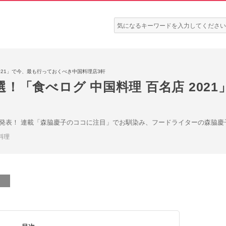
検
索:
021」で今、最も行っておくべき中国料理店3軒
！「食べログ 中国料理 百名店 202
1」が発表！ 連載「森脇慶子のココに注目」でお馴染み、フードライターの森脇
料理