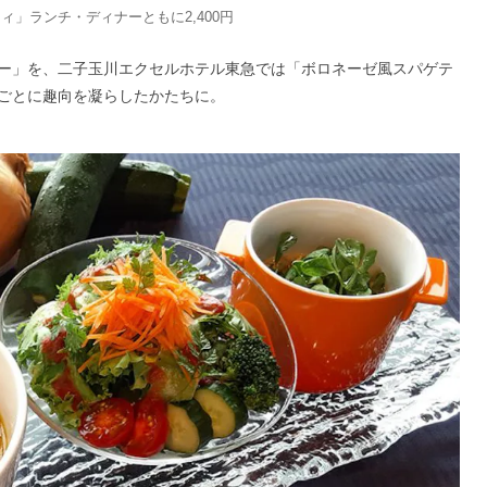
」ランチ・ディナーともに2,400円
ー」を、二子玉川エクセルホテル東急では「ボロネーゼ風スパゲテ
ごとに趣向を凝らしたかたちに。