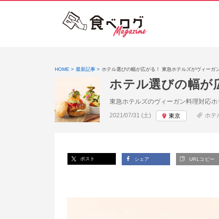
HOME
最新記事
ホテル選びの幅が広がる！ 東急ホテルズがヴィーガ
ホテル選びの幅が
東急ホテルズのヴィーガン料理対応ホ
投稿日:
2021/07/31 (土)
ホテ
東京
ポスト
シェア
URLコピー