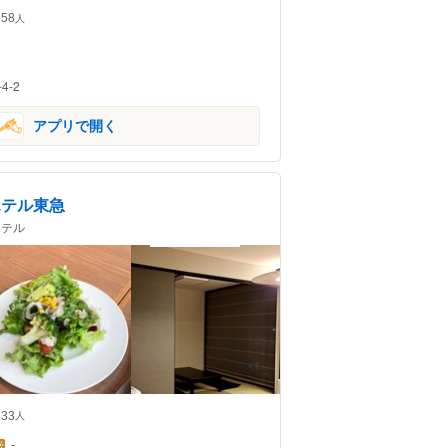
58
人
-2
アプリで開く
ホテル東急
ホテル
33
人
-