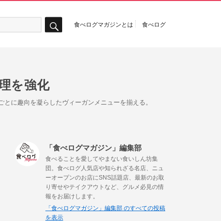
食べログマガジンとは
食べログ
検
索
理を強化
ルごとに趣向を凝らしたヴィーガンメニューを揃える。
「食べログマガジン」編集部
食べることを愛してやまない食いしん坊集
団。食べログ人気店や知られざる名店、ニュ
ーオープンのお店にSNS話題店、最新のお取
り寄せやテイクアウトなど、グルメ必見の情
報をお届けします。
「食べログマガジン」編集部 のすべての投稿
を表示