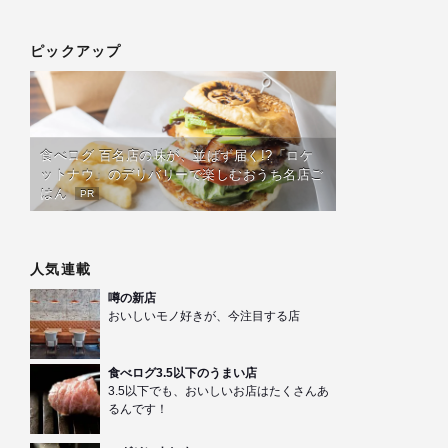
ピックアップ
食べログ 百名店の味が、並ばず届く!?「ロケ
ットナウ」のデリバリーで楽しむおうち名店ご
はん
PR
人気連載
噂の新店
おいしいモノ好きが、今注目する店
食べログ3.5以下のうまい店
3.5以下でも、おいしいお店はたくさんあ
るんです！