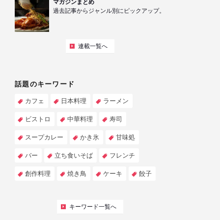
マガジンまとめ
過去記事からジャンル別にピックアップ。
連載一覧へ
話題のキーワード
カフェ
日本料理
ラーメン
ビストロ
中華料理
寿司
スープカレー
かき氷
甘味処
バー
立ち食いそば
フレンチ
創作料理
焼き鳥
ケーキ
餃子
キーワード一覧へ