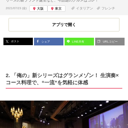
リーズの新ブランド誕生など、今話題のグルメはコレ！
投稿日:
イタリアン
フレンチ
2021/07/23 (金)
大阪
東京
アプリで開く
ポスト
シェア
LINE共有
URLコピー
2. 「俺の」新シリーズはグランメゾン！ 生演奏×
コース料理で、“一流”を気軽に体感