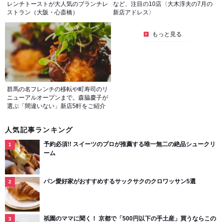
レンチトーストが大人気のブランチレ
など、注目の10店〈大木淳夫の7月の
ストラン（大阪・心斎橋）
新店アドレス〉
もっと見る
群馬の名フレンチの移転や町寿司のリ
ニューアルオープンまで。森脇慶子が
選ぶ「間違いない」新店5軒をご紹介
人気記事ランキング
予約必須!! スイーツのプロが推薦する唯一無二の絶品シュークリ
ーム
パン愛好家がおすすめするサックサクのクロワッサン5選
祇園のママに聞く！ 京都で「500円以下の手土産」買うならこの