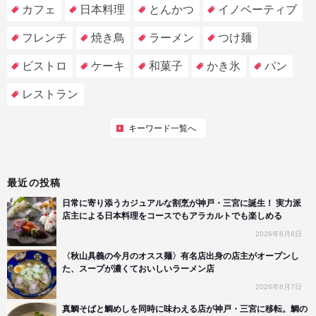
カフェ
日本料理
とんかつ
イノベーティブ
フレンチ
焼き鳥
ラーメン
つけ麺
ビストロ
ケーキ
和菓子
かき氷
パン
レストラン
キーワード一覧へ
最近の投稿
日常に寄り添うカジュアルな割烹が神戸・三宮に誕生！ 実力派
店主による日本料理をコースでもアラカルトでも楽しめる
2026年8月8日
〈秋山具義の今月のオスス麺〉有名店出身の店主がオープンし
た、スープが濃くておいしいラーメン店
2026年8月7日
真鯛そばと鯛めしを同時に味わえる店が神戸・三宮に移転。鯛の