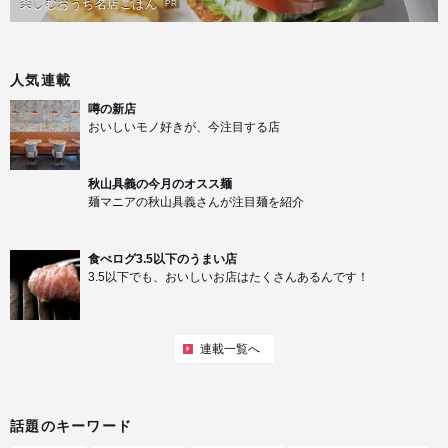
楽しむおうち名店ごはん
PR
人気連載
噂の新店
おいしいモノ好きが、今注目する店
秋山具義の今月のオスス麺
麺マニアの秋山具義さんが注目麺を紹介
食べログ3.5以下のうまい店
3.5以下でも、おいしいお店はたくさんあるんです！
連載一覧へ
話題のキーワード