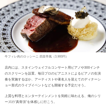
牛フィレ肉のロッシーニ 四皇帝風（3,900円）
店内には、スタインウェイフルコンサート用ピアノや300インチ
のスクリーンを設置。毎日プロのピアニストによるピアノの生演
奏を実施するほか、アーティストや著名人を迎えてのディナーシ
ョー形式のライブイベントなども開催する予定だそう。
上質な料理とエンターテインメントを気軽に味わえる、俺のシリ
ーズの“真骨頂”を体感しに行こう。