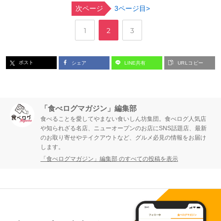
次ページ
3ページ目>
,
,
ペ
ペ
ペ
1
2
3
ー
ー
ー
ポスト
シェア
LINE共有
URLコピー
ジ
ジ
ジ
「食べログマガジン」編集部
食べることを愛してやまない食いしん坊集団。食べログ人気店
や知られざる名店、ニューオープンのお店にSNS話題店、最新
のお取り寄せやテイクアウトなど、グルメ必見の情報をお届け
します。
「食べログマガジン」編集部 のすべての投稿を表示