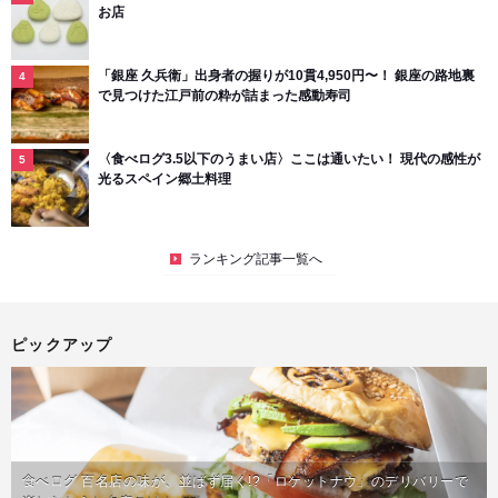
お店
「銀座 久兵衛」出身者の握りが10貫4,950円〜！ 銀座の路地裏
で見つけた江戸前の粋が詰まった感動寿司
〈食べログ3.5以下のうまい店〉ここは通いたい！ 現代の感性が
光るスペイン郷土料理
ランキング記事一覧へ
ピックアップ
食べログ 百名店の味が、並ばず届く!?「ロケットナウ」のデリバリーで