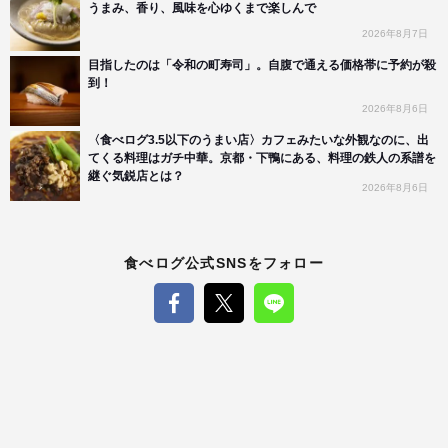
うまみ、香り、風味を心ゆくまで楽しんで
2026年8月7日
目指したのは「令和の町寿司」。自腹で通える価格帯に予約が殺
到！
2026年8月6日
〈食べログ3.5以下のうまい店〉カフェみたいな外観なのに、出
てくる料理はガチ中華。京都・下鴨にある、料理の鉄人の系譜を
継ぐ気鋭店とは？
2026年8月6日
食べログ公式SNSをフォロー