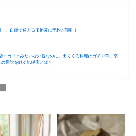
司」。自腹で通える価格帯に予約が殺到！
い店〉カフェみたいな外観なのに、出てくる料理はガチ中華。京
人の系譜を継ぐ気鋭店とは？