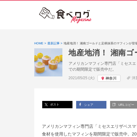
HOME
最新記事
地産地消！ 湘南ゴールドと足柄抹茶のマフィンが登
地産地消！ 湘南
アメリカンマフィン専門店「ミセスエ
での期間限定で販売中だ。
投稿日:
2021/05/25 (火)
洋
神奈川
ポスト
シェア
URLコピー
アメリカンマフィン専門店「ミセスエリザベスマ
食材を使用したマフィンを期間限定で販売中。20