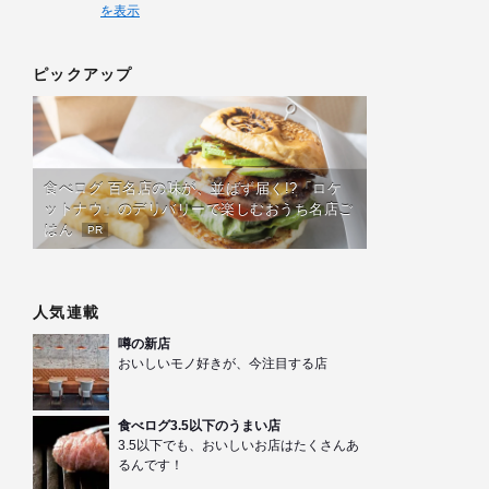
を表示
ピックアップ
食べログ 百名店の味が、並ばず届く!?「ロケ
ットナウ」のデリバリーで楽しむおうち名店ご
はん
PR
人気連載
噂の新店
おいしいモノ好きが、今注目する店
食べログ3.5以下のうまい店
3.5以下でも、おいしいお店はたくさんあ
るんです！