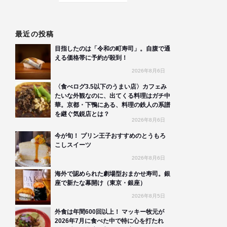
最近の投稿
目指したのは「令和の町寿司」。自腹で通
える価格帯に予約が殺到！
2026年8月6日
〈食べログ3.5以下のうまい店〉カフェみ
たいな外観なのに、出てくる料理はガチ中
華。京都・下鴨にある、料理の鉄人の系譜
を継ぐ気鋭店とは？
2026年8月6日
今が旬！ プリン王子おすすめのとうもろ
こしスイーツ
2026年8月6日
海外で認められた劇場型おまかせ寿司。銀
座で新たな幕開け（東京・銀座）
2026年8月5日
外食は年間600回以上！ マッキー牧元が
2026年7月に食べた中で特に心を打たれ