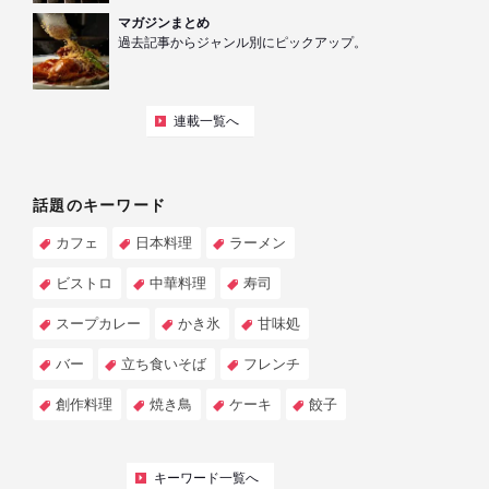
マガジンまとめ
過去記事からジャンル別にピックアップ。
連載一覧へ
話題のキーワード
カフェ
日本料理
ラーメン
ビストロ
中華料理
寿司
スープカレー
かき氷
甘味処
バー
立ち食いそば
フレンチ
創作料理
焼き鳥
ケーキ
餃子
キーワード一覧へ