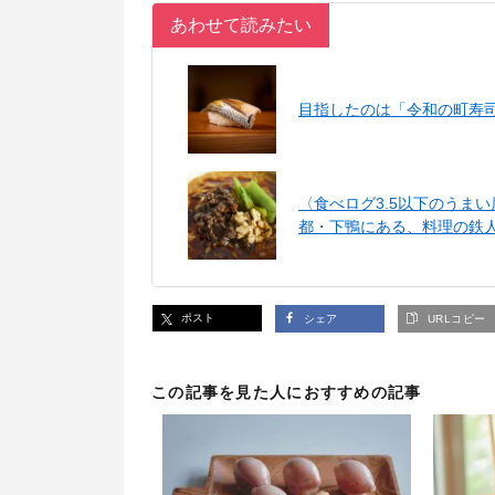
あわせて読みたい
目指したのは「令和の町寿
〈食べログ3.5以下のうま
都・下鴨にある、料理の鉄
ポスト
シェア
URLコピー
この記事を見た人におすすめの記事