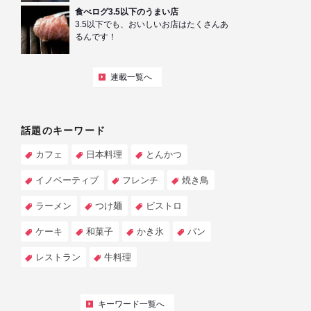
食べログ3.5以下のうまい店
3.5以下でも、おいしいお店はたくさんあ
るんです！
連載一覧へ
話題のキーワード
カフェ
日本料理
とんかつ
イノベーティブ
フレンチ
焼き鳥
ラーメン
つけ麺
ビストロ
ケーキ
和菓子
かき氷
パン
レストラン
牛料理
キーワード一覧へ