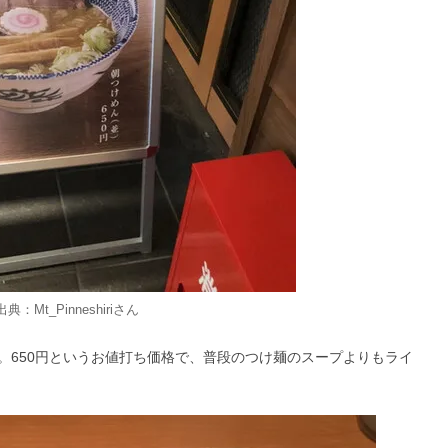
 出典：
Mt_Pinneshiri
さん
。650円というお値打ち価格で、普段のつけ麺のスープよりもライ