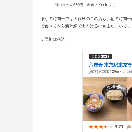
朝つけめん650円 出典：
Kaolu
さん
ほかの時間帯では大行列のこの店も、朝の時間帯
で食べてから新幹線で出かけるのもまたいいでし
※価格は税込
六厘舎 東京駅東京
[東京] 東京駅 120m / つ
3.77