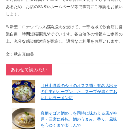
あるため、お店のSNSやホームページ等で事前にご確認をお願い
します。
※新型コロナウイルス感染拡大を受けて、一部地域で飲食店に営
業自粛・時間短縮要請がでています。各自治体の情報をご参照の
上、充分な感染症対策を実施し、適切なご利用をお願いします。
文：秋吉真由美
あわせて読みたい
〈秋山具義の今月のオスス麺〉有名店出身
の店主がオープンした、スープが濃くてお
いしいラーメン店
真鯛そばと鯛めしを同時に味わえる店が神
戸・三宮に移転。鯛のうまみ、香り、風味
を心ゆくまで楽しんで