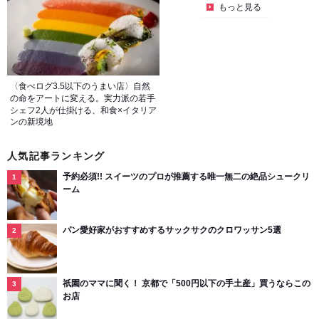
もっと見る
〈食べログ3.5以下のうまい店〉自然
の命をアートに変える。実力派の若手
シェフ2人が仕掛ける、和食×イタリア
ンの新境地
人気記事ランキング
予約必須!! スイーツのプロが推薦する唯一無二の絶品シュークリ
ーム
パン愛好家がおすすめするサックサクのクロワッサン5選
祇園のママに聞く！ 京都で「500円以下の手土産」買うならこの
お店