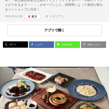
亭」、夜は種類豊富な惣菜がテイクアウトできるバー「今夜のソウザ
イができるまで・・・」がオープンした。時間帯によって表情が変わ
るインショップに注目！
投稿日:
イタリアン
2021/02/19 (金)
東京
アプリで開く
ポスト
シェア
LINE共有
URLコピー