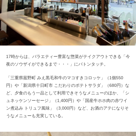
17時からは、バラエティー豊富な惣菜がテイクアウトできる「今
夜のソウザイができるまで・・・」にバトンタッチ。
「三重県菰野町 みえ黒毛和牛のマコすきコロッケ」（1個550
円）や「新潟県十日町市 こだわりのポテトサラダ」（680円）な
ど、夕食のもう一品として利用できそうなメニューのほか、「シ
ュネッケンソーセージ」（1,400円）や「国産牛ホホ肉の赤ワイ
ン煮込み トリュフ風味」（3,000円）など、お酒のアテになりそ
うなメニューも充実している。