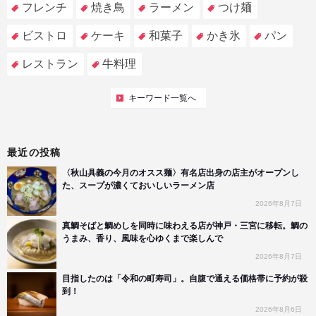
フレンチ
焼き鳥
ラーメン
つけ麺
ビストロ
ケーキ
和菓子
かき氷
パン
レストラン
牛料理
キーワード一覧へ
最近の投稿
〈秋山具義の今月のオスス麺〉有名店出身の店主がオープンし
た、スープが濃くておいしいラーメン店
2026年8月7日
真鯛そばと鯛めしを同時に味わえる店が神戸・三宮に移転。鯛の
うまみ、香り、風味を心ゆくまで楽しんで
2026年8月7日
目指したのは「令和の町寿司」。自腹で通える価格帯に予約が殺
到！
2026年8月6日