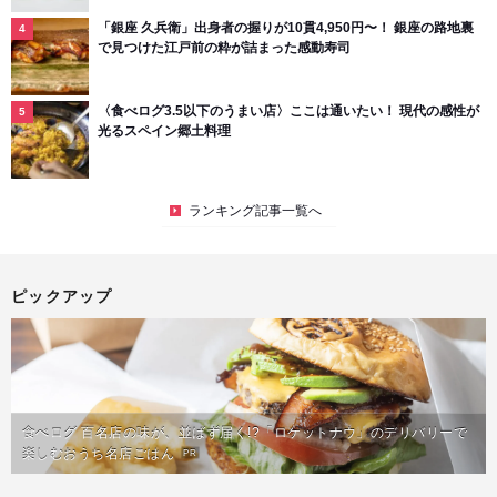
「銀座 久兵衛」出身者の握りが10貫4,950円〜！ 銀座の路地裏
で見つけた江戸前の粋が詰まった感動寿司
〈食べログ3.5以下のうまい店〉ここは通いたい！ 現代の感性が
光るスペイン郷土料理
ランキング記事一覧へ
ピックアップ
食べログ 百名店の味が、並ばず届く!?「ロケットナウ」のデリバリーで
楽しむおうち名店ごはん
PR