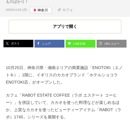
ものばかり！
投稿日:
カフェ
2020/11/16 (月)
神奈川
アプリで開く
ポスト
シェア
LINE共有
URLコピー
10月25日、神奈川県・湘南エリアの商業施設「ENOTOKI（エノ
トキ）」1階に、イギリスのカカオブランド「ホテルショコラ
ENOTOKI店」がオープンした。
カフェ「RABOT ESTATE COFFEE（ラボ エステート コーヒ
ー）」を併設していて、カカオを使った料理などが楽しめるほ
か、上質なカカオを使ったビューティーアイテム「RABOT（ラ
ボ）1745」シリーズを展開する。