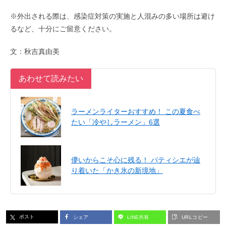
※外出される際は、感染症対策の実施と人混みの多い場所は避け
るなど、十分にご留意ください。
文：秋吉真由美
あわせて読みたい
ラーメンライターおすすめ！ この夏食べ
たい「冷やしラーメン」6選
儚いからこそ心に残る！ パティシエが辿
り着いた「かき氷の新境地」
ポスト
シェア
LINE共有
URLコピー