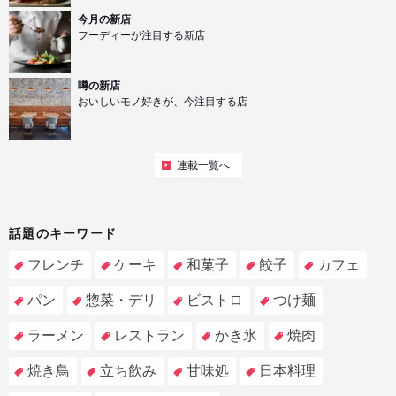
今月の新店
フーディーが注目する新店
噂の新店
おいしいモノ好きが、今注目する店
連載一覧へ
話題のキーワード
フレンチ
ケーキ
和菓子
餃子
カフェ
パン
惣菜・デリ
ビストロ
つけ麺
ラーメン
レストラン
かき氷
焼肉
焼き鳥
立ち飲み
甘味処
日本料理