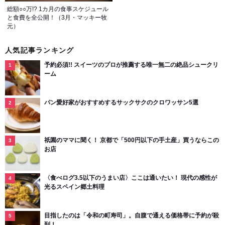
総額○○万!? 1カ月の食事スケジュール
と食費を全公開！（3月・マッキー牧
元）
人気記事ランキング
予約必須!! スイーツのプロが推薦する唯一無二の絶品シュークリ
ーム
パン愛好家がおすすめするサックサクのクロワッサン5選
祇園のママに聞く！ 京都で「500円以下の手土産」買うならこの
お店
〈食べログ3.5以下のうまい店〉ここは通いたい！ 現代の感性が
光るスペイン郷土料理
目指したのは「令和の町寿司」。自腹で通える価格帯に予約が殺
到！