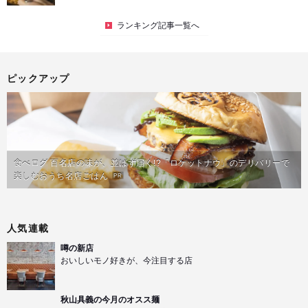
ランキング記事一覧へ
ピックアップ
食べログ 百名店の味が、並ばず届く!?「ロケットナウ」のデリバリーで
楽しむおうち名店ごはん
PR
人気連載
噂の新店
おいしいモノ好きが、今注目する店
秋山具義の今月のオスス麺