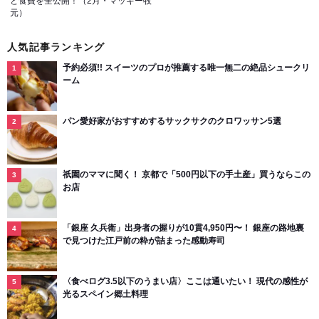
と食費を全公開！（2月・マッキー牧
元）
人気記事ランキング
予約必須!! スイーツのプロが推薦する唯一無二の絶品シュークリ
ーム
パン愛好家がおすすめするサックサクのクロワッサン5選
祇園のママに聞く！ 京都で「500円以下の手土産」買うならこの
お店
「銀座 久兵衛」出身者の握りが10貫4,950円〜！ 銀座の路地裏
で見つけた江戸前の粋が詰まった感動寿司
〈食べログ3.5以下のうまい店〉ここは通いたい！ 現代の感性が
光るスペイン郷土料理