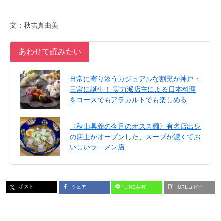
文：秋吉真由美
あわせて読みたい
日常に寄り添うカジュアルな割烹が神戸・
三宮に誕生！ 実力派店主による日本料理
をコースでもアラカルトでも楽しめる
〈秋山具義の今月のオスス麺〉有名店出身
の店主がオープンした、スープが濃くてお
いしいラーメン店
ポスト
シェア
LINE共有
URLコピー