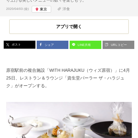
り上げる美しいメニューの数々を楽しもう。
投稿日:
洋食
2020/04/03 (金)
東京
アプリで開く
ポスト
シェア
LINE共有
URLコピー
原宿駅前の複合施設「WITH HARAJUKU（ウィズ原宿）」に4月
25日、レストラン＆ラウンジ「資生堂パーラー ザ・ハラジュ
ク」がオープンする。