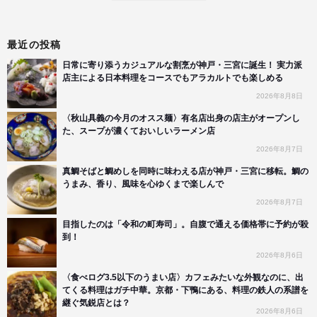
最近の投稿
日常に寄り添うカジュアルな割烹が神戸・三宮に誕生！ 実力派
店主による日本料理をコースでもアラカルトでも楽しめる
2026年8月8日
〈秋山具義の今月のオスス麺〉有名店出身の店主がオープンし
た、スープが濃くておいしいラーメン店
2026年8月7日
真鯛そばと鯛めしを同時に味わえる店が神戸・三宮に移転。鯛の
うまみ、香り、風味を心ゆくまで楽しんで
2026年8月7日
目指したのは「令和の町寿司」。自腹で通える価格帯に予約が殺
到！
2026年8月6日
〈食べログ3.5以下のうまい店〉カフェみたいな外観なのに、出
てくる料理はガチ中華。京都・下鴨にある、料理の鉄人の系譜を
継ぐ気鋭店とは？
2026年8月6日