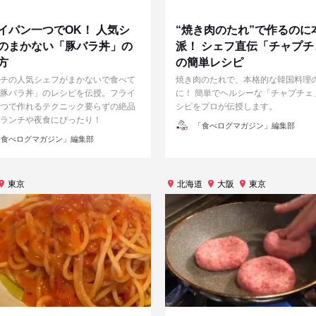
イパン一つでOK！ 人気シ
“焼き肉のたれ”で作るのに
のまかない「豚バラ丼」の
派！ シェフ直伝「チャプチ
方
の簡単レシピ
チの人気シェフがまかないで食べて
焼き肉のたれで、本格的な韓国料理
豚バラ丼」のレシピを伝授。フライ
に！ 簡単でヘルシーな「チャプチェ
つで作れるテクニック要らずの絶品
シピをプロが伝授します。
ランチや夜食にぴったり！
投
「食べログマガジン」編集部
稿
者
食べログマガジン」編集部
東京
北海道
大阪
東京