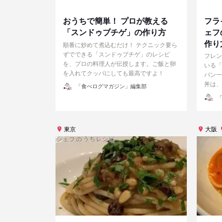
おうちで簡単！ プロが教える
フラ
「スンドゥブチゲ」の作り方
ェフ
作り
順番に炒めて煮込むだけ！ テクニック要ら
ずでできる「スンドゥブチゲ」のレシピ
フレン
を、プロの料理人が伝授します。ご飯と卵
いる「
を入れてクッパにしても最高ですよ！
パン一
丼は、
投
「食べログマガジン」編集部
稿
者
投
「
稿
者
東京
大阪