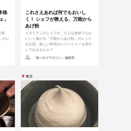
本格
これさえあれば何でもおいし
ェ」
く！ シェフが教える、万能から
あげ粉
の味
イタリアンのシェフが、どんな食材でもお
」のレ
いしく揚がる「万能からあげ粉」のレシピ
を伝授。新しい料理のレパートリーを増や
してみませんか？
投
「食べログマガジン」編集部
稿
者
東京