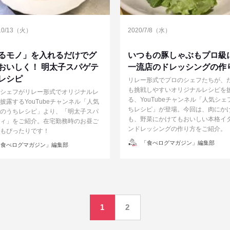
/10/13（火）
2020/7/8（水）
るモノ」を入れるだけでグ
いつもの豚しゃぶもプロ級
おいしく！ 明太子スパゲテ
一流店のドレッシングの作
レシピ
リレー形式でプロのシェフたちが、
も挑戦しやすいオリジナルレシピを
シェフがリレー形式でオリジナルレ
る、YouTubeチャンネル「人気シェ
披露するYouTubeチャンネル「人気
ちレシピ」が登場。今回は、肉にか
のうちレシピ」より、「明太子スパ
も、野菜にかけてもおいしい本格イ
ィ」をご紹介。在宅勤務時のお昼ご
ンドレッシングの作り方をご紹介。
もぴったりです！
投
「食べログマガジン」編集部
食べログマガジン」編集部
稿
者
1
2