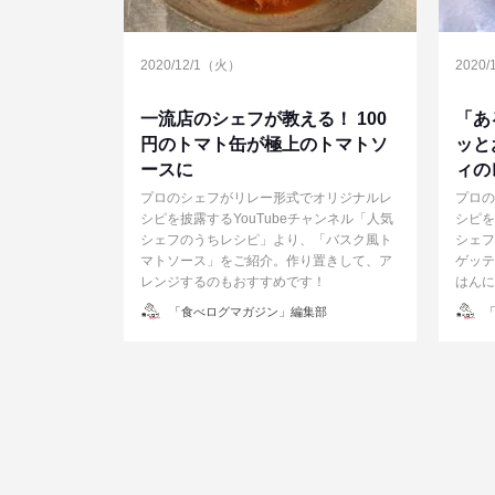
2020/12/1（火）
2020
一流店のシェフが教える！ 100
「あ
円のトマト缶が極上のトマトソ
ッと
ースに
ィの
プロのシェフがリレー形式でオリジナルレ
プロの
シピを披露するYouTubeチャンネル「人気
シピを
シェフのうちレシピ」より、「バスク風ト
シェフ
マトソース」をご紹介。作り置きして、ア
ゲッテ
レンジするのもおすすめです！
はんに
投
投
「食べログマガジン」編集部
「
稿
稿
者
者
投