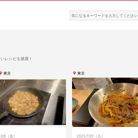
検
索:
すいレシピを披露！
東京
東京
/10/8（金）
2021/7/20（火）