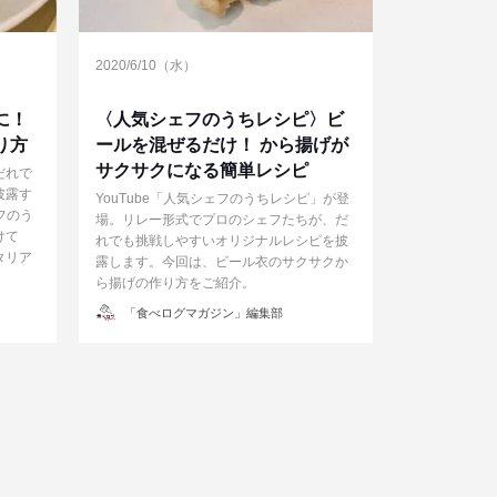
2020/6/10（水）
に！
〈人気シェフのうちレシピ〉ビ
り方
ールを混ぜるだけ！ から揚げが
サクサクになる簡単レシピ
だれで
披露す
YouTube「人気シェフのうちレシピ」が登
フのう
場。リレー形式でプロのシェフたちが、だ
けて
れでも挑戦しやすいオリジナルレシピを披
タリア
露します。今回は、ビール衣のサクサクか
ら揚げの作り方をご紹介。
投
「食べログマガジン」編集部
稿
者