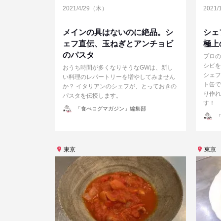
2021/4/29（木）
2021
メインの具はないのに絶品。シ
シェ
ェフ直伝、玉ねぎとアンチョビ
極上
のパスタ
プロの
シピを
おうち時間が多くなりそうなGWは、新し
シェフ
い料理のレパートリーを増やしてみません
ト缶で
か？ イタリアンのシェフが、とっておきの
り作れ
パスタを伝授します。
す！
投
「食べログマガジン」編集部
稿
投
「
者
稿
者
東京
東京