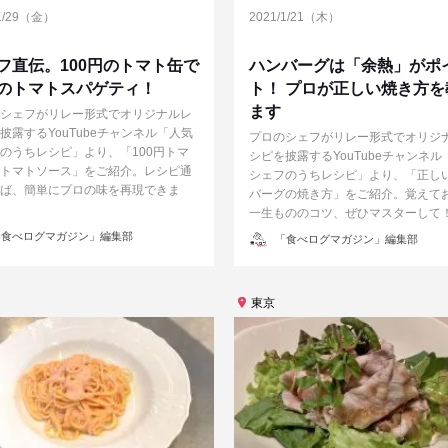
/1/29（金）
2021/1/21（木）
フ直伝。100円のトマト缶で
ハンバーグは「余熱」がポ
のトマトスパゲティ！
ト！ プロが正しい焼き方を
ます
シェフがリレー形式でオリジナルレ
披露するYouTubeチャンネル「人気
プロのシェフがリレー形式でオリジ
のうちレシピ」より、「100円トマ
シピを披露するYouTubeチャンネル
トマトソース」をご紹介。レシピ通
シェフのうちレシピ」より、「正し
ば、簡単にプロの味を再現できま
バーグの焼き方」をご紹介。覚えて
一生もののコツ、ぜひマスターして
投
食べログマガジン」編集部
「食べログマガジン」編集部
稿
者
東京