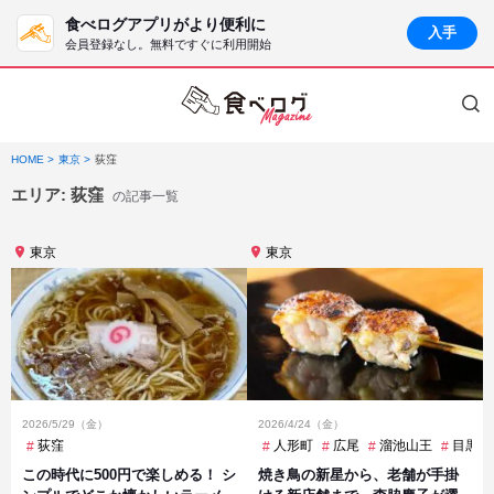
食べログアプリがより便利に
入手
会員登録なし。無料ですぐに利用開始
HOME
東京
荻窪
エリア:
荻窪
の記事一覧
東京
東京
2026/5/29（金）
2026/4/24（金）
荻窪
人形町
広尾
溜池山王
目黒
この時代に500円で楽しめる！ シ
焼き鳥の新星から、老舗が手掛