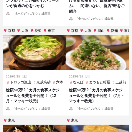
ンプルでどこか懐かしいラーメ
ける新店舗まで。森脇慶子が選
ンが食通の心をつかむ
ぶ、「間違いない」新店7軒をご
紹介
投
「食べログマガジン」編集部
稿
投
者
「食べログマガジン」編集部
稿
者
京都
大阪
愛知
東京
京都
大阪
岡山
愛知
東京
2026/1/28（水）
2025/8/18（月）
トロッコ嵐山
京成高砂
六本木一丁目
なんば
内幸町
まつもと町屋
参宮橋
広尾
三越前
新
総額○○万!? 1カ月の食事スケジ
総額○○万!? 1カ月の食事スケジ
ュールと食費を全公開！（12
ュールと食費を全公開！（7月・
月・マッキー牧元）
マッキー牧元）
投
投
「食べログマガジン」編集部
「食べログマガジン」編集部
稿
稿
者
者
東京
東京