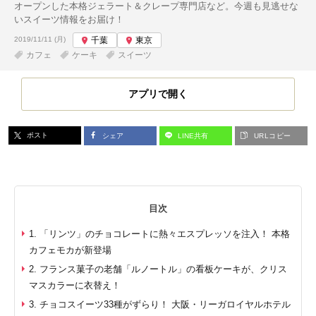
オープンした本格ジェラート＆クレープ専門店など。今週も見逃せな
いスイーツ情報をお届け！
投稿日:
2019/11/11 (月)
千葉
東京
カフェ
ケーキ
スイーツ
アプリで開く
ポスト
シェア
LINE共有
URLコピー
目次
1. 「リンツ」のチョコレートに熱々エスプレッソを注入！ 本格
カフェモカが新登場
2. フランス菓子の老舗「ルノートル」の看板ケーキが、クリス
マスカラーに衣替え！
3. チョコスイーツ33種がずらり！ 大阪・リーガロイヤルホテル