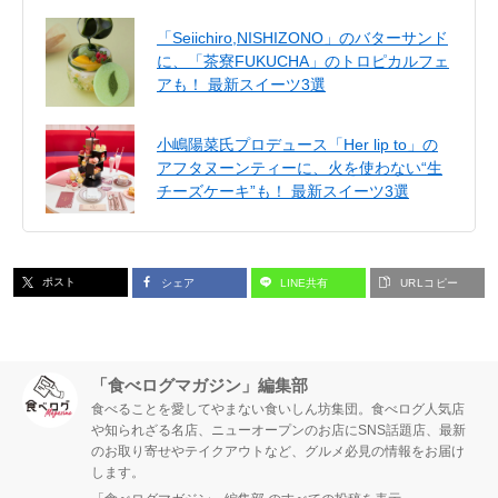
「Seiichiro,NISHIZONO」のバターサンド
に、「茶寮FUKUCHA」のトロピカルフェ
アも！ 最新スイーツ3選
小嶋陽菜氏プロデュース「Her lip to」の
アフタヌーンティーに、火を使わない“生
チーズケーキ”も！ 最新スイーツ3選
ポスト
シェア
LINE共有
URLコピー
「食べログマガジン」編集部
食べることを愛してやまない食いしん坊集団。食べログ人気店
や知られざる名店、ニューオープンのお店にSNS話題店、最新
のお取り寄せやテイクアウトなど、グルメ必見の情報をお届け
します。