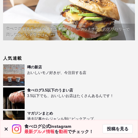
食べログ 百名店の味が、並ばず届く!?「ロケットナウ」のデリバリーで
楽しむおうち名店ごはん
PR
人気連載
噂の新店
おいしいモノ好きが、今注目する店
食べログ3.5以下のうまい店
3.5以下でも、おいしいお店はたくさんあるんです！
マガジンまとめ
過去記事からジャンル別にピックアップ。
食べログ公式Instagram
投稿を見る
最新グルメ情報
を
動画
でチェック！