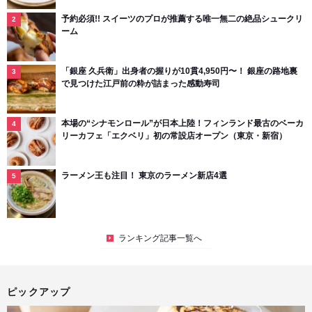
予約必須!! スイーツのプロが推薦する唯一無二の絶品シュークリ
ーム
「銀座 久兵衛」出身者の握りが10貫4,950円〜！ 銀座の路地裏
で見つけた江戸前の粋が詰まった感動寿司
本場の“シナモンロール”が日本上陸！フィンランド最古のベーカ
リーカフェ「エクベリ」初の常設店オープン（東京・新宿）
ラーメン王も注目！ 東京のラーメン新店4選
ランキング記事一覧へ
ピックアップ