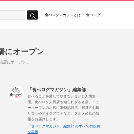
食べログマガジンとは
食べログ
検
索
橋にオープン
斎橋店にオープン。
「食べログマガジン」編集部
食べることを愛してやまない食いしん坊集
団。食べログ人気店や知られざる名店、ニュ
ーオープンのお店にSNS話題店、最新のお取
り寄せやテイクアウトなど、グルメ必見の情
報をお届けします。
「食べログマガジン」編集部 のすべての投稿
を表示