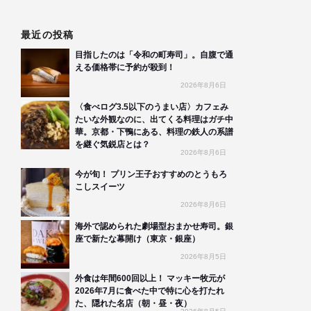
最近の投稿
目指したのは「令和の町寿司」。自腹で通
える価格帯に予約が殺到！
2026年8月6日
〈食べログ3.5以下のうまい店〉カフェみ
たいな外観なのに、出てくる料理はガチ中
華。京都・下鴨にある、料理の鉄人の系譜
を継ぐ気鋭店とは？
2026年8月6日
今が旬！ プリン王子おすすめのとうもろ
こしスイーツ
2026年8月6日
海外で認められた劇場型おまかせ寿司。銀
座で新たな幕開け（東京・銀座）
2026年8月5日
外食は年間600回以上！ マッキー牧元が
2026年7月に食べた中で特に心を打たれ
た、隠れた名店（朝・昼・夜）