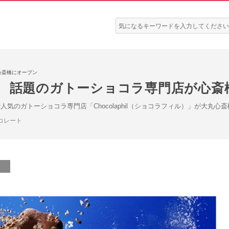
検
索:
心斎橋にオープン
！ 話題のガトーショコラ専門店が心斎
気のガトーショコラ専門店「Chocolaphil（ショコラフィル）」が大丸心
コレート