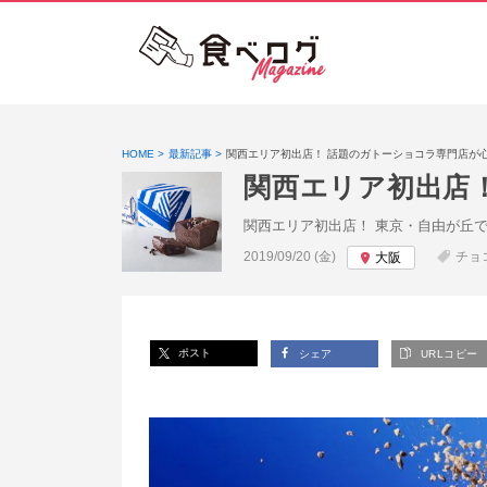
HOME
最新記事
関西エリア初出店！ 話題のガトーショコラ専門店が
関西エリア初出店
関西エリア初出店！ 東京・自由が丘で人
投稿日:
2019/09/20 (金)
チョ
大阪
ポスト
シェア
URLコピー