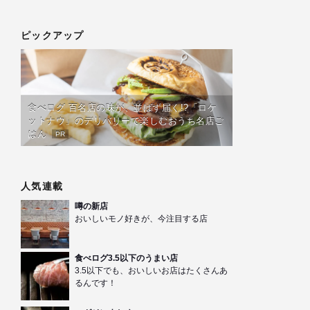
ピックアップ
食べログ 百名店の味が、並ばず届く!?「ロケ
ットナウ」のデリバリーで楽しむおうち名店ご
はん
PR
人気連載
噂の新店
おいしいモノ好きが、今注目する店
食べログ3.5以下のうまい店
3.5以下でも、おいしいお店はたくさんあ
るんです！