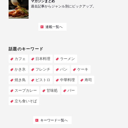
マガジンまとめ
過去記事からジャンル別にピックアップ。
連載一覧へ
話題のキーワード
カフェ
日本料理
ラーメン
かき氷
フレンチ
パン
ケーキ
焼き鳥
ビストロ
中華料理
寿司
スープカレー
甘味処
バー
立ち食いそば
キーワード一覧へ