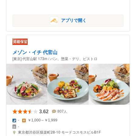
アプリで開く
メゾン・イチ 代官山
[東京] 代官山駅 173m / パン、惣菜・デリ、ビストロ
3.62
807
人
-
￥1,000～￥1,999
-
東京都渋谷区猿楽町28-10 モードコスモスビルB1F