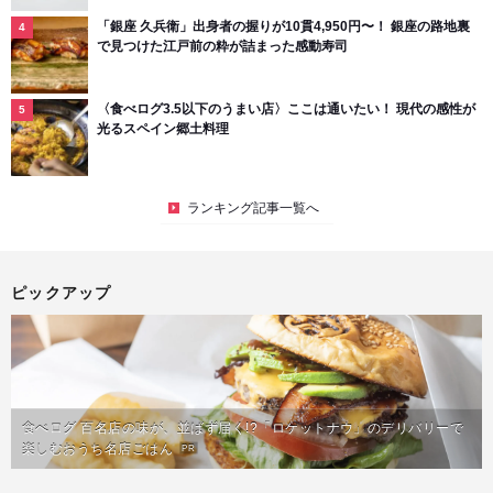
「銀座 久兵衛」出身者の握りが10貫4,950円〜！ 銀座の路地裏
で見つけた江戸前の粋が詰まった感動寿司
〈食べログ3.5以下のうまい店〉ここは通いたい！ 現代の感性が
光るスペイン郷土料理
ランキング記事一覧へ
ピックアップ
食べログ 百名店の味が、並ばず届く!?「ロケットナウ」のデリバリーで
楽しむおうち名店ごはん
PR