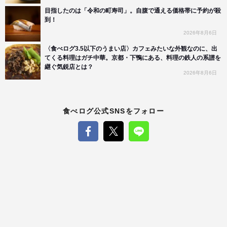
目指したのは「令和の町寿司」。自腹で通える価格帯に予約が殺
到！
2026年8月6日
〈食べログ3.5以下のうまい店〉カフェみたいな外観なのに、出
てくる料理はガチ中華。京都・下鴨にある、料理の鉄人の系譜を
継ぐ気鋭店とは？
2026年8月6日
食べログ公式SNSをフォロー