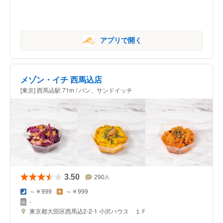
アプリで開く
メゾン・イチ 西馬込店
[東京] 西馬込駅 71m / パン、サンドイッチ
3.50
290
人
～￥999
～￥999
-
東京都大田区西馬込2-2-1 小沢ハウス １Ｆ