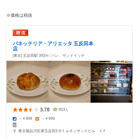
※価格は税抜
パネッテリア・アリエッタ 五反田本
店
[東京] 五反田駅 392m / パン、サンドイッチ
3.78
953
人
～￥999
～￥999
-
東京都品川区東五反田2-5-1 ルネッサンスビル １Ｆ