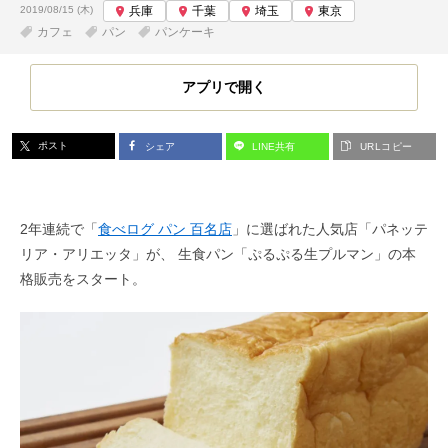
投稿日:
2019/08/15 (木)
兵庫
千葉
埼玉
東京
カフェ
パン
パンケーキ
アプリで開く
ポスト
シェア
LINE共有
URLコピー
2年連続で「
食べログ パン 百名店
」に選ばれた人気店「パネッテ
リア・アリエッタ」が、 生食パン「ぷるぷる生プルマン」の本
格販売をスタート。