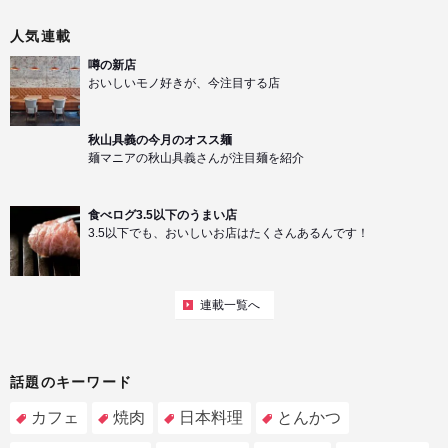
人気連載
噂の新店
おいしいモノ好きが、今注目する店
秋山具義の今月のオスス麺
麺マニアの秋山具義さんが注目麺を紹介
食べログ3.5以下のうまい店
3.5以下でも、おいしいお店はたくさんあるんです！
連載一覧へ
話題のキーワード
カフェ
焼肉
日本料理
とんかつ