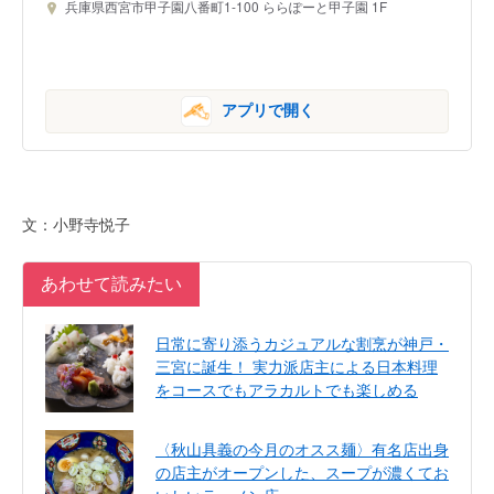
兵庫県西宮市甲子園八番町1-100 ららぽーと甲子園 1F
アプリで開く
文：小野寺悦子
あわせて読みたい
日常に寄り添うカジュアルな割烹が神戸・
三宮に誕生！ 実力派店主による日本料理
をコースでもアラカルトでも楽しめる
〈秋山具義の今月のオスス麺〉有名店出身
の店主がオープンした、スープが濃くてお