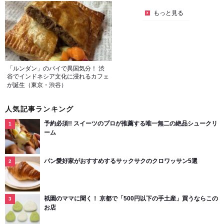
もっと見る
「ルンダン」のパイで異国気分！ 渋
谷でインドネシア文化に浸れるカフェ
が誕生（東京・渋谷）
人気記事ランキング
予約必須!! スイーツのプロが推薦する唯一無二の絶品シュークリ
ーム
パン愛好家がおすすめするサックサクのクロワッサン5選
祇園のママに聞く！ 京都で「500円以下の手土産」買うならこの
お店