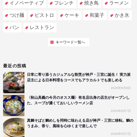
イノベーティブ
フレンチ
焼き鳥
ラーメン
つけ麺
ビストロ
ケーキ
和菓子
かき氷
パン
レストラン
キーワード一覧へ
最近の投稿
日常に寄り添うカジュアルな割烹が神戸・三宮に誕生！ 実力派
店主による日本料理をコースでもアラカルトでも楽しめる
2026年8月8日
〈秋山具義の今月のオスス麺〉有名店出身の店主がオープンし
た、スープが濃くておいしいラーメン店
2026年8月7日
真鯛そばと鯛めしを同時に味わえる店が神戸・三宮に移転。鯛の
うまみ、香り、風味を心ゆくまで楽しんで
2026年8月7日