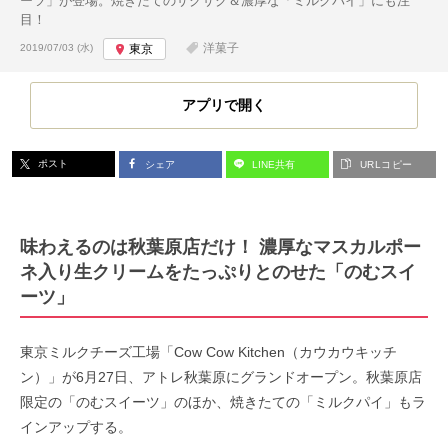
ーツ」が登場。焼きたてのサクサク＆濃厚な「ミルクパイ」にも注
目！
投稿日:
洋菓子
2019/07/03 (水)
東京
アプリで開く
ポスト
シェア
LINE共有
URLコピー
味わえるのは秋葉原店だけ！ 濃厚なマスカルポー
ネ入り生クリームをたっぷりとのせた「のむスイ
ーツ」
東京ミルクチーズ工場「Cow Cow Kitchen（カウカウキッチ
ン）」が6月27日、アトレ秋葉原にグランドオープン。秋葉原店
限定の「のむスイーツ」のほか、焼きたての「ミルクパイ」もラ
インアップする。