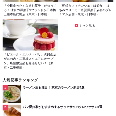
「今日食べたくなるお菓子」が待って
「朝焼きフィナンシェ」は必食！ は
る！ 注目の洋菓子9ブランドが日本橋
ちみつメーカー直営洋菓子店初のプレ
三越本店に出店（東京・日本橋）
ミアム店舗（東京・日本橋）
もっと見る
「ピエール・エルメ・パリ」の路面店
が丸の内・二重橋スクエアにオープ
ン。店舗限定品も見逃せない！（東
京・二重橋前）
人気記事ランキング
ラーメン王も注目！ 東京のラーメン新店4選
パン愛好家がおすすめするサックサクのクロワッサン5選