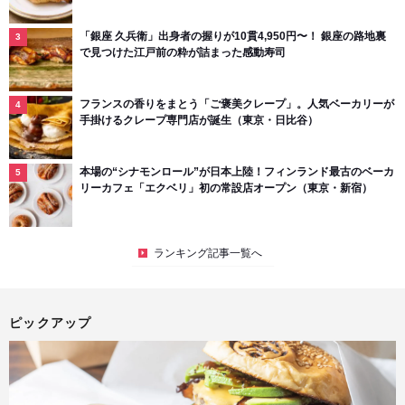
「銀座 久兵衛」出身者の握りが10貫4,950円〜！ 銀座の路地裏
で見つけた江戸前の粋が詰まった感動寿司
フランスの香りをまとう「ご褒美クレープ」。人気ベーカリーが
手掛けるクレープ専門店が誕生（東京・日比谷）
本場の“シナモンロール”が日本上陸！フィンランド最古のベーカ
リーカフェ「エクベリ」初の常設店オープン（東京・新宿）
ランキング記事一覧へ
ピックアップ