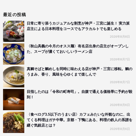
最近の投稿
日常に寄り添うカジュアルな割烹が神戸・三宮に誕生！ 実力派
店主による日本料理をコースでもアラカルトでも楽しめる
2026年8月8日
〈秋山具義の今月のオスス麺〉有名店出身の店主がオープンし
た、スープが濃くておいしいラーメン店
2026年8月7日
真鯛そばと鯛めしを同時に味わえる店が神戸・三宮に移転。鯛の
うまみ、香り、風味を心ゆくまで楽しんで
2026年8月7日
目指したのは「令和の町寿司」。自腹で通える価格帯に予約が殺
到！
2026年8月6日
〈食べログ3.5以下のうまい店〉カフェみたいな外観なのに、出
てくる料理はガチ中華。京都・下鴨にある、料理の鉄人の系譜を
継ぐ気鋭店とは？
2026年8月6日