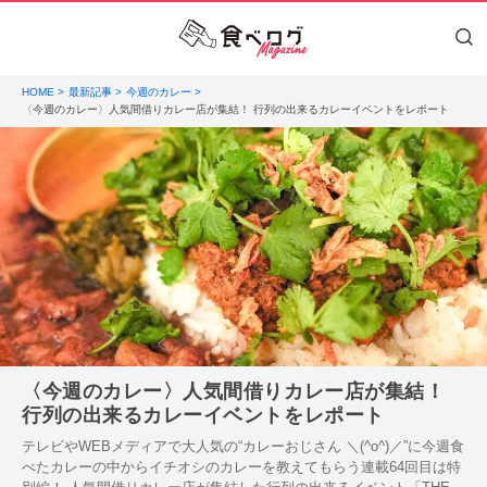
HOME
最新記事
今週のカレー
〈今週のカレー〉人気間借りカレー店が集結！ 行列の出来るカレーイベントをレポート
〈今週のカレー〉人気間借りカレー店が集結！
行列の出来るカレーイベントをレポート
テレビやWEBメディアで大人気の“カレーおじさん ＼(^o^)／”に今週食
べたカレーの中からイチオシのカレーを教えてもらう連載64回目は特