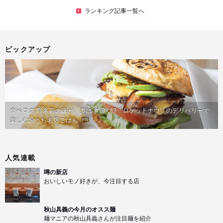
ランキング記事一覧へ
ピックアップ
食べログ 百名店の味が、並ばず届く!?「ロケットナウ」のデリバリーで
楽しむおうち名店ごはん
PR
人気連載
噂の新店
おいしいモノ好きが、今注目する店
秋山具義の今月のオスス麺
麺マニアの秋山具義さんが注目麺を紹介