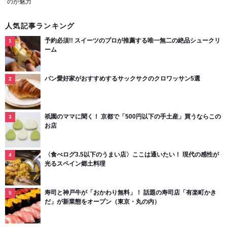
のが魅力
人気記事ランキング
予約必須!! スイーツのプロが推薦する唯一無二の絶品シュークリ
ーム
パン愛好家がおすすめするサックサクのクロワッサン5選
祇園のママに聞く！ 京都で「500円以下の手土産」買うならこの
お店
〈食べログ3.5以下のうまい店〉ここは通いたい！ 現代の感性が
光るスペイン郷土料理
寿司と神戸牛が「おかわり無料」！ 話題の寿司店「有楽町かき
だ」が新業態をオープン（東京・丸の内）