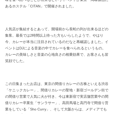
あるホステル「CITAN」で開催されました。​
人気店が集結するとあって、開場前から長蛇の列が出来るほどの
集客。最長では2時間以上待った方もいらしたようで、やはり
今、カレー​が本当に注目されているのだなと再確認しました。イ
ベントはDJによる音楽の中でカレーを食べられるというもの。
カレーの美味しさと音楽の心地良さの相乗効果で、お客さんも皆
笑顔​でした。​
この日集まったお店は、東京の間借りカレーの古株といえる渋谷
「ケニックカレー」、​間借りカレーの聖地・新宿ゴールデン街で
の間借り営業で人気に火が付き、今は東新宿で実店舗営業中の間
借りカレー卒業生「サンラサー」、​高田馬場と高円寺で間借り営
業をしている「Sho Curry」、そして大阪からは、メディアでも