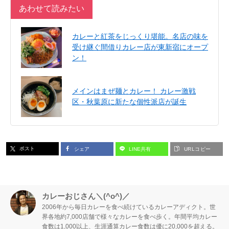
あわせて読みたい
カレーと紅茶をじっくり堪能。名店の味を
受け継ぐ間借りカレー店が東新宿にオープ
ン！
メインはまぜ麺とカレー！ カレー激戦
区・秋葉原に新たな個性派店が誕生
ポスト
シェア
LINE共有
URLコピー
カレーおじさん＼(^o^)／
2006年から毎日カレーを食べ続けているカレーアディクト。世
界各地約7,000店舗で様々なカレーを食べ歩く。年間平均カレー
食数は1,000以上、生涯通算カレー食数は優に20,000を超える。