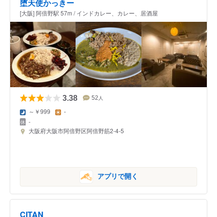
堕天使かっきー
[大阪] 阿倍野駅 57m / インドカレー、カレー、居酒屋
3.38
52
人
～￥999
-
-
大阪府大阪市阿倍野区阿倍野筋2-4-5
アプリで開く
CITAN