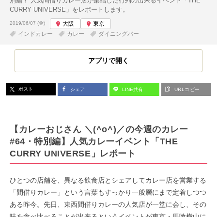
別編！ 人気間借りカレー店が集結した行列の出来るイベント「THE
CURRY UNIVERSE」をレポートします。
投稿日:
2019/06/07 (金)
大阪
東京
インドカレー
カレー
ダイニングバー
アプリで開く
ポスト
シェア
LINE共有
URLコピー
【カレーおじさん ＼(^o^)／の今週のカレー
#64・特別編】人気カレーイベント「THE
CURRY UNIVERSE」レポート
ひとつの店舗を、異なる飲食店とシェアしてカレー店を営業する
「間借りカレー」という言葉もすっかり一般層にまで定着しつつ
ある昨今。先日、東西間借りカレーの人気店が一堂に会し、その
味を食べ比べることが出来るというイベントが東京・馬喰横山に