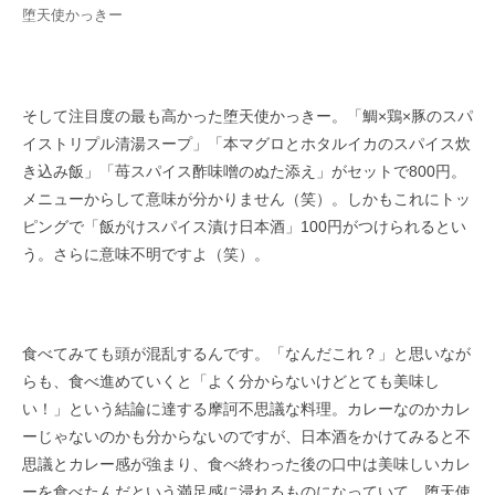
堕天使かっきー
そして注目度の最も高かった堕天使かっきー。「鯛×鶏×豚のスパ
イストリプル清湯スープ」「本マグロとホタルイカのスパイス炊
き込み​飯」「苺スパイス酢味噌のぬた添え」がセットで800円。
メニューからして意味が分かりません（笑）。しかもこれにトッ
ピングで「飯がけスパイ​ス漬け日本酒」100円がつけられるとい
う。さらに意味不明ですよ（笑）。
食べてみても頭が混乱するんです。「なんだこれ？」と思い​なが
らも、食べ進めていくと「よく分からないけどとても美味し
い！」という結論に達する摩訶不思議な料理。カレーなのかカレ
ーじゃないのかも分からないのですが、日本酒をかけてみると不
思議とカレー感が強まり、食べ終わった後の口中は美味しいカレ
ーを食べたんだという満足感​に浸れるものになっていて、堕天使