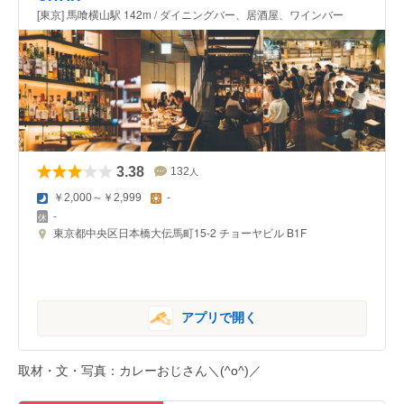
[東京] 馬喰横山駅 142m / ダイニングバー、居酒屋、ワインバー
3.38
132
人
￥2,000～￥2,999
-
-
東京都中央区日本橋大伝馬町15-2 チョーヤビル B1F
アプリで開く
取材・文・写真：カレーおじさん＼(^o^)／