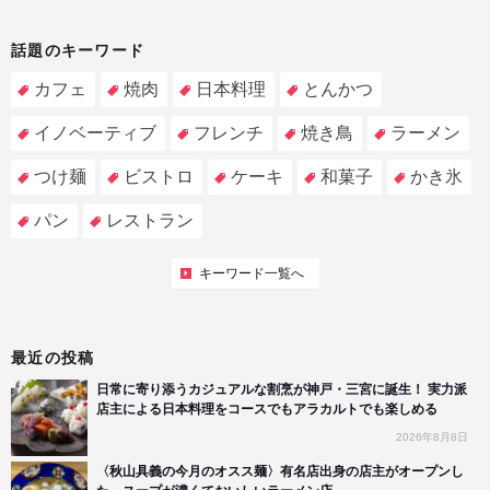
話題のキーワード
カフェ
焼肉
日本料理
とんかつ
イノベーティブ
フレンチ
焼き鳥
ラーメン
つけ麺
ビストロ
ケーキ
和菓子
かき氷
パン
レストラン
キーワード一覧へ
最近の投稿
日常に寄り添うカジュアルな割烹が神戸・三宮に誕生！ 実力派
店主による日本料理をコースでもアラカルトでも楽しめる
2026年8月8日
〈秋山具義の今月のオスス麺〉有名店出身の店主がオープンし