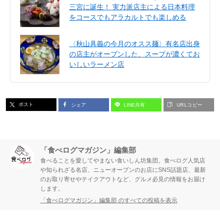
三宮に誕生！ 実力派店主による日本料理
をコースでもアラカルトでも楽しめる
〈秋山具義の今月のオスス麺〉有名店出身
の店主がオープンした、スープが濃くてお
いしいラーメン店
ポスト
シェア
LINE共有
URLコピー
「食べログマガジン」編集部
食べることを愛してやまない食いしん坊集団。食べログ人気店
や知られざる名店、ニューオープンのお店にSNS話題店、最新
のお取り寄せやテイクアウトなど、グルメ必見の情報をお届け
します。
「食べログマガジン」編集部 のすべての投稿を表示