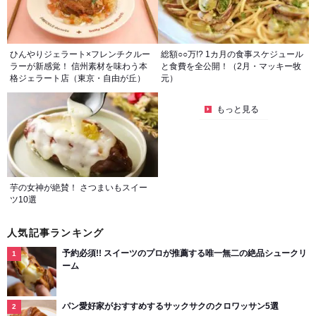
ひんやりジェラート×フレンチクルー
総額○○万!? 1カ月の食事スケジュール
ラーが新感覚！ 信州素材を味わう本
と食費を全公開！（2月・マッキー牧
格ジェラート店（東京・自由が丘）
元）
もっと見る
芋の女神が絶賛！ さつまいもスイー
ツ10選
人気記事ランキング
予約必須!! スイーツのプロが推薦する唯一無二の絶品シュークリ
ーム
パン愛好家がおすすめするサックサクのクロワッサン5選