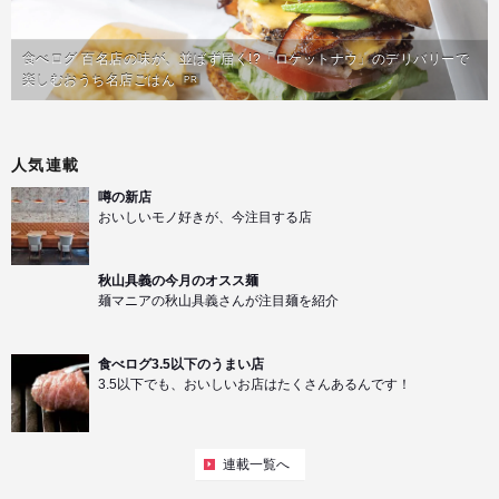
食べログ 百名店の味が、並ばず届く!?「ロケットナウ」のデリバリーで
楽しむおうち名店ごはん
PR
人気連載
噂の新店
おいしいモノ好きが、今注目する店
秋山具義の今月のオスス麺
麺マニアの秋山具義さんが注目麺を紹介
食べログ3.5以下のうまい店
3.5以下でも、おいしいお店はたくさんあるんです！
連載一覧へ