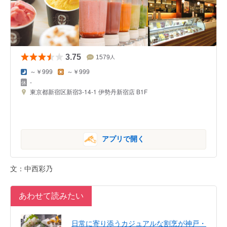
3.75
1579
人
～￥999
～￥999
-
東京都新宿区新宿3-14-1 伊勢丹新宿店 B1F
アプリで開く
文：中西彩乃
あわせて読みたい
日常に寄り添うカジュアルな割烹が神戸・