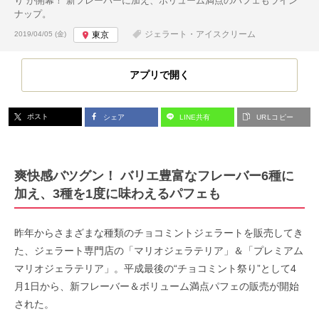
り”が開幕！ 新フレーバーに加え、ボリューム満点のパフェもライン
ナップ。
投稿日:
ジェラート・アイスクリーム
2019/04/05 (金)
東京
アプリで開く
ポスト
シェア
LINE共有
URLコピー
爽快感バツグン！ バリエ豊富なフレーバー6種に
加え、3種を1度に味わえるパフェも
昨年からさまざまな種類のチョコミントジェラートを販売してき
た、ジェラート専門店の「マリオジェラテリア」＆「プレミアム
マリオジェラテリア」。平成最後の“チョコミント祭り”として4
月1日から、新フレーバー＆ボリューム満点パフェの販売が開始
された。