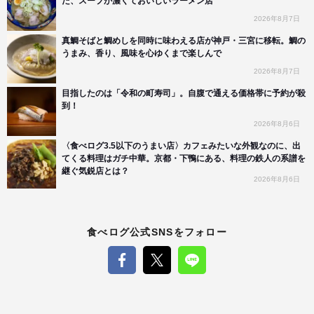
た、スープが濃くておいしいラーメン店
2026年8月7日
真鯛そばと鯛めしを同時に味わえる店が神戸・三宮に移転。鯛の
うまみ、香り、風味を心ゆくまで楽しんで
2026年8月7日
目指したのは「令和の町寿司」。自腹で通える価格帯に予約が殺
到！
2026年8月6日
〈食べログ3.5以下のうまい店〉カフェみたいな外観なのに、出
てくる料理はガチ中華。京都・下鴨にある、料理の鉄人の系譜を
継ぐ気鋭店とは？
2026年8月6日
食べログ公式SNSをフォロー