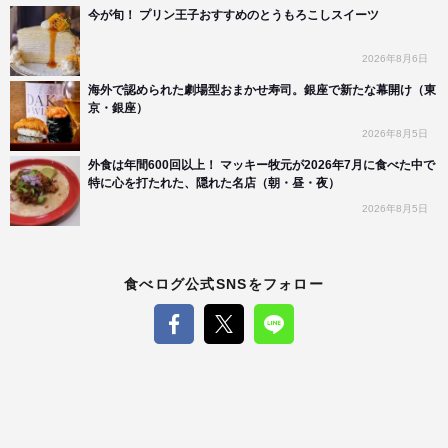
今が旬！ プリン王子おすすめのとうもろこしスイーツ
2026年8月6日
海外で認められた劇場型おまかせ寿司。銀座で新たな幕開け（東
京・銀座）
2026年8月5日
外食は年間600回以上！ マッキー牧元が2026年7月に食べた中で
特に心を打たれた、隠れた名店（朝・昼・夜）
2026年8月5日
食べログ公式SNSをフォロー