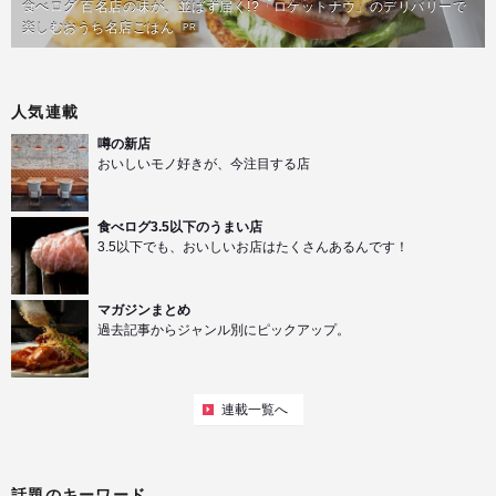
食べログ 百名店の味が、並ばず届く!?「ロケットナウ」のデリバリーで
楽しむおうち名店ごはん
PR
人気連載
噂の新店
おいしいモノ好きが、今注目する店
食べログ3.5以下のうまい店
3.5以下でも、おいしいお店はたくさんあるんです！
マガジンまとめ
過去記事からジャンル別にピックアップ。
連載一覧へ
話題のキーワード