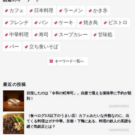
カフェ
日本料理
ラーメン
かき氷
フレンチ
パン
ケーキ
焼き鳥
ビストロ
中華料理
寿司
スープカレー
甘味処
バー
立ち食いそば
キーワード一覧へ
最近の投稿
目指したのは「令和の町寿司」。自腹で通える価格帯に予約が殺
到！
2026年8月6日
〈食べログ3.5以下のうまい店〉カフェみたいな外観なのに、出
てくる料理はガチ中華。京都・下鴨にある、料理の鉄人の系譜を
継ぐ気鋭店とは？
2026年8月6日