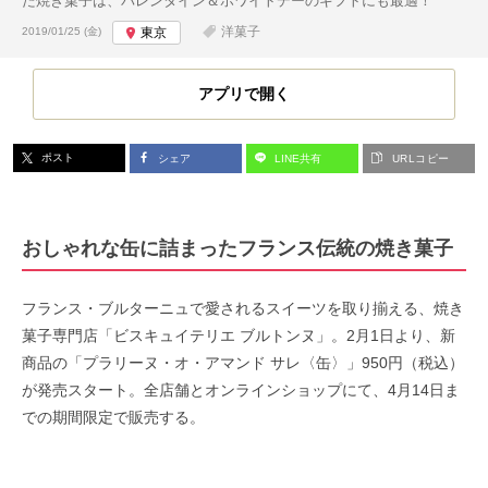
た焼き菓子は、バレンタイン＆ホワイトデーのギフトにも最適！
投稿日:
洋菓子
2019/01/25 (金)
東京
アプリで開く
ポスト
シェア
LINE共有
URLコピー
おしゃれな缶に詰まったフランス伝統の焼き菓子
フランス・ブルターニュで愛されるスイーツを取り揃える、焼き
菓子専門店「ビスキュイテリエ ブルトンヌ」。2月1日より、新
商品の「プラリーヌ・オ・アマンド サレ〈缶〉」950円（税込）
が発売スタート。全店舗とオンラインショップにて、4月14日ま
での期間限定で販売する。