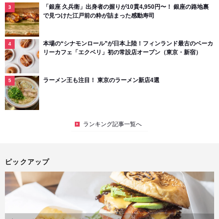
「銀座 久兵衛」出身者の握りが10貫4,950円〜！ 銀座の路地裏
で見つけた江戸前の粋が詰まった感動寿司
本場の“シナモンロール”が日本上陸！フィンランド最古のベーカ
リーカフェ「エクベリ」初の常設店オープン（東京・新宿）
ラーメン王も注目！ 東京のラーメン新店4選
ランキング記事一覧へ
ピックアップ