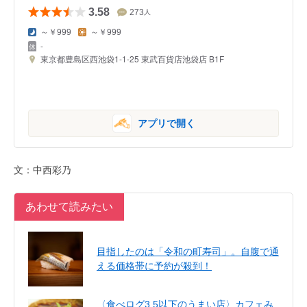
3.58
273
人
～￥999
～￥999
-
東京都豊島区西池袋1-1-25 東武百貨店池袋店 B1F
アプリで開く
文：中西彩乃
あわせて読みたい
目指したのは「令和の町寿司」。自腹で通
える価格帯に予約が殺到！
〈食べログ3.5以下のうまい店〉カフェみ