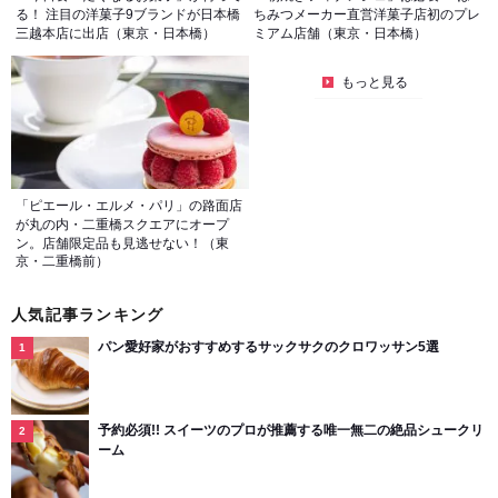
る！ 注目の洋菓子9ブランドが日本橋
ちみつメーカー直営洋菓子店初のプレ
三越本店に出店（東京・日本橋）
ミアム店舗（東京・日本橋）
もっと見る
「ピエール・エルメ・パリ」の路面店
が丸の内・二重橋スクエアにオープ
ン。店舗限定品も見逃せない！（東
京・二重橋前）
人気記事ランキング
パン愛好家がおすすめするサックサクのクロワッサン5選
予約必須!! スイーツのプロが推薦する唯一無二の絶品シュークリ
ーム