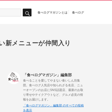
食べログマガジンとは
食べログ
検
索
い新メニューが仲間入り
「食べログマガジン」編集部
食べることを愛してやまない食いしん坊集
団。食べログ人気店や知られざる名店、ニュ
ーオープンのお店にSNS話題店、最新のお取
り寄せやテイクアウトなど、グルメ必見の情
報をお届けします。
「食べログマガジン」編集部 のすべての投稿
を表示