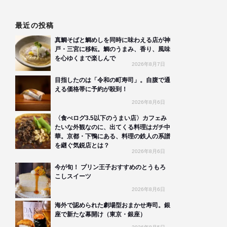
最近の投稿
真鯛そばと鯛めしを同時に味わえる店が神
戸・三宮に移転。鯛のうまみ、香り、風味
を心ゆくまで楽しんで
2026年8月7日
目指したのは「令和の町寿司」。自腹で通
える価格帯に予約が殺到！
2026年8月6日
〈食べログ3.5以下のうまい店〉カフェみ
たいな外観なのに、出てくる料理はガチ中
華。京都・下鴨にある、料理の鉄人の系譜
を継ぐ気鋭店とは？
2026年8月6日
今が旬！ プリン王子おすすめのとうもろ
こしスイーツ
2026年8月6日
海外で認められた劇場型おまかせ寿司。銀
座で新たな幕開け（東京・銀座）