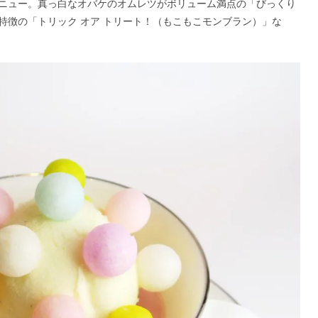
ニュー。真っ白なオバケのオムレツがボリューム満点の「びっくり
特徴の「トリック オア トリート！（もこもこモンブラン）」な