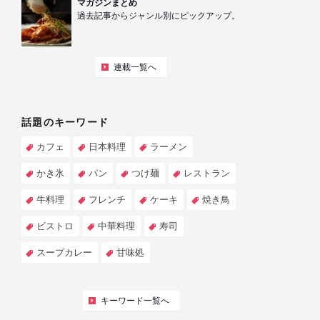
マガジンまとめ
過去記事からジャンル別にピックアップ。
連載一覧へ
話題のキーワード
カフェ
日本料理
ラーメン
かき氷
パン
つけ麺
レストラン
牛料理
フレンチ
ケーキ
焼き鳥
ビストロ
中華料理
寿司
スープカレー
甘味処
キーワード一覧へ