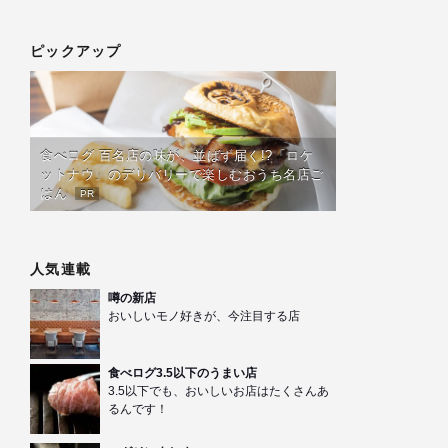
ピックアップ
食べログ 百名店の味が、並ばず届く!?「ロケ
ットナウ」のデリバリーで楽しむおうち名店ご
はん
PR
人気連載
噂の新店
おいしいモノ好きが、今注目する店
食べログ3.5以下のうまい店
3.5以下でも、おいしいお店はたくさんあ
るんです！