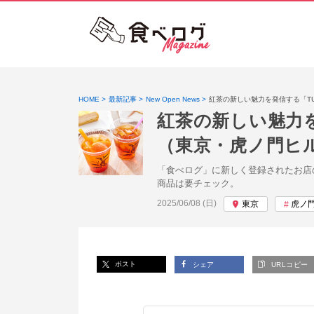
HOME
最新記事
New Open News
紅茶の新しい魅力を発信する「TU
紅茶の新しい魅力を
（東京・虎ノ門ヒ
「食べログ」に新しく登録されたお店の
商品は要チェック。
投稿日:
2025/06/08 (日)
東京
虎ノ
ポスト
シェア
URLコピー