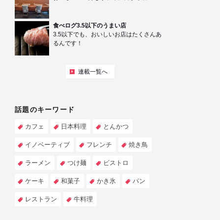
食べログ3.5以下のうまい店
3.5以下でも、おいしいお店はたくさんあ
るんです！
連載一覧へ
話題のキーワード
カフェ
日本料理
とんかつ
イノベーティブ
フレンチ
焼き鳥
ラーメン
つけ麺
ビストロ
ケーキ
和菓子
かき氷
パン
レストラン
牛料理