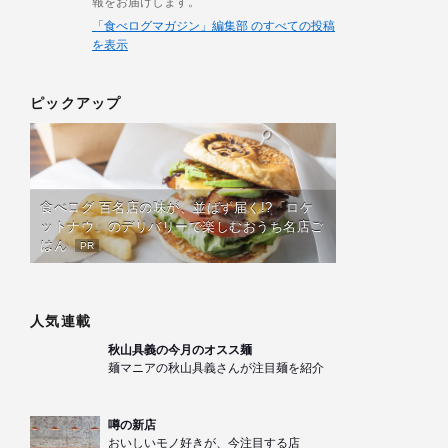
報をお届けします。
「食べログマガジン」編集部 のすべての投稿
を表示
ピックアップ
食べログ 百名店の味が、並ばず届く!?「ロケ
ットナウ」のデリバリーで楽しむおうち名店ご
はん
PR
人気連載
秋山具義の今月のオスス麺
麺マニアの秋山具義さんが注目麺を紹介
噂の新店
おいしいモノ好きが、今注目する店