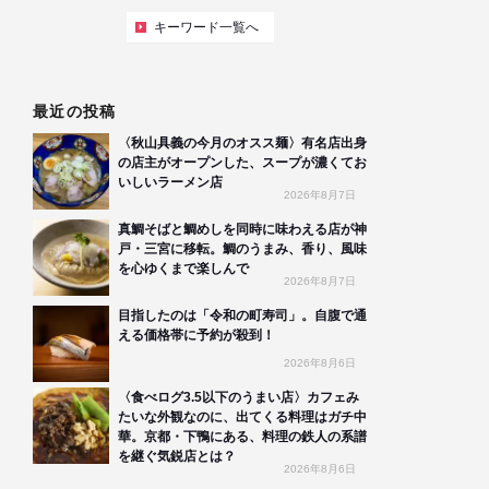
キーワード一覧へ
最近の投稿
〈秋山具義の今月のオスス麺〉有名店出身
の店主がオープンした、スープが濃くてお
いしいラーメン店
2026年8月7日
真鯛そばと鯛めしを同時に味わえる店が神
戸・三宮に移転。鯛のうまみ、香り、風味
を心ゆくまで楽しんで
2026年8月7日
目指したのは「令和の町寿司」。自腹で通
える価格帯に予約が殺到！
2026年8月6日
〈食べログ3.5以下のうまい店〉カフェみ
たいな外観なのに、出てくる料理はガチ中
華。京都・下鴨にある、料理の鉄人の系譜
を継ぐ気鋭店とは？
2026年8月6日