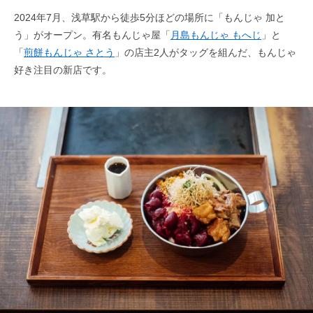
2024年7月、浅草駅から徒歩5分ほどの場所に「もんじゃ 加と
う」がオープン。有名もんじゃ屋「
月島もんじゃ もへじ
」と
「
煎餅もんじゃ さとう
」の店主2人がタッグを組んだ、もんじゃ
好き注目の新店です。