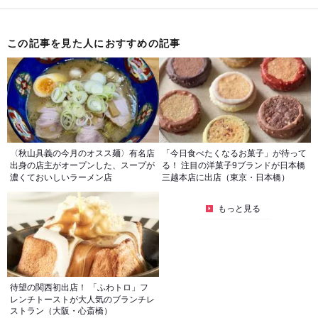
この記事を見た人におすすめの記事
〈秋山具義の今月のオスス麺〉有名店
「今日食べたくなるお菓子」が待って
出身の店主がオープンした、スープが
る！ 注目の洋菓子9ブランドが日本橋
濃くておいしいラーメン店
三越本店に出店（東京・日本橋）
もっと見る
待望の関西初出店！ 「ふわトロ」フ
レンチトーストが大人気のブランチレ
ストラン（大阪・心斎橋）