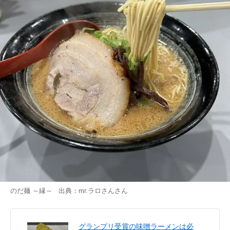
のだ麺 ～縁～ 出典：
mr.ラロさん
さん
グランプリ受賞の味噌ラーメンは必