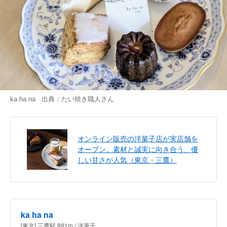
ka ha na 出典：
たい焼き職人
さん
オンライン販売の洋菓子店が実店舗を
オープン。素材と誠実に向き合う、優
しい甘さが人気（東京・三鷹）
ka ha na
[東京] 三鷹駅 881m / 洋菓子