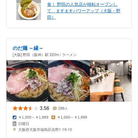
食！ 野田の人気店が移転オープンし
て、ますますパワーアップ（大阪・野
田）
のだ麺 ～縁～
[大阪] 野田（阪神）駅 220m / ラーメン
3.56
286
人
￥1,000～￥1,999
￥1,000～￥1,999
日曜日
大阪府大阪市福島区吉野1-19-10