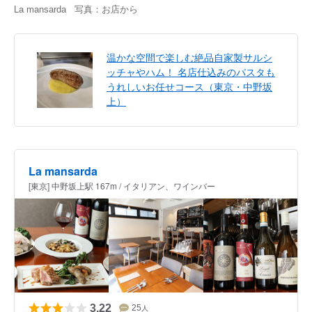
La mansarda 写真：お店から
温かな空間で楽しむ絶品自家製サルシ
ッチャやハム！ 名店仕込みのパスタも
うれしいお任せコース（東京・中野坂
上）
La mansarda
[東京] 中野坂上駅 167m / イタリアン、ワインバー
3.22
25
人