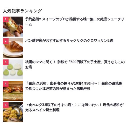
人気記事ランキング
予約必須!! スイーツのプロが推薦する唯一無二の絶品シュークリ
ーム
パン愛好家がおすすめするサックサクのクロワッサン5選
祇園のママに聞く！ 京都で「500円以下の手土産」買うならこの
お店
「銀座 久兵衛」出身者の握りが10貫4,950円〜！ 銀座の路地裏
で見つけた江戸前の粋が詰まった感動寿司
〈食べログ3.5以下のうまい店〉ここは通いたい！ 現代の感性が
光るスペイン郷土料理