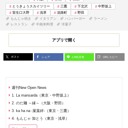
とうきょうスカイツリー
三鷹
下北沢
中野坂上
室生口大野
浅草
淡路町
野田
もんじゃ焼き
イタリアン
ハンバーガー
ラーメン
レストラン
中南米料理
洋菓子
アプリで開く
ポスト
シェア
LINE共有
URLコピー
週刊New Open News
1. La mansarda（東京・中野坂上）
2. のだ麺 ～縁～（大阪・野田）
3. ka ha na -菓葉絆-（東京・三鷹）
4. もんじゃ 加とう（東京・浅草）