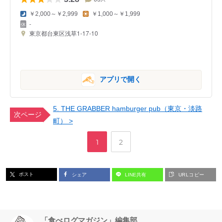
￥2,000～￥2,999
￥1,000～￥1,999
-
東京都台東区浅草1-17-10
アプリで開く
5. THE GRABBER hamburger pub（東京・淡路
次ページ
町） >
,
ペ
ペ
1
2
ー
ー
ポスト
シェア
LINE共有
URLコピー
ジ
ジ
「食べログマガジン」編集部