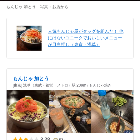
もんじゃ 加とう 写真：お店から
人気もんじゃ屋がタッグを組んだ！ 他
にはないユニークでおいしいメニュー
が目白押し（東京・浅草）
もんじゃ 加とう
[東京] 浅草（東武・都営・メトロ）駅 239m / もんじゃ焼き
3.28
63
人