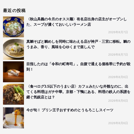
最近の投稿
〈秋山具義の今月のオスス麺〉有名店出身の店主がオープンし
た、スープが濃くておいしいラーメン店
2026年8月7日
真鯛そばと鯛めしを同時に味わえる店が神戸・三宮に移転。鯛の
うまみ、香り、風味を心ゆくまで楽しんで
2026年8月7日
目指したのは「令和の町寿司」。自腹で通える価格帯に予約が殺
到！
2026年8月6日
〈食べログ3.5以下のうまい店〉カフェみたいな外観なのに、出
てくる料理はガチ中華。京都・下鴨にある、料理の鉄人の系譜を
継ぐ気鋭店とは？
2026年8月6日
今が旬！ プリン王子おすすめのとうもろこしスイーツ
2026年8月6日