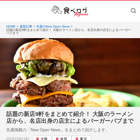
HOME
最新記事
先週のNew Open News
話題の新店9軒をまとめて紹介！ 大阪のラーメン店から、名店出身の店主によるバーガー
パブまで
話題の新店9軒をまとめて紹介！ 大阪のラーメン
店から、名店出身の店主によるバーガーパブまで
先週掲載の「New Open News」をまとめて紹介します。
投稿日:
2024/10/04 (金)
大阪
奈良
東京