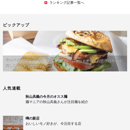
ランキング記事一覧へ
ピックアップ
食べログ 百名店の味が、並ばず届く!?「ロケットナウ」のデリバリーで
楽しむおうち名店ごはん
PR
人気連載
秋山具義の今月のオスス麺
麺マニアの秋山具義さんが注目麺を紹介
噂の新店
おいしいモノ好きが、今注目する店