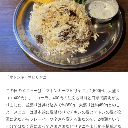
「マトンキーマビリヤニ」
この日のメニューは「マトンキーマビリヤニ」1,500円。大盛り
（＋400円）、「コーラ」400円の注文も可能と口頭で説明があ
りました。並盛りは具材込みで約350g、大盛りは約450gとのこ
と。メニューは基本的に週替わりでチキンの週とマトンの週が交
互に来ながらフレーバーや辛さを変える形なので、2種類という
わけではなく週によってさまざまなビリヤニを楽しめる構成とな