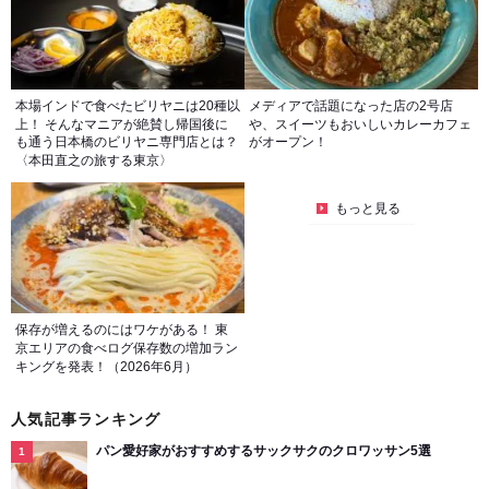
本場インドで食べたビリヤニは20種以
メディアで話題になった店の2号店
上！ そんなマニアが絶賛し帰国後に
や、スイーツもおいしいカレーカフェ
も通う日本橋のビリヤニ専門店とは？
がオープン！
〈本田直之の旅する東京〉
もっと見る
保存が増えるのにはワケがある！ 東
京エリアの食べログ保存数の増加ラン
キングを発表！（2026年6月）
人気記事ランキング
パン愛好家がおすすめするサックサクのクロワッサン5選