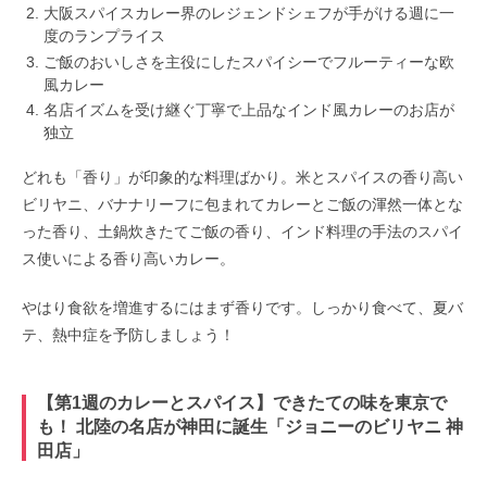
大阪スパイスカレー界のレジェンドシェフが手がける週に一
度のランプライス
ご飯のおいしさを主役にしたスパイシーでフルーティーな欧
風カレー
名店イズムを受け継ぐ丁寧で上品なインド風カレーのお店が
独立
どれも「香り」が印象的な料理ばかり。米とスパイスの香り高い
ビリヤニ、バナナリーフに包まれてカレーとご飯の渾然一体とな
った香り、土鍋炊きたてご飯の香り、インド料理の手法のスパイ
ス使いによる香り高いカレー。
やはり食欲を増進するにはまず香りです。しっかり食べて、夏バ
テ、熱中症を予防しましょう！
【第1週のカレーとスパイス】できたての味を東京で
も！ 北陸の名店が神田に誕生「ジョニーのビリヤニ 神
田店」