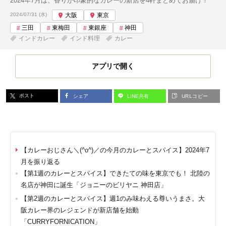
2024年7月は、香りが印象的なカレーの新店を4軒まとめてお届け！
投稿日:
2024/07/31 (水)
大阪
東京
三田
東梅田
東銀座
神田
インドカレー
インド料理
カレー
アプリで開く
ポスト
シェア
LINE共有
URLコピー
【カレーおじさん＼(^o^)／の今月のカレーとスパイス】2024年7
月を振り返る
【第1週のカレーとスパイス】できたての味を東京でも！ 北陸の
名店が神田に誕生「ジョニーのビリヤニ 神田店」
【第2週のカレーとスパイス】週1のみ味わえる尊いうまさ。大
阪カレー界のレジェンドが新店舗を始動
「CURRYFORNICATION」