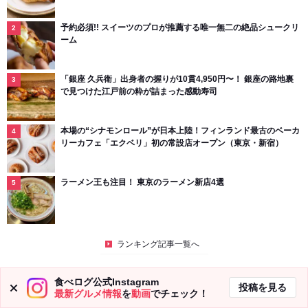
予約必須!! スイーツのプロが推薦する唯一無二の絶品シュークリ
ーム
「銀座 久兵衛」出身者の握りが10貫4,950円〜！ 銀座の路地裏
で見つけた江戸前の粋が詰まった感動寿司
本場の“シナモンロール”が日本上陸！フィンランド最古のベーカ
リーカフェ「エクベリ」初の常設店オープン（東京・新宿）
ラーメン王も注目！ 東京のラーメン新店4選
ランキング記事一覧へ
食べログ公式Instagram
投稿を見る
最新グルメ情報
を
動画
でチェック！
ピックアップ