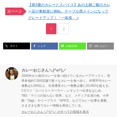
【第3週のカレーとスパイス】あの土鍋ご飯のカレ
次ページ
ー店が東銀座に移転。テーブル席メインになって
グレードアップ！「一体感」 >
,
ペ
ペ
1
2
ー
ー
ポスト
シェア
LINE共有
URLコピー
ジ
ジ
カレーおじさん＼(^o^)／
2006年から毎日カレーを食べ続けているカレーアディクト。世
界各地約7,000店舗で様々なカレーを食べ歩く。年間平均カレー
食数は1,000以上、生涯通算カレー食数は優に20,000を超える。
CSフジ「スパイストラベラー」レギュラー出演をはじめ、
TBS「マツコの知らない世界」など、メディア出演の他、小学
館「Oggi」やイープラス「SPICE」などでカレー記事を連載。
さまざまな形でカレー情報を発信している。
カレーおじさん＼(^o^)／ のすべての投稿を表示