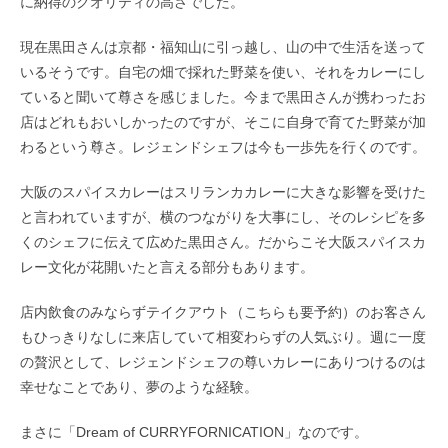
に納得のクオリティの高さでした。
現在黒田さんは京都・福知山に引っ越し、山の中で生活を送って
いるそうです。自宅の畑で採れた野菜を使い、それをカレーにし
ていると聞いて尊さを感じました。今まで黒田さんが携わったお
店はどれもおいしかったのですが、そこに自身で育てた野菜が加
わるという尊さ。レジェンドシェフは今も一歩先を行くのです。
大阪のスパイスカレーはスリランカカレーに大きな影響を受けた
と言われていますが、横のつながりを大事にし、そのレシピを多
くのシェフに伝えて広めた黒田さん。だからこそ大阪スパイスカ
レー文化が花開いたと言える部分もあります。
店内飲食のみならずテイクアウト（こちらも要予約）のお客さん
もひっきりなしに来店していて相変わらずの人気ぶり。週に一度
の贅沢として、レジェンドシェフの尊いカレーにありつけるのは
幸せなことであり、夢のような経験。
まさに「Dream of CURRYFORNICATION」なのです。