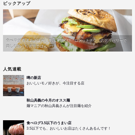
ピックアップ
食べログ 百名店の味が、並ばず届く!?「ロケットナウ」のデリバリーで
楽しむおうち名店ごはん
PR
人気連載
噂の新店
おいしいモノ好きが、今注目する店
秋山具義の今月のオスス麺
麺マニアの秋山具義さんが注目麺を紹介
食べログ3.5以下のうまい店
3.5以下でも、おいしいお店はたくさんあるんです！