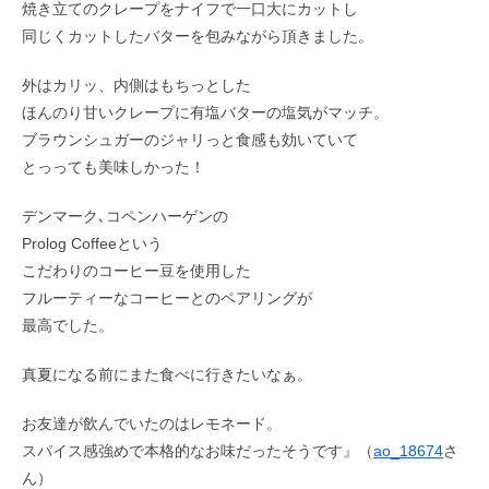
焼き立てのクレープをナイフで一口大にカットし
同じくカットしたバターを包みながら頂きました。
外はカリッ、内側はもちっとした
ほんのり甘いクレープに有塩バターの塩気がマッチ。
ブラウンシュガーのジャリっと食感も効いていて
とっっても美味しかった！
デンマーク､コペンハーゲンの
Prolog Coffeeという
こだわりのコーヒー豆を使用した
フルーティーなコーヒーとのペアリングが
最高でした。
真夏になる前にまた食べに行きたいなぁ。
お友達が飲んでいたのはレモネード。
スパイス感強めで本格的なお味だったそうです』（
ao_18674
さ
ん）