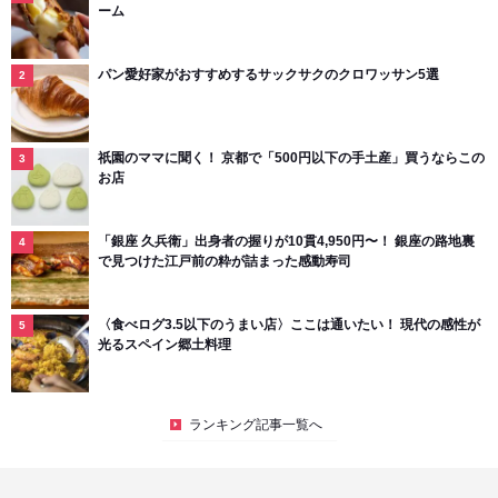
ーム
パン愛好家がおすすめするサックサクのクロワッサン5選
祇園のママに聞く！ 京都で「500円以下の手土産」買うならこの
お店
「銀座 久兵衛」出身者の握りが10貫4,950円〜！ 銀座の路地裏
で見つけた江戸前の粋が詰まった感動寿司
〈食べログ3.5以下のうまい店〉ここは通いたい！ 現代の感性が
光るスペイン郷土料理
ランキング記事一覧へ