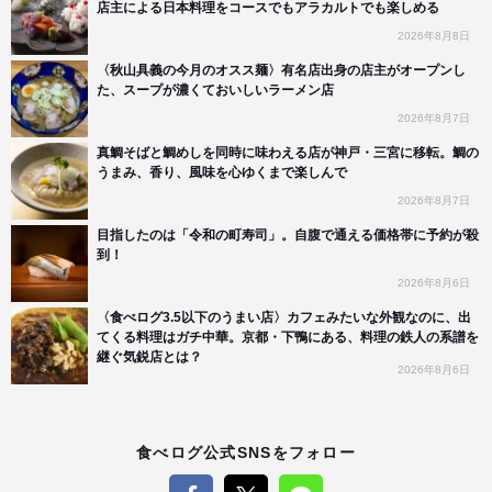
店主による日本料理をコースでもアラカルトでも楽しめる
2026年8月8日
〈秋山具義の今月のオスス麺〉有名店出身の店主がオープンし
た、スープが濃くておいしいラーメン店
2026年8月7日
真鯛そばと鯛めしを同時に味わえる店が神戸・三宮に移転。鯛の
うまみ、香り、風味を心ゆくまで楽しんで
2026年8月7日
目指したのは「令和の町寿司」。自腹で通える価格帯に予約が殺
到！
2026年8月6日
〈食べログ3.5以下のうまい店〉カフェみたいな外観なのに、出
てくる料理はガチ中華。京都・下鴨にある、料理の鉄人の系譜を
継ぐ気鋭店とは？
2026年8月6日
食べログ公式SNSをフォロー