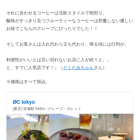
それに合わせるコーヒーは北欧スタイルで朝煎り。
酸味がすっきり且つフルーティーなコーヒーは邪魔しない優しい
お味でこちらのクレープにぴったりでした！！
そしてお客さんは入れ代わり立ち代わり、帰る頃には行列が。
利便性がいいとは言い切れないお店に人が続々と。。
と、すでに人気店です！』（
どくだみちゃん
さん）
※価格はすべて税込。
ØC tokyo
[東京] 笹塚駅 546m / クレープ・ガレット