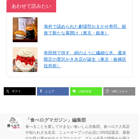
あわせて読みたい
海外で認められた劇場型おまかせ寿司。銀
座で新たな幕開け（東京・銀座）
有田焼で供す、絹のように繊細な氷。週末
限定の贅沢かき氷店が誕生（東京・板橋区
役所前）
ポスト
シェア
LINE共有
URLコピー
「食べログマガジン」編集部
食べることを愛してやまない食いしん坊集団。食べログ人気店
や知られざる名店、ニューオープンのお店にSNS話題店、最新
のお取り寄せやテイクアウトなど、グルメ必見の情報をお届け