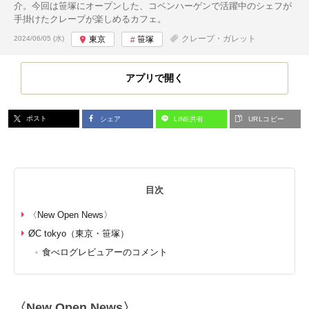
介。今回は笹塚にオープンした、コペンハーゲンで活躍中のシェフが
手掛けたクレープが楽しめるカフェ。
投稿日:
クレープ・ガレット
2024/06/05 (水)
東京
笹塚
アプリで開く
ポスト
シェア
LINE共有
URLコピー
目次
〈New Open News〉
ØC tokyo（東京・笹塚）
食べログレビュアーのコメント
〈New Open News〉