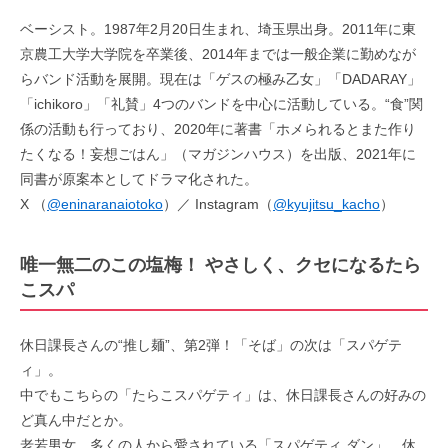
ベーシスト。1987年2月20日生まれ、埼玉県出身。2011年に東
京農工大学大学院を卒業後、2014年までは一般企業に勤めなが
らバンド活動を展開。現在は「ゲスの極み乙女」「DADARAY」
「ichikoro」「礼賛」4つのバンドを中心に活動している。“食”関
係の活動も行っており、2020年に著書「ホメられるとまた作り
たくなる！妄想ごはん」（マガジンハウス）を出版、2021年に
同書が原案本としてドラマ化された。
X （
@eninaranaiotoko
）／ Instagram（
@kyujitsu_kacho
）
唯一無二のこの塩梅！ やさしく、クセになるたら
こスパ
休日課長さんの“推し麺”、第2弾！「そば」の次は「スパゲテ
ィ」。
中でもこちらの「たらこスパゲティ」は、休日課長さんの好みの
ど真ん中だとか。
老若男女、多くの人から愛されている「スパゲティ ダン」。休