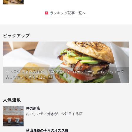
ランキング記事一覧へ
ピックアップ
食べログ 百名店の味が、並ばず届く!?「ロケットナウ」のデリバリーで
楽しむおうち名店ごはん
PR
人気連載
噂の新店
おいしいモノ好きが、今注目する店
秋山具義の今月のオスス麺