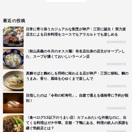
最近の投稿
日常に寄り添うカジュアルな割烹が神戸・三宮に誕生！ 実力派
店主による日本料理をコースでもアラカルトでも楽しめる
2026年8月8日
〈秋山具義の今月のオスス麺〉有名店出身の店主がオープンし
た、スープが濃くておいしいラーメン店
2026年8月7日
真鯛そばと鯛めしを同時に味わえる店が神戸・三宮に移転。鯛の
うまみ、香り、風味を心ゆくまで楽しんで
2026年8月7日
目指したのは「令和の町寿司」。自腹で通える価格帯に予約が殺
到！
2026年8月6日
〈食べログ3.5以下のうまい店〉カフェみたいな外観なのに、出
てくる料理はガチ中華。京都・下鴨にある、料理の鉄人の系譜を
継ぐ気鋭店とは？
2026年8月6日