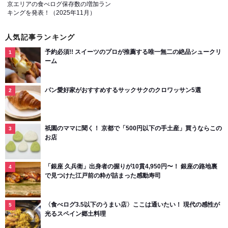
京エリアの食べログ保存数の増加ラン
キングを発表！（2025年11月）
人気記事ランキング
予約必須!! スイーツのプロが推薦する唯一無二の絶品シュークリ
ーム
パン愛好家がおすすめするサックサクのクロワッサン5選
祇園のママに聞く！ 京都で「500円以下の手土産」買うならこの
お店
「銀座 久兵衛」出身者の握りが10貫4,950円〜！ 銀座の路地裏
で見つけた江戸前の粋が詰まった感動寿司
〈食べログ3.5以下のうまい店〉ここは通いたい！ 現代の感性が
光るスペイン郷土料理