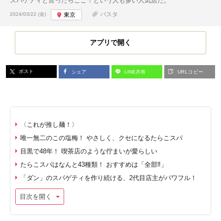
スパゲティと言ったらここ！という人も多い人気店だ。
投稿日:
パスタ
2024/03/22 (金)
東京
アプリで開く
ポスト
シェア
LINE共有
URLコピー
〈これが推し麺！〉
唯一無二のこの塩梅！ やさしく、クセになるたらこスパ
目黒で48年！ 喫茶店のような佇まいが愛らしい
たらこスパはなんと43種類！ おすすめは「全部‼︎」
「ダン」のスパゲティを作り続ける、2代目店主がパワフル！
目次を開く