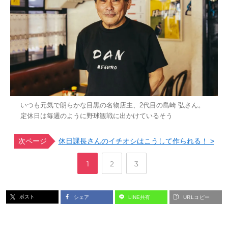
いつも元気で朗らかな目黒の名物店主、2代目の島崎 弘さん。
定休日は毎週のように野球観戦に出かけているそう
次ページ
休日課長さんのイチオシはこうして作られる！ >
,
,
ペ
ペ
ペ
1
2
3
ー
ー
ー
ポスト
シェア
LINE共有
URLコピー
ジ
ジ
ジ