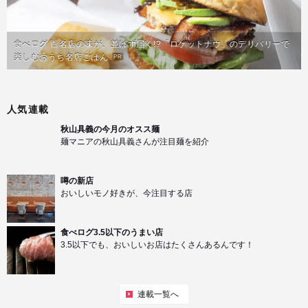
食べログ 百名店の味が、並ばず届く!?「ロケットナウ」のデリバリーで
楽しむおうち名店ごはん
PR
人気連載
秋山具義の今月のオスス麺
麺マニアの秋山具義さんが注目麺を紹介
噂の新店
おいしいモノ好きが、今注目する店
食べログ3.5以下のうまい店
3.5以下でも、おいしいお店はたくさんあるんです！
連載一覧へ