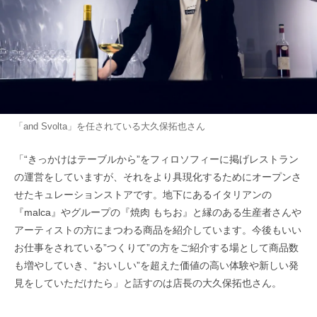
「and Svolta」を任されている大久保拓也さん
「“きっかけはテーブルから”をフィロソフィーに掲げレストラン
の運営をしていますが、それをより具現化するためにオープンさ
せたキュレーションストアです。地下にあるイタリアンの
『malca』やグループの『焼肉 もちお』と縁のある生産者さんや
アーティストの方にまつわる商品を紹介しています。今後もいい
お仕事をされている”つくりて”の方をご紹介する場として商品数
も増やしていき、“おいしい”を超えた価値の高い体験や新しい発
見をしていただけたら」と話すのは店長の大久保拓也さん。