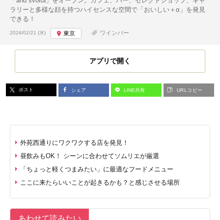
「and svolta」をオープン。カフェ、バー、セレクトショップ、ギャ
ラリーと多様な顔を持つハイセンスな空間で「おいしい＋α」を発見
できる！
投稿日:
ワインバー
2024/02/21 (水)
東京
アプリで開く
ポスト
シェア
LINE共有
URLコピー
外苑西通りにワクワクする店を発見！
昼飲みもOK！ シーンに合わせてソムリエが厳選
「ちょっと軽くつまみたい」に最適なフードメニュー
ここに来たらいいことが起きるかも？と感じさせる場所
あわせて読みたい