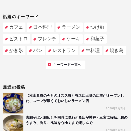
話題のキーワード
カフェ
日本料理
ラーメン
つけ麺
ビストロ
フレンチ
ケーキ
和菓子
かき氷
パン
レストラン
牛料理
焼き鳥
キーワード一覧へ
最近の投稿
〈秋山具義の今月のオスス麺〉有名店出身の店主がオープンし
た、スープが濃くておいしいラーメン店
2026年8月7日
真鯛そばと鯛めしを同時に味わえる店が神戸・三宮に移転。鯛の
うまみ、香り、風味を心ゆくまで楽しんで
2026年8月7日