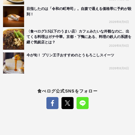
目指したのは「令和の町寿司」。自腹で通える価格帯に予約が殺
到！
2026年8月6日
〈食べログ3.5以下のうまい店〉カフェみたいな外観なのに、出
てくる料理はガチ中華。京都・下鴨にある、料理の鉄人の系譜を
継ぐ気鋭店とは？
2026年8月6日
今が旬！ プリン王子おすすめのとうもろこしスイーツ
2026年8月6日
食べログ公式SNSをフォロー