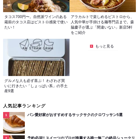
タコス700円〜。自然派ワインのある
アラカルトで楽しめるビストロから、
蔵前のタコス店はビストロ感覚で使い
人気中華が手掛ける麺専門店まで。森
たい！
脇慶子が選ぶ「間違いない」新店5軒
をご紹介
もっと見る
グルメな人も必ず喜ぶ！ わざわざ買
いに行きたい「しょっぱい系」の手土
産9選
人気記事ランキング
パン愛好家がおすすめするサックサクのクロワッサン5選
予約必須!! スイーツのプロが推薦する唯一無二の絶品シュークリ