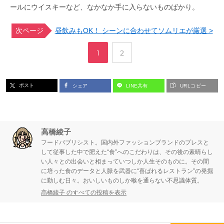
ールにウイスキーなど、なかなか手に入らないものばかり。
次ページ
昼飲みもOK！ シーンに合わせてソムリエが厳選 >
,
ペ
ペ
1
2
ー
ー
ポスト
シェア
LINE共有
URLコピー
ジ
ジ
高橋綾子
フードパブリシスト。国内外ファッションブランドのプレスと
して従事した中で肥えた“食”へのこだわりは、その後の素晴らし
い人々との出会いと相まっていつしか人生そのものに。その間
に培った食のデータと人脈を武器に“喜ばれるレストラン”の発掘
に勤しむ日々。おいしいものしか喉を通らない不思議体質。
高橋綾子 のすべての投稿を表示