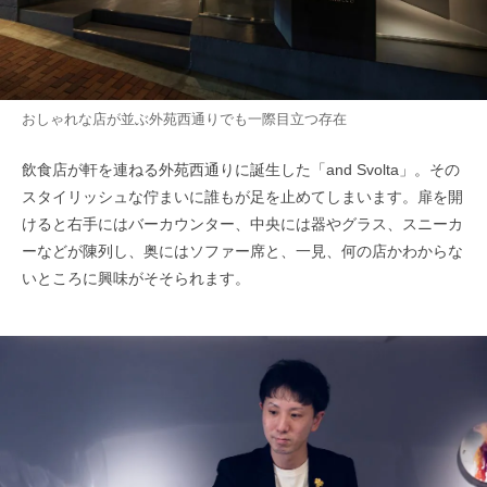
おしゃれな店が並ぶ外苑西通りでも一際目立つ存在
飲食店が軒を連ねる外苑西通りに誕生した「and Svolta」。その
スタイリッシュな佇まいに誰もが足を止めてしまいます。扉を開
けると右手にはバーカウンター、中央には器やグラス、スニーカ
ーなどが陳列し、奥にはソファー席と、一見、何の店かわからな
いところに興味がそそられます。