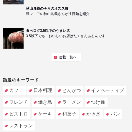
秋山具義の今月のオスス麺
麺マニアの秋山具義さんが注目麺を紹介
食べログ3.5以下のうまい店
3.5以下でも、おいしいお店はたくさんあるんです！
連載一覧へ
話題のキーワード
カフェ
日本料理
とんかつ
イノベーティブ
フレンチ
焼き鳥
ラーメン
つけ麺
ビストロ
ケーキ
和菓子
かき氷
パン
レストラン