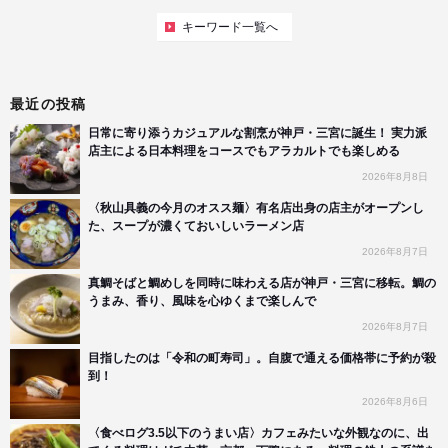
キーワード一覧へ
最近の投稿
日常に寄り添うカジュアルな割烹が神戸・三宮に誕生！ 実力派
店主による日本料理をコースでもアラカルトでも楽しめる
2026年8月8日
〈秋山具義の今月のオスス麺〉有名店出身の店主がオープンし
た、スープが濃くておいしいラーメン店
2026年8月7日
真鯛そばと鯛めしを同時に味わえる店が神戸・三宮に移転。鯛の
うまみ、香り、風味を心ゆくまで楽しんで
2026年8月7日
目指したのは「令和の町寿司」。自腹で通える価格帯に予約が殺
到！
2026年8月6日
〈食べログ3.5以下のうまい店〉カフェみたいな外観なのに、出