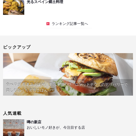
光るスペイン郷土料理
ランキング記事一覧へ
ピックアップ
食べログ 百名店の味が、並ばず届く!?「ロケットナウ」のデリバリーで
楽しむおうち名店ごはん
PR
人気連載
噂の新店
おいしいモノ好きが、今注目する店