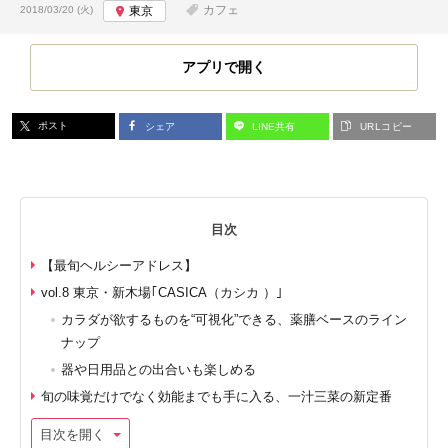
投稿日:
カフェ
2018/03/20 (火)
東京
アプリで開く
ポスト
シェア
LINE共有
URLコピー
目次
【最旬ヘルシーアドレス】
vol.8 東京・新木場｢CASICA（カシカ ）｣
カラダが欲するものを“可視化”できる、薬膳ベースのライン
ナップ
器や日用品との出合いも楽しめる
旬の味覚だけでなく効能までも手に入る、一汁三菜の新定番
目次を開く