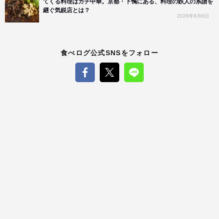
てくる料理はガチ中華。京都・下鴨にある、料理の鉄人の系譜を
継ぐ気鋭店とは？
2026年8月6日
食べログ公式SNSをフォロー