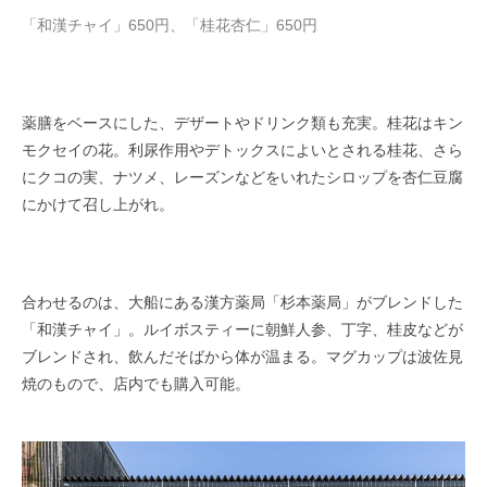
「和漢チャイ」650円、「桂花杏仁」650円
薬膳をベースにした、デザートやドリンク類も充実。桂花はキン
モクセイの花。利尿作用やデトックスによいとされる桂花、さら
にクコの実、ナツメ、レーズンなどをいれたシロップを杏仁豆腐
にかけて召し上がれ。
合わせるのは、大船にある漢方薬局「杉本薬局」がブレンドした
「和漢チャイ」。ルイボスティーに朝鮮人参、丁字、桂皮などが
ブレンドされ、飲んだそばから体が温まる。マグカップは波佐見
焼のもので、店内でも購入可能。