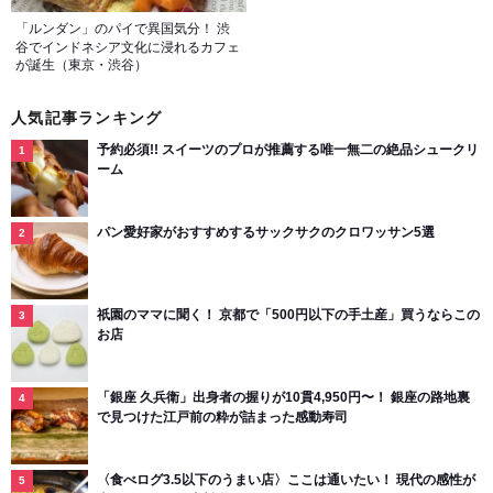
「ルンダン」のパイで異国気分！ 渋
谷でインドネシア文化に浸れるカフェ
が誕生（東京・渋谷）
人気記事ランキング
予約必須!! スイーツのプロが推薦する唯一無二の絶品シュークリ
ーム
パン愛好家がおすすめするサックサクのクロワッサン5選
祇園のママに聞く！ 京都で「500円以下の手土産」買うならこの
お店
「銀座 久兵衛」出身者の握りが10貫4,950円〜！ 銀座の路地裏
で見つけた江戸前の粋が詰まった感動寿司
〈食べログ3.5以下のうまい店〉ここは通いたい！ 現代の感性が