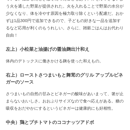
う火を通した野菜が提供された。火を入れることで野菜の水分が
少なくなり、体を冷やす原因を極力取り除くという配慮だ。おか
ずは1品300円で追加できるので、子どもの好きな一品を追加す
るなど応用が利くのもうれしい。さらに、雑穀ごはんはお代わり
自由！
左上）小松菜と油揚げの醤油麹出汁和え
体内のデトックスに働きかける麹を使った和えもの。
右上）ローストさつまいもと舞茸のグリル アップルビネ
ガーのソース
さつまいもの自然の甘みとビネガーの酸味があいまって、箸が止
まらないおいしさ。おおぶりサイズなので食べ応えがある。糖の
吸収をおだやかにするというビネガーは健康的にも好相性。
中央）鶏とプチトマトのココナッツアドボ